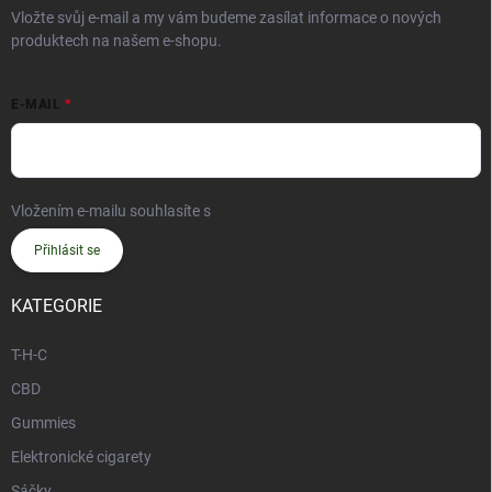
Vložte svůj e-mail a my vám budeme zasílat informace o nových
produktech na našem e-shopu.
E-MAIL
Vložením e-mailu souhlasíte s
podmínkami ochrany osobních údajů
Přihlásit se
KATEGORIE
T-H-C
CBD
Gummies
Elektronické cigarety
Sáčky