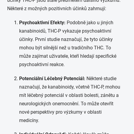
účinky THC-P jsou stále předmětem dalšího výzkumu.
Některé z možných pozitivních účinků zahrnují:
Psychoaktivní Efekty:
Podobně jako u jiných
kanabinoidů, THC-P vykazuje psychoaktivní
účinky. První studie naznačují, že tyto účinky
mohou být silnější než u tradičního THC. To
může zajímat uživatele, kteří hledají specifické
psychoaktivní reakce.
Potenciální Léčebný Potenciál:
Některé studie
naznačují, že kanabinoidy, včetně THC-P, mohou
mít léčebný potenciál v oblasti bolesti, zánětu a
neurologických onemocnění. To může otevřít
nové perspektivy pro výzkumy v oblasti
medicíny.