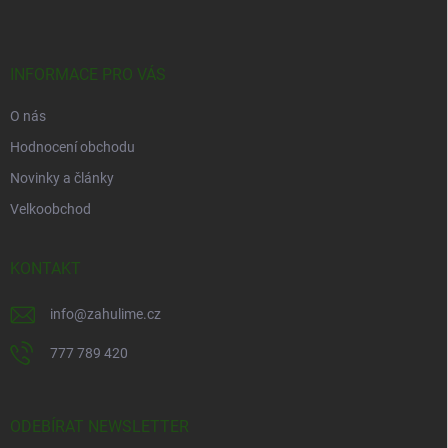
p
a
t
í
INFORMACE PRO VÁS
O nás
Hodnocení obchodu
Novinky a články
Velkoobchod
KONTAKT
info
@
zahulime.cz
777 789 420
ODEBÍRAT NEWSLETTER