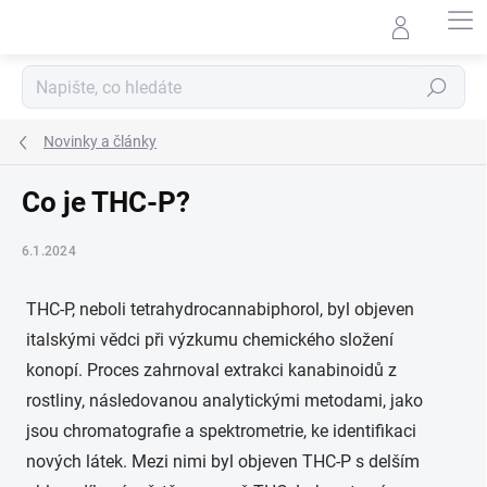
Přejít
na
obsah
Hledat
Novinky a články
Co je THC-P?
6.1.2024
THC-P, neboli tetrahydrocannabiphorol, byl objeven
italskými vědci při výzkumu chemického složení
konopí. Proces zahrnoval extrakci kanabinoidů z
rostliny, následovanou analytickými metodami, jako
jsou chromatografie a spektrometrie, ke identifikaci
nových látek. Mezi nimi byl objeven THC-P s delším