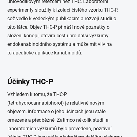
uhlovodíkovým řetězcem než THC. Laboratorní
experimenty sloužily k izolaci čistého vzorku THC-P,
což vedlo k vědeckým publikacím a rozvoji studií o
této látce. Objev THC-P přináší nové poznatky o
složení konopí, otevírá cestu pro další výzkumy
endokanabinoidního systému a může mít vliv na
terapeutické aplikace kanabinoidů.
Účinky THC-P
Vzhledem k tomu, že THC-P
(tetrahydrocannabiphorol) je relativně novým
objevem, informace o jeho účincích jsou stále
omezené a předběžné. Zatímco několik studií a
laboratorních výzkumů bylo provedeno, pozitivní