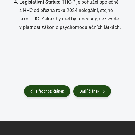
Legislativní Status:
THC-P je bohužel společně
s HHC od března roku 2024 nelegální, stejně
jako THC. Zákaz by měl být dočasný, než vyjde
v platnost zákon o psychomodulačních látkách.
Předchozí článek
Další článek
Z
á