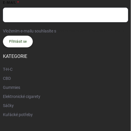
E-MAIL
Vložením e-mailu souhlasíte s
podmínkami ochrany osobních údajů
Přihlásit se
KATEGORIE
T-H-C
CBD
Gummies
Elektronické cigarety
Sáčky
Kuřácké potřeby