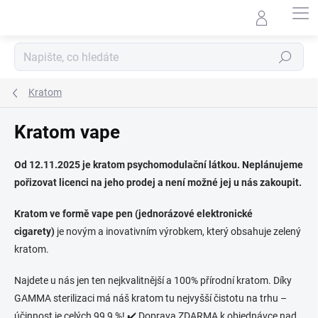
Přejít
na
obsah
Hledat
Kratom
Kratom vape
Od 12.11.2025 je kratom psychomodulační látkou. Neplánujeme
pořizovat licenci na jeho prodej a není možné jej u nás zakoupit.
Kratom ve formě vape pen (jednorázové elektronické
cigarety)
je novým a inovativním výrobkem, který obsahuje zelený
kratom.
Najdete u nás jen ten nejkvalitnější a 100% přírodní kratom. Díky
GAMMA sterilizaci má náš kratom tu nejvyšší čistotu na trhu –
účinnost je celých 99,9 %!
✔️ Doprava ZDARMA k objednávce nad