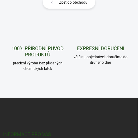
Zpět do obchodu
100% PŘÍRODNÍ PŮVOD
EXPRESNÍ DORUČENÍ
PRODUKTŮ
většinu objednávek doručíme do
druhého dne
precizní výroba bez přidaných
chemických látek
Z
á
p
a
t
í
INFORMACE PRO VÁS