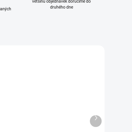
většinu objednávek doručíme do
druhého dne
daných
0 POTAHŮ
1200 POTAHŮ
ELP09
ELP03
SKLADEM
SKLADEM
ELF BAR ELFA
ELF BAR ELFA
POD náplně
POD náplně
Watermelon
Blueberry
Další
189 Kč
produkt
189 Kč