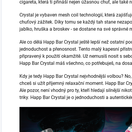
cigareta, která ti přináší nejen úžasnou chuť, ale tak
Crystal je vybaven mesh coil technologií, která zajišťuj
chuťový zážitek. Díky tomu se každý tah stane nezap
jablko, hruška a broskev - se dostane na své správné 
Ale co dělá Happ Bar Crystal ještě lepší než ostatní p
jednoduchost a přenosnost. Tento malý kapesní přístro
připravený k použití okamžitě. Už nemusíš nosit s seb
Happ Bar Crystal máš všechno, co potřebuješ, na dosa
Kdy je tedy Happ Bar Crystal nejvhodnější volbou? No, př
chceš si užít příjemný relaxační moment. Happ Bar Crys
Ale pozor, není vhodný pro ty, kteří hledají silnější ni
triky. Happ Bar Crystal je o jednoduchosti a autentic