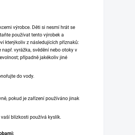
kcemi výrobce. Děti si nesmí hrát se
staňte používat tento výrobek a
í kterýkoliv z následujících příznaků:
je např. vyrážka, svědění nebo otoky v
evolnost; případně jakékoliv jiné
onořujte do vody.
ně, pokud je zařízení používáno jinak
vaší blízkosti používá kyslík.
sobami: