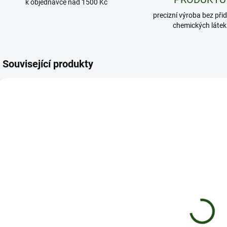
k objednávce nad 1500 Kč
precizní výroba bez při
chemických látek
Související produkty
TIP
NOVINKA
120
ELV201
SYB22
600 POTAHŮ
TIP
1000 POTAHŮ
SKLADEM
SKLADEM
ELF BAR -
SYX BAR LTD -
Apple Peach -
Mixed Berries
600 potáhnutí -
- 1000
20mg
potáhnutí -
139 Kč
199 Kč
16,5mg