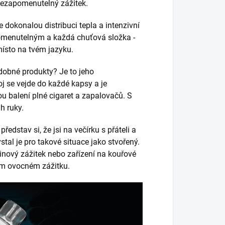
é nezapomenutelný zážitek.
e dokonalou distribuci tepla a intenzivní
omenutelným a každá chuťová složka -
místo na tvém jazyku.
odobné produkty? Je to jeho
j se vejde do každé kapsy a je
ou balení plné cigaret a zapalovačů. S
h ruky.
edstav si, že jsi na večírku s přáteli a
tal je pro takové situace jako stvořený.
kotinový zážitek nebo zařízení na kouřové
kém ovocném zážitku.