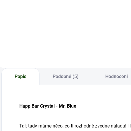
Do košíku
Do košíku
Okouzlující
Méně cukru, stejný
Ú
kombinace jablka a
zážitek. To je SYX
s
broskve. Nová
BAR LTD
m
verze
o
nejoblíbenějších
p
jednorázovek je
tady!
Popis
Podobné (5)
Hodnocení
Happ Bar Crystal - Mr. Blue
Tak tady máme něco, co ti rozhodně zvedne náladu! Hap