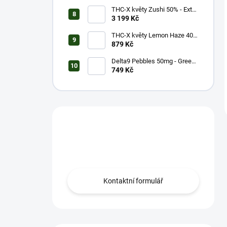
THC-X květy Zushi 50% - Extra
Strong (20g)
3 199 Kč
THC-X květy Lemon Haze 40%
(5g)
879 Kč
Delta9 Pebbles 50mg - Green
Apple (1 balení)
749 Kč
Máš otázku?
Obrať se na nás.
Kontaktní formulář