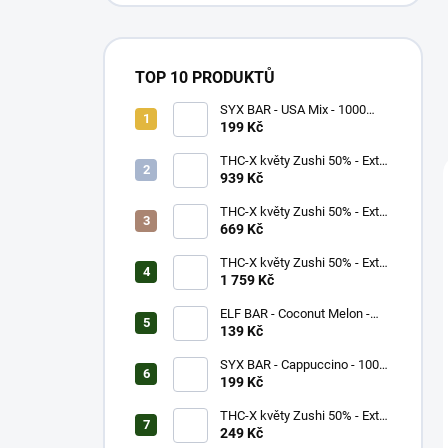
TOP 10 PRODUKTŮ
SYX BAR - USA Mix - 1000
potáhnutí - 16,5mg
199 Kč
THC-X květy Zushi 50% - Extra
Strong (5g)
939 Kč
THC-X květy Zushi 50% - Extra
Strong (3g)
669 Kč
THC-X květy Zushi 50% - Extra
Strong (10g)
1 759 Kč
ELF BAR - Coconut Melon -
600 potáhnutí - 20mg
139 Kč
SYX BAR - Cappuccino - 1000
potáhnutí - 16,5mg
199 Kč
THC-X květy Zushi 50% - Extra
Strong (1g)
249 Kč