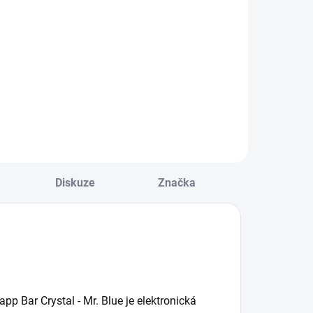
Do košíku
Do košíku
žasná chuť
Nezapomenutelná
ladkého vodního
chuť borůvky tě
elounu. Balení
dostane. Balení
bsahuje dva Elfa
obsahuje dva Elfa
ody.
pody.
Diskuze
Značka
p Bar Crystal - Mr. Blue je elektronická