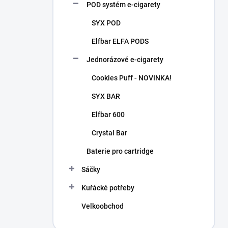
p
POD systém e-cigarety
a
n
SYX POD
e
Elfbar ELFA PODS
l
Jednorázové e-cigarety
Cookies Puff - NOVINKA!
SYX BAR
Elfbar 600
Crystal Bar
Baterie pro cartridge
Sáčky
Kuřácké potřeby
Velkoobchod