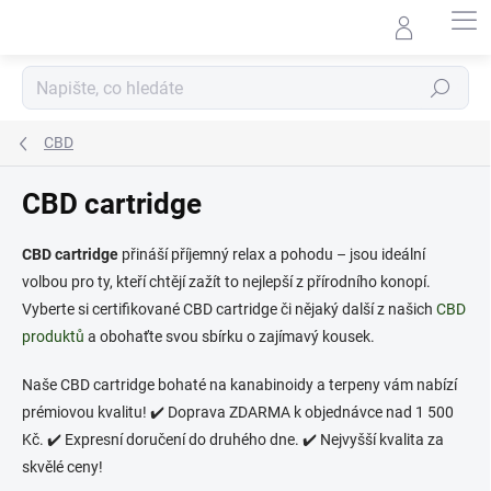
Přejít
na
obsah
Hledat
CBD
CBD cartridge
CBD cartridge
přináší příjemný relax a pohodu – jsou ideální
volbou pro ty, kteří chtějí zažít to nejlepší z přírodního konopí.
Vyberte si certifikované CBD cartridge či nějaký další z našich
CBD
produktů
a obohaťte svou sbírku o zajímavý kousek.
Naše CBD cartridge
bohaté na kanabinoidy a terpeny vám nabízí
prémiovou kvalitu!
✔️ Doprava ZDARMA k objednávce nad 1 500
Kč. ✔️ Expresní doručení do druhého dne. ✔️ Nejvyšší kvalita za
skvělé ceny!