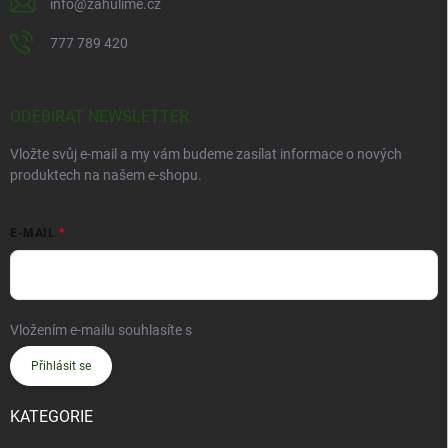
info
@
zahulime.cz
777 789 420
ODEBÍRAT NEWSLETTER
Vložte svůj e-mail a my vám budeme zasílat informace o nových
produktech na našem e-shopu.
E-MAIL
Vložením e-mailu souhlasíte s
podmínkami ochrany osobních údajů
Přihlásit se
KATEGORIE