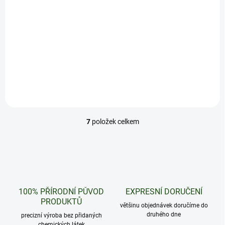
Detail
To nejlepší pro naše cartridge.
Prémiová baterie se spoustou
funkcí. Dostupná v šesti
barvách.
7
položek celkem
O
v
l
á
d
a
c
100% PŘÍRODNÍ PŮVOD
EXPRESNÍ DORUČENÍ
í
PRODUKTŮ
p
většinu objednávek doručíme do
r
druhého dne
precizní výroba bez přidaných
v
chemických látek