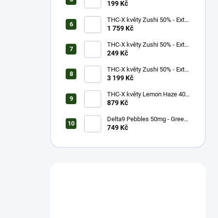
potáhnutí - 16,5mg
199 Kč
THC-X květy Zushi 50% - Extra
Strong (10g)
1 759 Kč
THC-X květy Zushi 50% - Extra
Strong (1g)
249 Kč
THC-X květy Zushi 50% - Extra
Strong (20g)
3 199 Kč
THC-X květy Lemon Haze 40%
(5g)
879 Kč
Delta9 Pebbles 50mg - Green
Apple (1 balení)
749 Kč
Máš otázku?
Obrať se na nás.