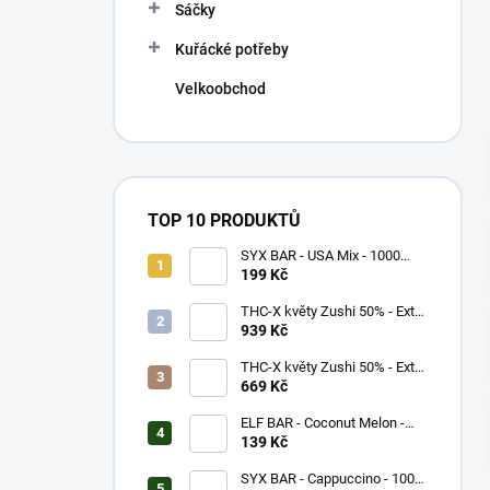
p
Sáčky
a
n
Kuřácké potřeby
e
Velkoobchod
l
TOP 10 PRODUKTŮ
SYX BAR - USA Mix - 1000
potáhnutí - 16,5mg
199 Kč
THC-X květy Zushi 50% - Extra
Strong (5g)
939 Kč
THC-X květy Zushi 50% - Extra
Strong (3g)
669 Kč
ELF BAR - Coconut Melon -
600 potáhnutí - 20mg
139 Kč
SYX BAR - Cappuccino - 1000