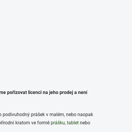
PRÁZDNÝ KOŠÍK
Hledat
NÁKUPNÍ
KOŠÍK
ŘÁCKÉ POTŘEBY
 pořizovat licenci na jeho prodej a není
to podivuhodný prášek v malém, nebo naopak
 přírodní kratom ve formě
prášku
,
tablet
nebo