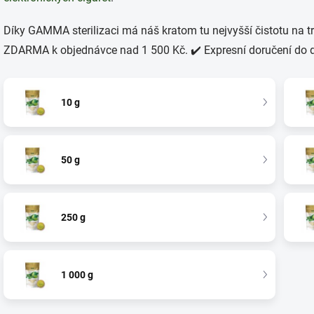
Díky GAMMA sterilizaci má náš kratom tu nejvyšší čistotu na tr
ZDARMA k objednávce nad 1 500 Kč. ✔️ Expresní doručení do dr
10 g
50 g
250 g
1 000 g