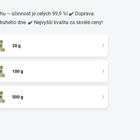
hu – účinnost je celých 99,9 %!
✔️ Doprava
uhého dne. ✔️ Nejvyšší kvalita za skvělé ceny!
20 g
100 g
500 g