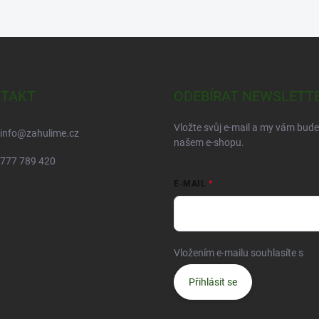
TAKT
ODEBÍRAT NEWSLETT
Vložte svůj e-mail a my vám bud
info
@
zahulime.cz
našem e-shopu.
777 789 420
E-MAIL
Vložením e-mailu souhlasíte s
po
Přihlásit se