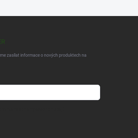
ER
eme zasílat informace o nových produktech na
dmínkami ochrany osobních údajů