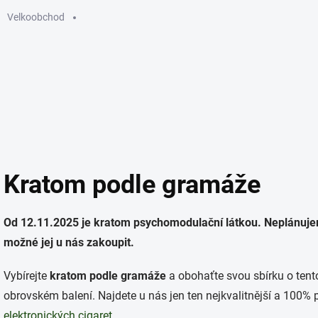
Velkoobchod
GUMMIES
ELEKTRONICKÉ CIGARETY
SÁČKY
KU
Kratom podle gramáže
Od 12.11.2025 je kratom psychomodulační látkou. Neplánujeme
možné jej u nás zakoupit.
Vybírejte
kratom podle gramáže
a obohaťte svou sbírku o ten
obrovském balení.
Najdete u nás jen ten nejkvalitnější a 100%
elektronických cigaret
.