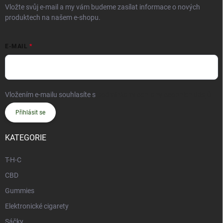
Vložte svůj e-mail a my vám budeme zasílat informace o nových
produktech na našem e-shopu.
E-MAIL
Vložením e-mailu souhlasíte s
podmínkami ochrany osobních údajů
Přihlásit se
KATEGORIE
T-H-C
CBD
Gummies
Elektronické cigarety
Sáčky