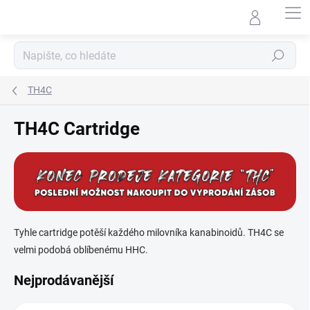
Přejít
na
obsah
Hledat
TH4C
TH4C Cartridge
Tyhle cartridge potěší každého milovníka kanabinoidů. TH4C se
velmi podobá oblíbenému HHC.
Nejprodávanější