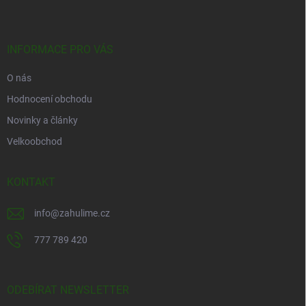
u
p
a
t
í
INFORMACE PRO VÁS
O nás
Hodnocení obchodu
Novinky a články
Velkoobchod
KONTAKT
info
@
zahulime.cz
777 789 420
ODEBÍRAT NEWSLETTER