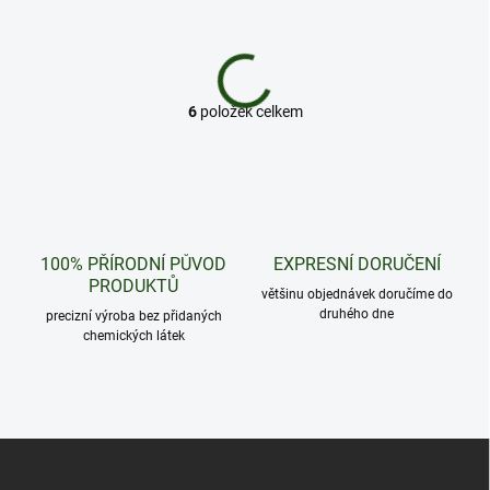
6
položek celkem
O
v
l
á
d
a
c
100% PŘÍRODNÍ PŮVOD
EXPRESNÍ DORUČENÍ
í
PRODUKTŮ
p
většinu objednávek doručíme do
r
druhého dne
precizní výroba bez přidaných
v
chemických látek
k
y
v
ý
p
Z
i
á
s