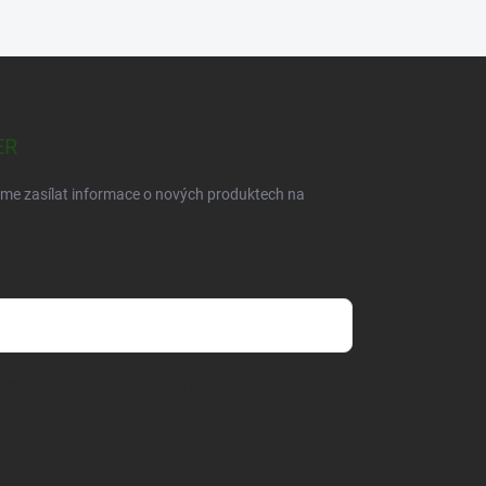
ER
eme zasílat informace o nových produktech na
dmínkami ochrany osobních údajů