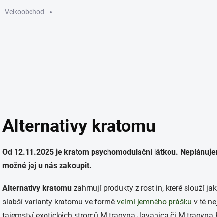
Velkoobchod
GUMMIES
ELEKTRONICKÉ CIGARETY
SÁČKY
KU
Alternativy kratomu
Od 12.11.2025 je kratom psychomodulační látkou.
Neplánujem
možné jej u nás zakoupit.
Alternativy kratomu
zahrnují produkty z rostlin, které slouží j
slabší varianty kratomu ve formě
velmi jemného prášku
v té ne
tajemství exotických stromů Mitragyna Javanica či Mitragyna H