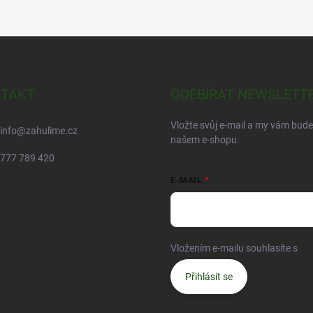
TAKT
ODEBÍRAT NEWSLETT
Vložte svůj e-mail a my vám bud
info
@
zahulime.cz
našem e-shopu.
777 789 420
E-MAIL
Vložením e-mailu souhlasíte s
po
Přihlásit se