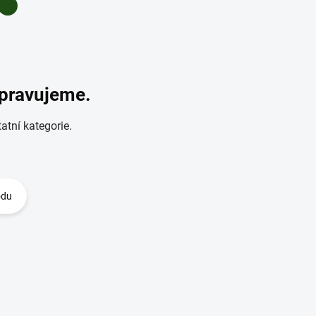
ipravujeme.
atní kategorie.
odu