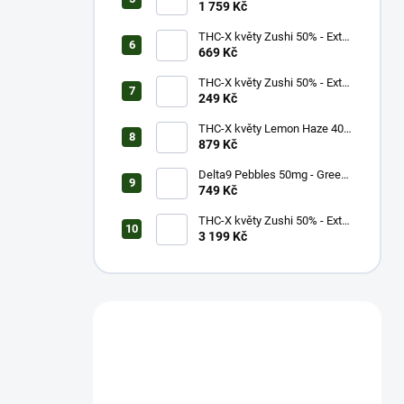
Strong (10g)
1 759 Kč
THC-X květy Zushi 50% - Extra
Strong (3g)
669 Kč
THC-X květy Zushi 50% - Extra
Strong (1g)
249 Kč
THC-X květy Lemon Haze 40%
(5g)
879 Kč
Delta9 Pebbles 50mg - Green
Apple (1 balení)
749 Kč
THC-X květy Zushi 50% - Extra
Strong (20g)
3 199 Kč
Máš otázku?
Obrať se na nás.