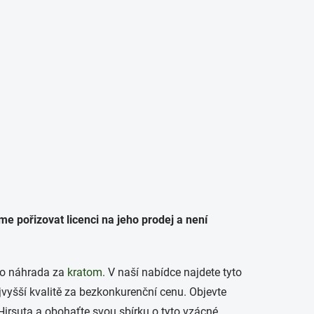
PRÁZDNÝ KOŠÍK
Hledat
NÁKUPNÍ
KOŠÍK
ŘÁCKÉ POTŘEBY
e pořizovat licenci na jeho prodej a není
ako náhrada za
kratom
. V naší nabídce najdete tyto
jvyšší kvalitě za bezkonkurenční cenu. Objevte
irsuta a obohaťte svou sbírku o tyto vzácné