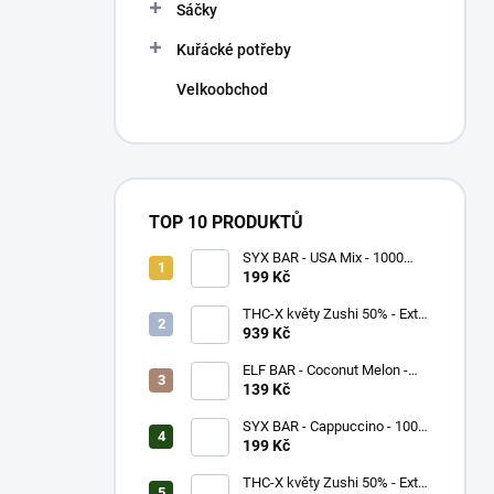
p
Sáčky
a
n
Kuřácké potřeby
e
Velkoobchod
l
TOP 10 PRODUKTŮ
SYX BAR - USA Mix - 1000
potáhnutí - 16,5mg
199 Kč
THC-X květy Zushi 50% - Extra
Strong (5g)
939 Kč
ELF BAR - Coconut Melon -
600 potáhnutí - 20mg
139 Kč
SYX BAR - Cappuccino - 1000
potáhnutí - 16,5mg
199 Kč
THC-X květy Zushi 50% - Extra