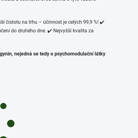
ší čistotu na trhu – účinnost je celých 99,9 %!
✔️
ení do druhého dne. ✔️ Nejvyšší kvalita za
agynin, nejedná se tedy o psychomodulační látky