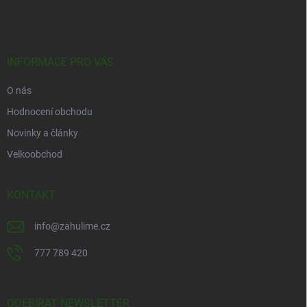
á
p
a
t
í
INFORMACE PRO VÁS
O nás
Hodnocení obchodu
Novinky a články
Velkoobchod
KONTAKT
info
@
zahulime.cz
777 789 420
ODEBÍRAT NEWSLETTER