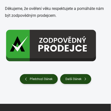
Děkujeme, že ověření věku respektujete a pomáháte nám
být zodpovědným prodejcem.
Předchozí článek
Další článek
Z