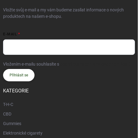
Vložte svůj e-mail a my vám budeme zasílat informace o nových
produktech na našem e-shopu.
E-MAIL
Vložením e-mailu souhlasíte s
podmínkami ochrany osobních údajů
Přihlásit se
KATEGORIE
T-H-C
CBD
Gummies
Elektronické cigarety