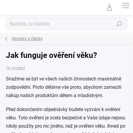
Přejít
na
obsah
Hledat
Novinky a články
Jak funguje ověření věku?
15.10.2023
Snažíme se být ve všech našich činnostech maximálně
zodpovědní. Proto děláme vše proto, abychom zamezili
nákup našich produktům dětem a mladistvým.
Před dokončením objednávky budete vyzváni k ověření
věku. Toto ověření je zcela bezpečné a Vaše údaje nejsou
nikdy použity pro nic jiného, než je ověření věku. Ihned po