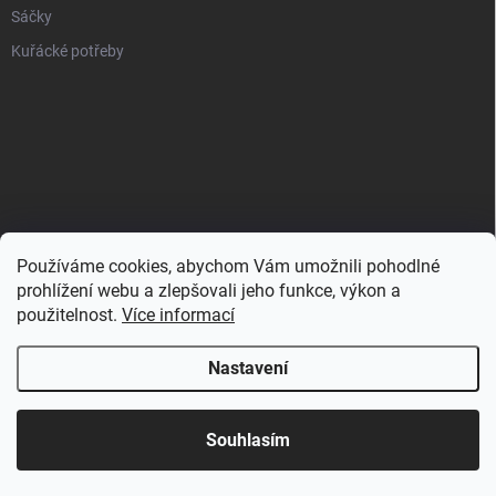
Sáčky
Kuřácké potřeby
Používáme cookies, abychom Vám umožnili pohodlné
prohlížení webu a zlepšovali jeho funkce, výkon a
použitelnost.
Více informací
Nastavení
Copyright 2026
Zahulíme.cz
. Všechna práva vyhrazena.
Souhlasím
Vytvořil Shoptet
Používáme
ověření věku Adulto