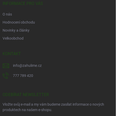
í
INFORMACE PRO VÁS
O nás
Hodnocení obchodu
Novinky a články
Velkoobchod
KONTAKT
info
@
zahulime.cz
777 789 420
ODEBÍRAT NEWSLETTER
Vložte svůj e-mail a my vám budeme zasílat informace o nových
produktech na našem e-shopu.