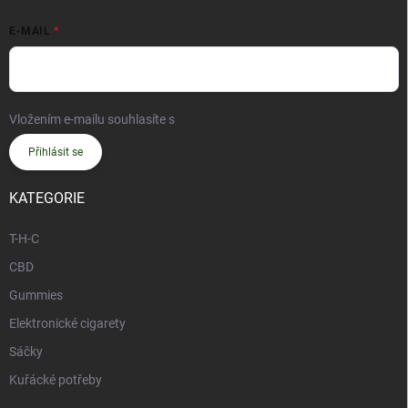
E-MAIL
Vložením e-mailu souhlasíte s
podmínkami ochrany osobních údajů
Přihlásit se
KATEGORIE
T-H-C
CBD
Gummies
Elektronické cigarety
Sáčky
Kuřácké potřeby