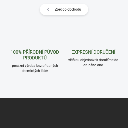
Zpět do obchodu
100% PŘÍRODNÍ PŮVOD
EXPRESNÍ DORUČENÍ
PRODUKTŮ
většinu objednávek doručíme do
druhého dne
precizní výroba bez přidaných
chemických látek
Z
á
p
a
t