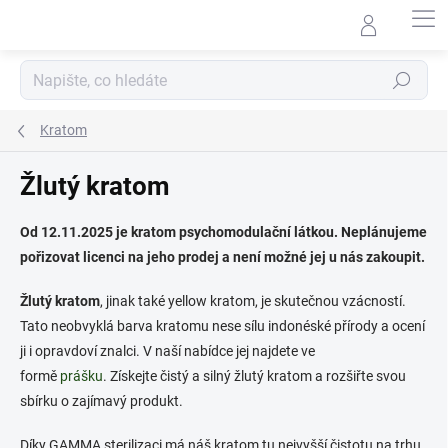
Přejít
na
obsah
Hledat
Kratom
Žlutý kratom
Od 12.11.2025 je kratom psychomodulační látkou. Neplánujeme
pořizovat licenci na jeho prodej a není možné jej u nás zakoupit.
Žlutý kratom
, jinak také yellow kratom, je skutečnou vzácností.
Tato neobvyklá barva kratomu nese sílu indonéské přírody a ocení
ji i opravdoví znalci. V naší nabídce jej najdete ve
formě
prášku
. Získejte čistý a silný žlutý kratom a rozšiřte svou
sbírku o zajímavý produkt.
Díky GAMMA sterilizaci má náš kratom tu nejvyšší čistotu na trhu