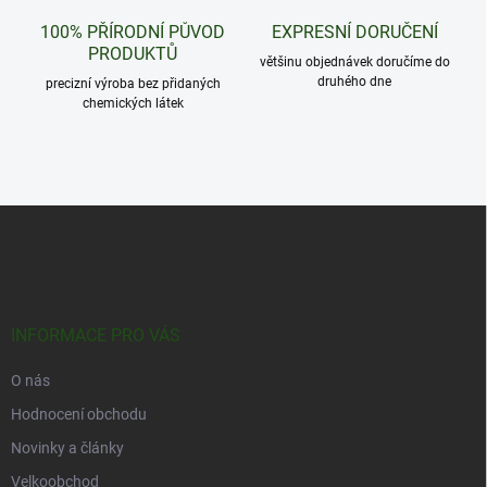
c
100% PŘÍRODNÍ PŮVOD
EXPRESNÍ DORUČENÍ
í
PRODUKTŮ
p
většinu objednávek doručíme do
r
druhého dne
precizní výroba bez přidaných
v
chemických látek
k
y
v
ý
p
Z
i
á
s
u
p
a
t
í
INFORMACE PRO VÁS
O nás
Hodnocení obchodu
Novinky a články
Velkoobchod