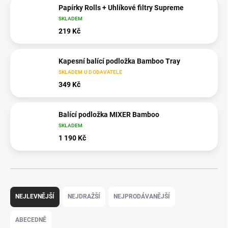
Papírky Rolls + Uhlíkové filtry Supreme
SKLADEM
219 Kč
Kapesní balící podložka Bamboo Tray
SKLADEM U DODAVATELE
349 Kč
Balící podložka MIXER Bamboo
SKLADEM
1 190 Kč
Ř
a
NEJLEVNĚJŠÍ
NEJDRAŽŠÍ
NEJPRODÁVANĚJŠÍ
z
e
ABECEDNĚ