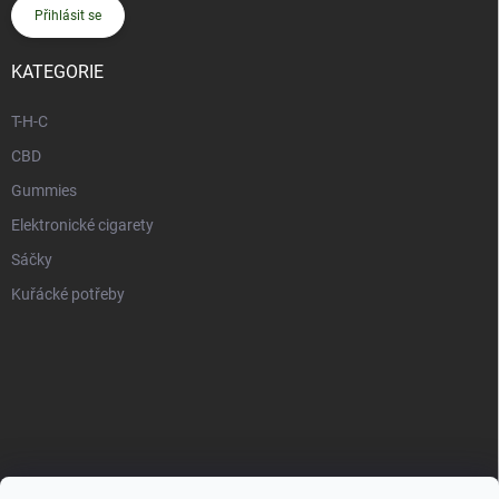
Přihlásit se
KATEGORIE
T-H-C
CBD
Gummies
Elektronické cigarety
Sáčky
Kuřácké potřeby