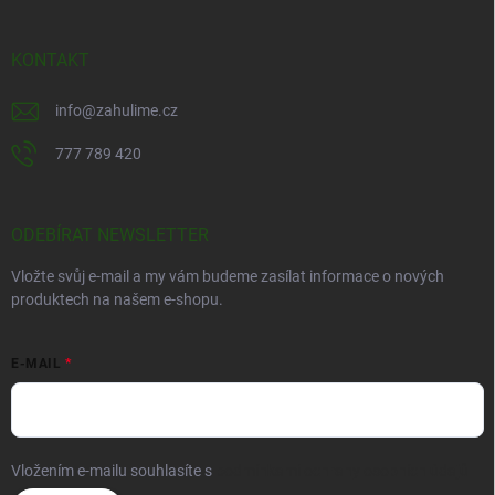
KONTAKT
info
@
zahulime.cz
777 789 420
ODEBÍRAT NEWSLETTER
Vložte svůj e-mail a my vám budeme zasílat informace o nových
produktech na našem e-shopu.
E-MAIL
Vložením e-mailu souhlasíte s
podmínkami ochrany osobních údajů