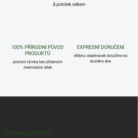
2
položek celkem
O
v
l
á
d
a
c
100% PŘÍRODNÍ PŮVOD
EXPRESNÍ DORUČENÍ
í
PRODUKTŮ
p
většinu objednávek doručíme do
r
druhého dne
precizní výroba bez přidaných
v
chemických látek
k
y
v
ý
p
Z
i
á
s
u
p
a
t
í
INFORMACE PRO VÁS