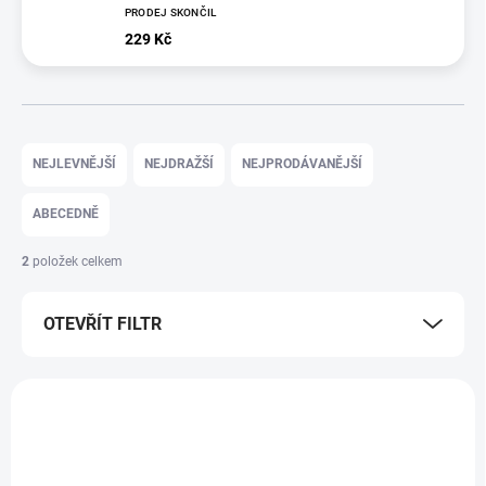
PRODEJ SKONČIL
229 Kč
Ř
a
NEJLEVNĚJŠÍ
NEJDRAŽŠÍ
NEJPRODÁVANĚJŠÍ
z
e
ABECEDNĚ
n
í
2
položek celkem
p
r
OTEVŘÍT FILTR
o
d
u
V
k
ý
TIP
t
p
ů
i
s