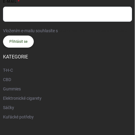
E-MAIL
Vložením e-mailu souhlasíte s
podmínkami ochrany osobních údajů
Přihlásit se
KATEGORIE
T-H-C
CBD
Gummies
Elektronické cigarety
Sáčky
Kuřácké potřeby