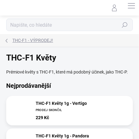
Přejít
na
obsah
Hledat
THC-F1 - VÝPRODEJ!
THC-F1 Květy
Prémiové květy s THC-F1, které má podobný účinek, jako THC-P.
Nejprodávanější
THC-F1 Květy 1g - Vertigo
PRODEJ SKONČIL
229 Kč
THC-F1 Květy 1g - Pandora