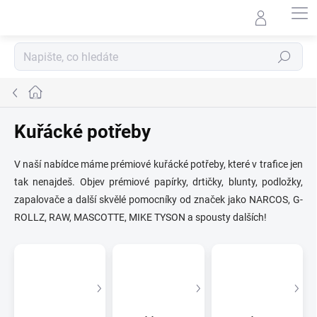
Přejít
na
obsah
Hledat
Domů
Kuřácké potřeby
V naší nabídce máme prémiové kuřácké potřeby, které v trafice jen
tak nenajdeš. Objev prémiové papírky, drtičky, blunty, podložky,
zapalovače a další skvělé pomocníky od značek jako NARCOS, G-
ROLLZ, RAW, MASCOTTE, MIKE TYSON a spousty dalších!