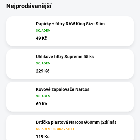
Nejprodávanější
Papírky + filtry RAW King Size Slim
SKLADEM
49 Kč
Uhlíkové filtry Supreme 55 ks
SKLADEM
229 Kč
Kovové zapalovače Narcos
SKLADEM
69 Kč
Drtička plastová Narcos Ø60mm (2dílná)
SKLADEM U DODAVATELE
119 Kč