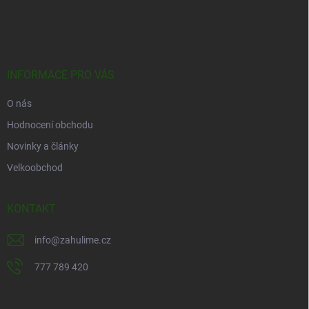
á
p
a
t
í
INFORMACE PRO VÁS
O nás
Hodnocení obchodu
Novinky a články
Velkoobchod
KONTAKT
info
@
zahulime.cz
777 789 420