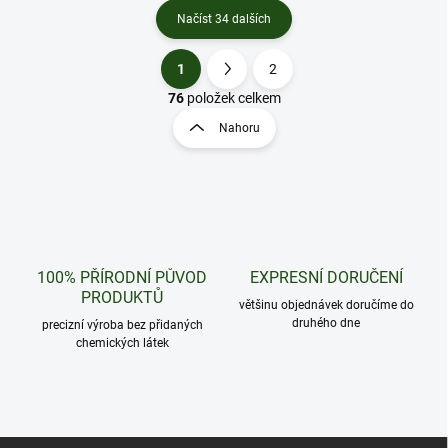
Načíst 34 dalších
1
2
O
S
v
t
76
položek celkem
l
r
Nahoru
á
á
d
n
a
k
c
o
í
p
v
r
á
v
n
100% PŘÍRODNÍ PŮVOD
EXPRESNÍ DORUČENÍ
k
í
PRODUKTŮ
y
většinu objednávek doručíme do
v
druhého dne
precizní výroba bez přidaných
ý
chemických látek
p
i
s
u
Z