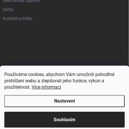
Elektronické cigarety
Sáčky
Kuřácké potřeby
Používáme cookies, abychom Vám umožnili pohodlné
prohlížení webu a zlepšovali jeho funkce, výkon a
použitelnost.
Více informací
Nastavení
Copyright 2026
Zahulíme.cz
. Všechna práva vyhrazena.
Souhlasím
Vytvořil Shoptet