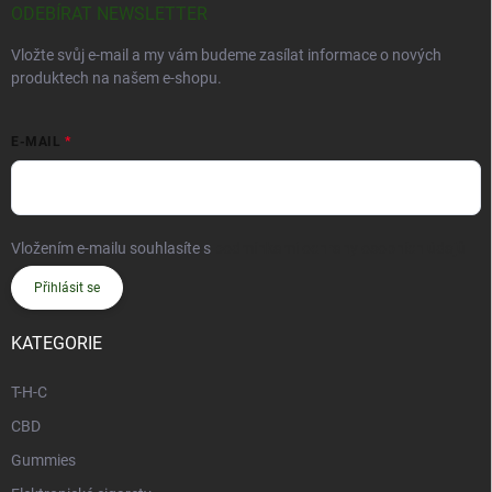
ODEBÍRAT NEWSLETTER
Vložte svůj e-mail a my vám budeme zasílat informace o nových
produktech na našem e-shopu.
E-MAIL
Vložením e-mailu souhlasíte s
podmínkami ochrany osobních údajů
Přihlásit se
KATEGORIE
T-H-C
CBD
Gummies