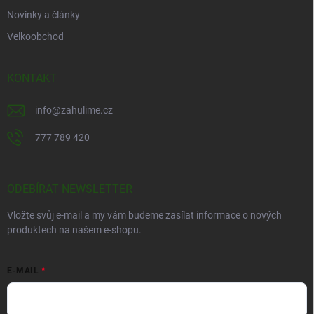
Novinky a články
Velkoobchod
KONTAKT
info
@
zahulime.cz
777 789 420
ODEBÍRAT NEWSLETTER
Vložte svůj e-mail a my vám budeme zasílat informace o nových
produktech na našem e-shopu.
E-MAIL