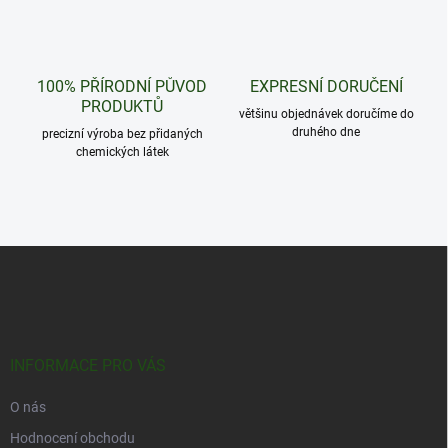
á
d
a
c
100% PŘÍRODNÍ PŮVOD
EXPRESNÍ DORUČENÍ
í
PRODUKTŮ
p
většinu objednávek doručíme do
r
druhého dne
precizní výroba bez přidaných
v
chemických látek
k
y
v
ý
p
Z
i
á
s
u
p
a
t
í
INFORMACE PRO VÁS
O nás
Hodnocení obchodu