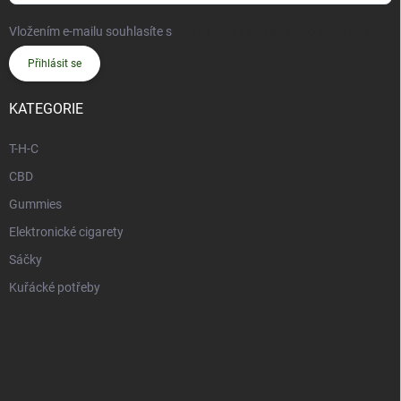
Vložením e-mailu souhlasíte s
podmínkami ochrany osobních údajů
Přihlásit se
KATEGORIE
T-H-C
CBD
Gummies
Elektronické cigarety
Sáčky
Kuřácké potřeby