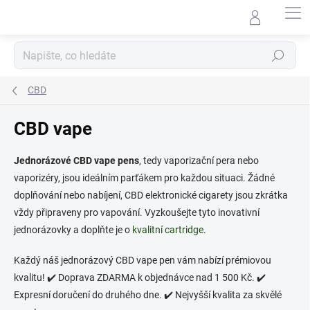
Přejít
na
obsah
Hledat
CBD
CBD vape
Jednorázové CBD vape pens
, tedy vaporizační pera nebo
vaporizéry, jsou ideálním parťákem pro každou situaci. Žádné
doplňování nebo nabíjení, CBD elektronické cigarety jsou zkrátka
vždy připraveny pro vapování. Vyzkoušejte tyto inovativní
jednorázovky a doplňte je o
kvalitní cartridge
.
Každý náš jednorázový CBD vape pen vám nabízí prémiovou
kvalitu!
✔️ Doprava ZDARMA k objednávce nad 1 500 Kč. ✔️
Expresní doručení do druhého dne. ✔️ Nejvyšší kvalita za skvělé