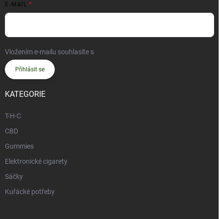
E-MAIL
Vložením e-mailu souhlasíte s
podmínkami ochrany osobních údajů
Přihlásit se
KATEGORIE
T-H-C
CBD
Gummies
Elektronické cigarety
Sáčky
Kuřácké potřeby