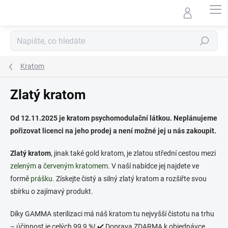
Přejít
na
obsah
Hledat
Kratom
Zlatý kratom
Od 12.11.2025 je kratom psychomodulační látkou. Neplánujeme
pořizovat licenci na jeho prodej a není možné jej u nás zakoupit.
Zlatý kratom
, jinak také gold kratom, je zlatou střední cestou mezi
zeleným
a
červeným kratomem
. V naší nabídce jej najdete ve
formě
prášku
. Získejte čistý a silný zlatý kratom a rozšiřte svou
sbírku o zajímavý produkt.
Díky GAMMA sterilizaci má náš kratom tu nejvyšší čistotu na trhu
– účinnost je celých 99,9 %!
✔️ Doprava ZDARMA k objednávce