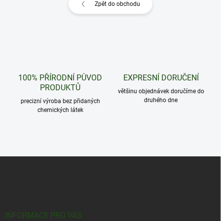
Zpět do obchodu
100% PŘÍRODNÍ PŮVOD
EXPRESNÍ DORUČENÍ
PRODUKTŮ
většinu objednávek doručíme do
druhého dne
precizní výroba bez přidaných
chemických látek
Z
á
p
a
t
í
INFORMACE PRO VÁS