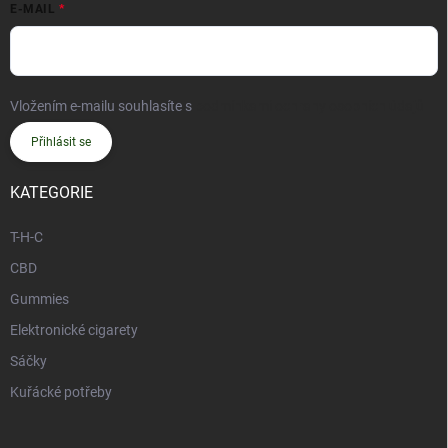
E-MAIL
Vložením e-mailu souhlasíte s
podmínkami ochrany osobních údajů
Přihlásit se
KATEGORIE
T-H-C
CBD
Gummies
Elektronické cigarety
Sáčky
Kuřácké potřeby