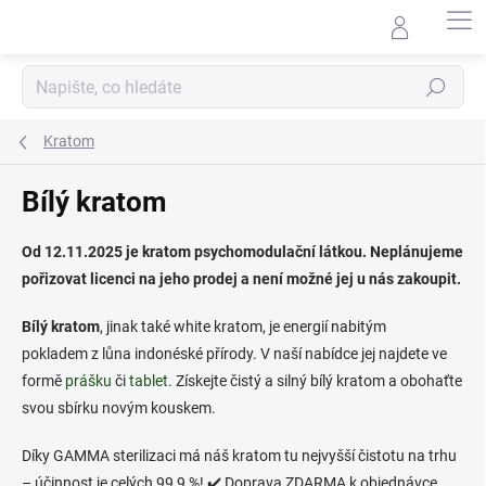
Přejít
na
obsah
Hledat
Kratom
Bílý kratom
Od 12.11.2025 je kratom psychomodulační látkou. Neplánujeme
pořizovat licenci na jeho prodej a není možné jej u nás zakoupit.
Bílý kratom
, jinak také white kratom, je energií nabitým
pokladem
z lůna indonéské přírody. V naší nabídce jej najdete ve
formě
prášku
či
tablet
. Získejte čistý a silný bílý kratom a obohaťte
svou sbírku novým kouskem.
Díky GAMMA sterilizaci má náš kratom tu nejvyšší čistotu na trhu
– účinnost je celých 99,9 %!
✔️ Doprava ZDARMA k objednávce