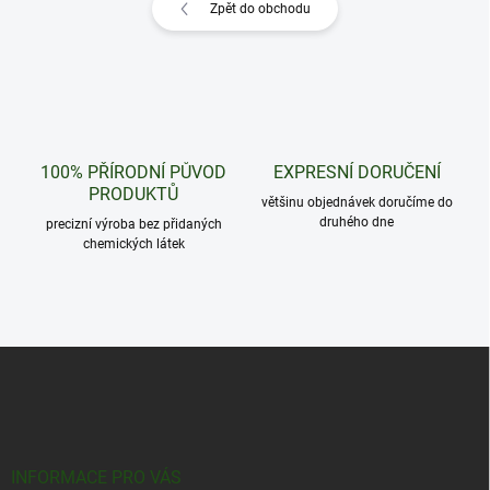
Zpět do obchodu
100% PŘÍRODNÍ PŮVOD
EXPRESNÍ DORUČENÍ
PRODUKTŮ
většinu objednávek doručíme do
druhého dne
precizní výroba bez přidaných
chemických látek
Z
á
p
a
t
í
INFORMACE PRO VÁS