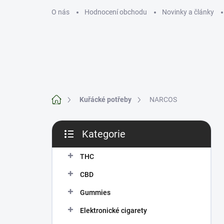
Přejít
O nás
Hodnocení obchodu
Novinky a články
na
obsah
THC
CBD
Domů
Kuřácké potřeby
NARCOS
P
Kategorie
o
Přeskočit
s
kategorie
t
THC
r
CBD
a
n
Gummies
n
Elektronické cigarety
í