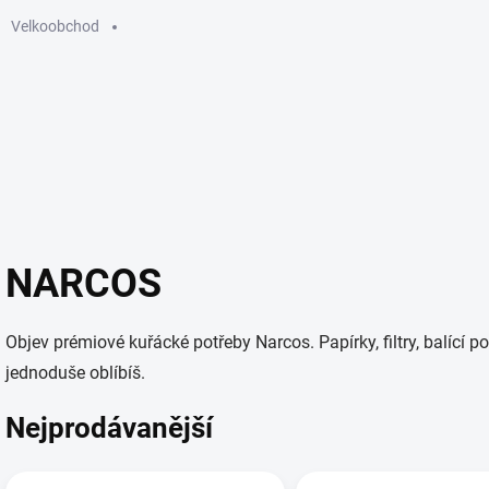
Velkoobchod
GUMMIES
ELEKTRONICKÉ CIGARETY
SÁČKY
KU
NARCOS
Objev prémiové kuřácké potřeby Narcos. Papírky, filtry, balící 
jednoduše oblíbíš.
Nejprodávanější