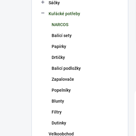
p
Sáčky
a
n
Kuřácké potřeby
e
NARCOS
l
Balící sety
Papírky
Drtičky
Balicí podložky
Zapalovače
Popelníky
Blunty
Filtry
Dutinky
Velkoobchod