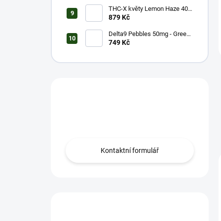
THC-X květy Lemon Haze 40%
(5g)
879 Kč
Delta9 Pebbles 50mg - Green
Apple (1 balení)
749 Kč
Máš otázku?
Obrať se na nás.
Kontaktní formulář