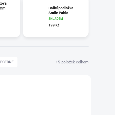
stová
Balící podložka
0mm
Smile Pablo
SKLADEM
E
199 Kč
15
položek celkem
BECEDNĚ
NAR05
NAR06/1