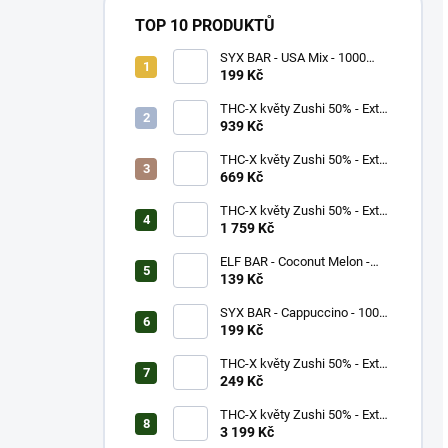
TOP 10 PRODUKTŮ
SYX BAR - USA Mix - 1000
potáhnutí - 16,5mg
199 Kč
THC-X květy Zushi 50% - Extra
Strong (5g)
939 Kč
THC-X květy Zushi 50% - Extra
Strong (3g)
669 Kč
THC-X květy Zushi 50% - Extra
Strong (10g)
1 759 Kč
ELF BAR - Coconut Melon -
600 potáhnutí - 20mg
139 Kč
SYX BAR - Cappuccino - 1000
potáhnutí - 16,5mg
199 Kč
THC-X květy Zushi 50% - Extra
Strong (1g)
249 Kč
THC-X květy Zushi 50% - Extra
Strong (20g)
3 199 Kč