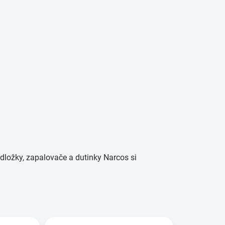
PRÁZDNÝ KOŠÍK
Hledat
NÁKUPNÍ
KOŠÍK
ŘÁCKÉ POTŘEBY
podložky, zapalovače a dutinky Narcos si