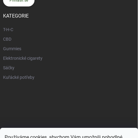
Přihlásit se
KATEGORIE
T-H-C
CBD
Gummies
Elektronické cigarety
Sáčky
Kuřácké potřeby
Používáme cookies, abychom Vám umožnili pohodlné