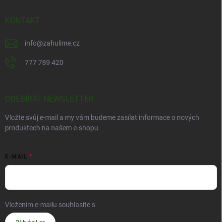
KONTAKT
info
@
zahulime.cz
777 789 420
ODEBÍRAT NEWSLETTER
Vložte svůj e-mail a my vám budeme zasílat informace o nových
produktech na našem e-shopu.
E-MAIL
Vložením e-mailu souhlasíte s
podmínkami ochrany osobních údajů