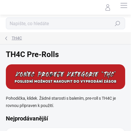
Přejít
na
obsah
Hledat
TH4C
TH4C Pre-Rolls
Pohodička, klídek. Žádné starosti s balením, pre-roll s TH4C je
rovnou připraven k použití.
Nejprodávanější