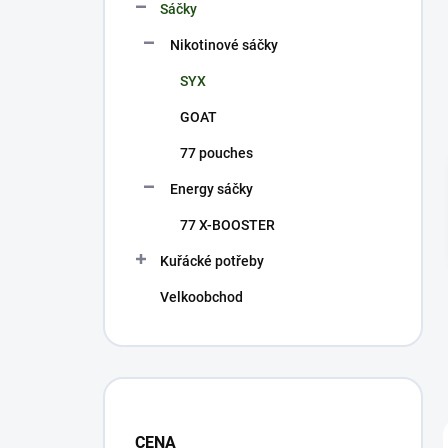
p
Sáčky
a
n
Nikotinové sáčky
e
SYX
l
GOAT
77 pouches
Energy sáčky
77 X-BOOSTER
Kuřácké potřeby
Velkoobchod
CENA