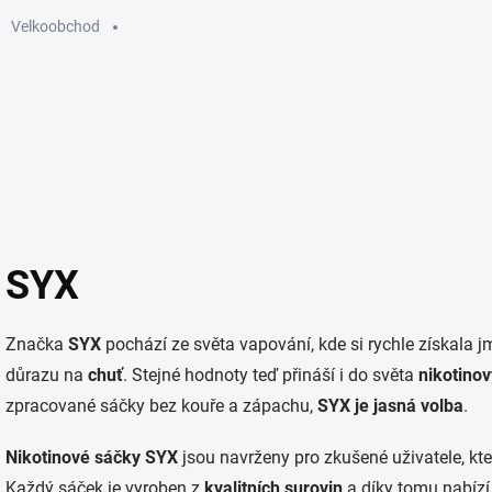
Velkoobchod
GUMMIES
ELEKTRONICKÉ CIGARETY
SÁČKY
KU
SYX
Značka
SYX
pochází ze světa vapování, kde si rychle získala 
důrazu na
chuť
. Stejné hodnoty teď přináší i do světa
nikotino
zpracované sáčky bez kouře a zápachu,
SYX je jasná volba
.
Nikotinové sáčky SYX
jsou navrženy pro zkušené uživatele, kteř
Každý sáček je vyroben z
kvalitních surovin
a díky tomu nabízí 