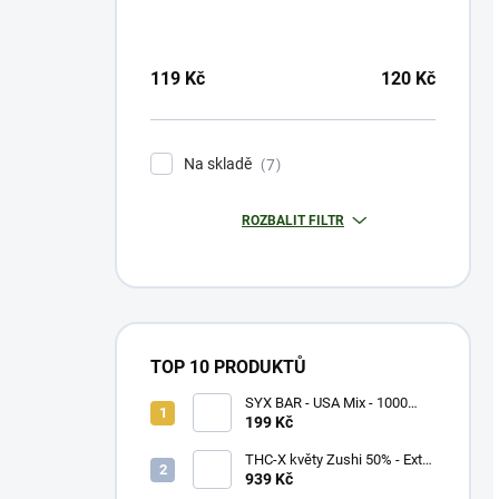
119
Kč
120
Kč
Na skladě
7
ROZBALIT FILTR
TOP 10 PRODUKTŮ
SYX BAR - USA Mix - 1000
potáhnutí - 16,5mg
199 Kč
THC-X květy Zushi 50% - Extra
Strong (5g)
939 Kč