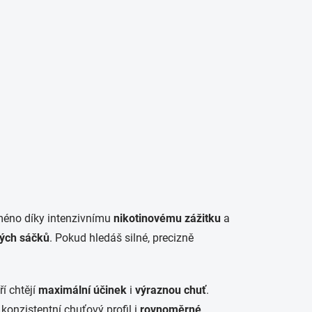
PRÁZDNÝ KOŠÍK
Hledat
NÁKUPNÍ
KOŠÍK
ŘÁCKÉ POTŘEBY
jméno díky intenzivnímu
nikotinovému zážitku
a
vých sáčků
. Pokud hledáš silné, precizně
í chtějí
maximální účinek
i
výraznou chuť
.
konzistentní chuťový profil i
rovnoměrné