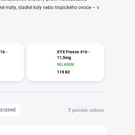
ické máty, sladké koly nebo tropického ovoce – v
16 -
SYX Freeze #16 -
11,5mg
SKLADEM
119 Kč
7
položek celkem
BECEDNĚ
TIP