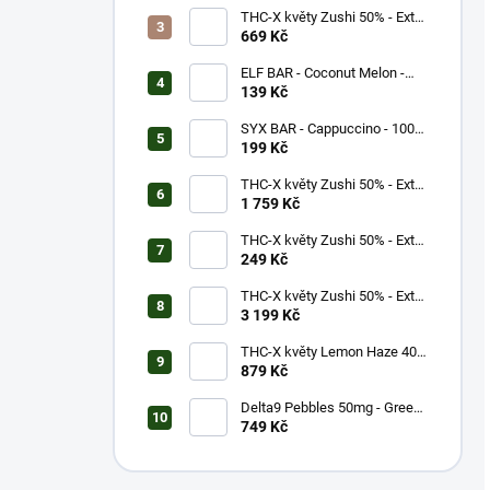
THC-X květy Zushi 50% - Extra
Strong (3g)
669 Kč
ELF BAR - Coconut Melon -
600 potáhnutí - 20mg
139 Kč
SYX BAR - Cappuccino - 1000
potáhnutí - 16,5mg
199 Kč
THC-X květy Zushi 50% - Extra
Strong (10g)
1 759 Kč
THC-X květy Zushi 50% - Extra
Strong (1g)
249 Kč
THC-X květy Zushi 50% - Extra
Strong (20g)
3 199 Kč
THC-X květy Lemon Haze 40%
(5g)
879 Kč
Delta9 Pebbles 50mg - Green
Apple (1 balení)
749 Kč