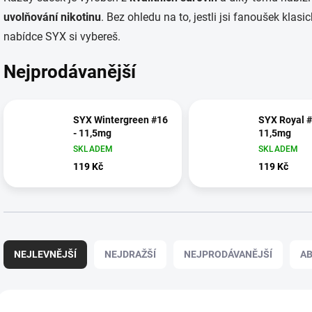
uvolňování nikotinu
. Bez ohledu na to, jestli jsi fanoušek klas
nabídce SYX si vybereš.
Nejprodávanější
SYX Wintergreen #16
SYX Royal #
- 11,5mg
11,5mg
SKLADEM
SKLADEM
119 Kč
119 Kč
Ř
a
NEJLEVNĚJŠÍ
NEJDRAŽŠÍ
NEJPRODÁVANĚJŠÍ
A
z
e
n
V
í