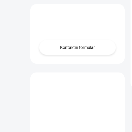
Máš otázku?
Obrať se na nás.
Kontaktní formulář