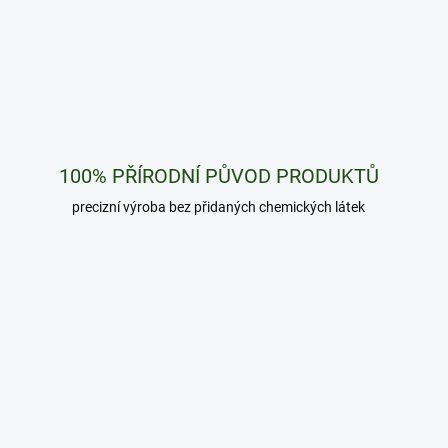
O
v
l
á
d
a
c
í
p
100% PŘÍRODNÍ PŮVOD PRODUKTŮ
r
precizní výroba bez přidaných chemických látek
v
k
y
v
ý
p
i
s
u