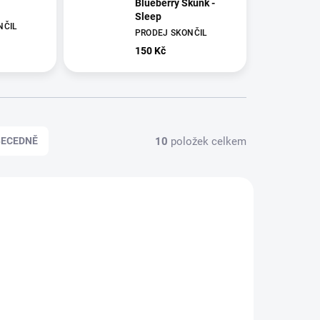
Blueberry Skunk -
Sleep
NČIL
PRODEJ SKONČIL
150 Kč
10
položek celkem
BECEDNĚ
CAC14
CAC15