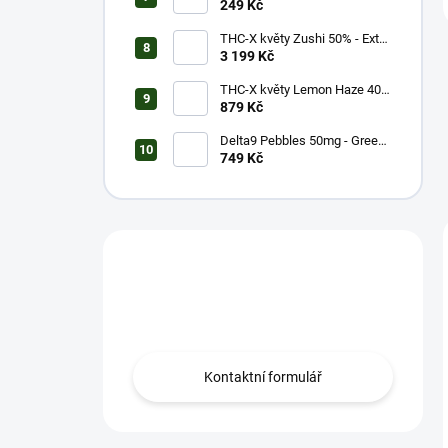
Strong (1g)
249 Kč
THC-X květy Zushi 50% - Extra
Strong (20g)
3 199 Kč
THC-X květy Lemon Haze 40%
(5g)
879 Kč
Delta9 Pebbles 50mg - Green
Apple (1 balení)
749 Kč
Máš otázku?
Obrať se na nás.
Kontaktní formulář