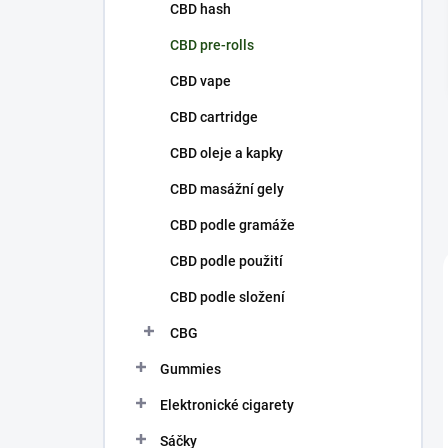
p
CBD hash
a
n
CBD pre-rolls
e
CBD vape
l
CBD cartridge
CBD oleje a kapky
CBD masážní gely
CBD podle gramáže
CBD podle použití
CBD podle složení
CBG
Gummies
Elektronické cigarety
Sáčky