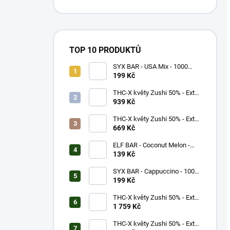
TOP 10 PRODUKTŮ
SYX BAR - USA Mix - 1000
potáhnutí - 16,5mg
199 Kč
THC-X květy Zushi 50% - Extra
Strong (5g)
939 Kč
THC-X květy Zushi 50% - Extra
Strong (3g)
669 Kč
ELF BAR - Coconut Melon -
600 potáhnutí - 20mg
139 Kč
SYX BAR - Cappuccino - 1000
potáhnutí - 16,5mg
199 Kč
THC-X květy Zushi 50% - Extra
Strong (10g)
1 759 Kč
THC-X květy Zushi 50% - Extra