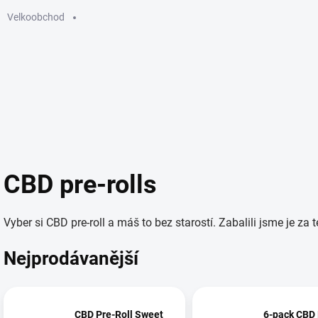
Velkoobchod
GUMMIES
ELEKTRONICKÉ CIGARETY
SÁČKY
KU
CBD pre-rolls
Vyber si CBD pre-roll a máš to bez starostí. Zabalili jsme je za t
Nejprodávanější
CBD Pre-Roll Sweet
6-pack CBD 