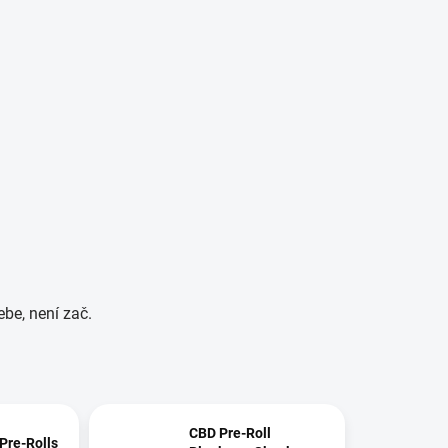
PRÁZDNÝ KOŠÍK
Hledat
NÁKUPNÍ
KOŠÍK
ŘÁCKÉ POTŘEBY
ebe, není zač.
CBD Pre-Roll
Pre-Rolls