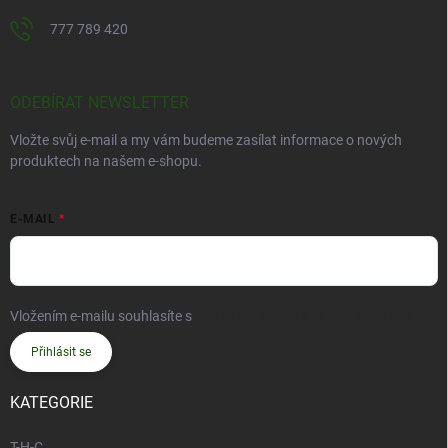
777 789 420
ODEBÍRAT NEWSLETTER
Vložte svůj e-mail a my vám budeme zasílat informace o nových
produktech na našem e-shopu.
E-MAIL
Vložením e-mailu souhlasíte s
podmínkami ochrany osobních údajů
Přihlásit se
KATEGORIE
T-H-C