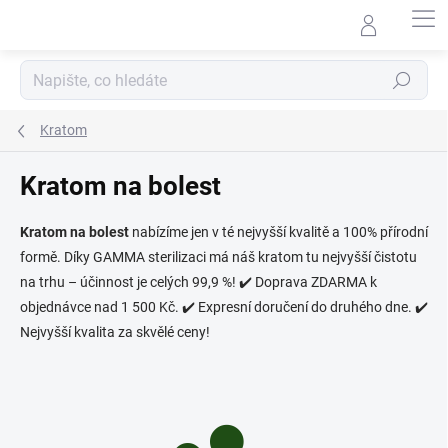
Přejít
na
obsah
Hledat
Kratom
Kratom na bolest
Kratom na bolest
nabízíme jen v té nejvyšší kvalitě
a 100% přírodní
formě. Díky GAMMA sterilizaci má náš kratom tu nejvyšší čistotu
na trhu – účinnost je celých 99,9 %!
✔️ Doprava ZDARMA k
objednávce nad 1 500 Kč. ✔️ Expresní doručení do druhého dne. ✔️
Nejvyšší kvalita za skvělé ceny!