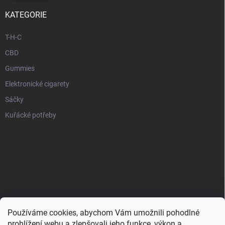
KATEGORIE
T-H-C
CBD
Gummies
Elektronické cigarety
Sáčky
Kuřácké potřeby
Používáme cookies, abychom Vám umožnili pohodlné
prohlížení webu a zlepšovali jeho funkce, výkon a