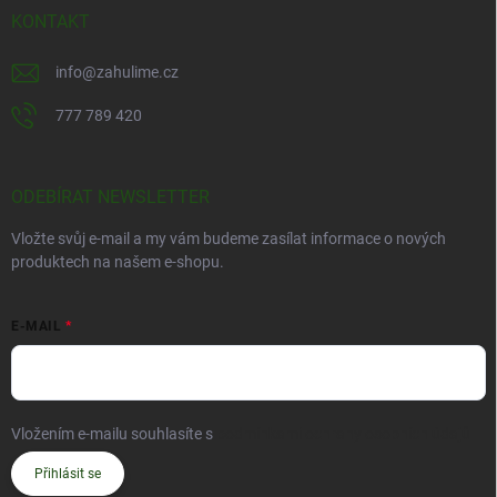
KONTAKT
info
@
zahulime.cz
777 789 420
ODEBÍRAT NEWSLETTER
Vložte svůj e-mail a my vám budeme zasílat informace o nových
produktech na našem e-shopu.
E-MAIL
Vložením e-mailu souhlasíte s
podmínkami ochrany osobních údajů
Přihlásit se