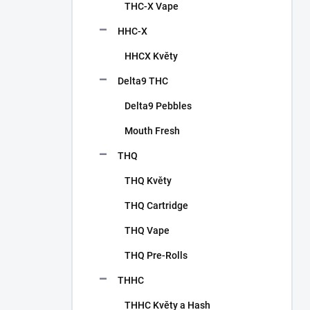
p
THC-X Vape
a
n
HHC-X
e
HHCX Květy
l
Delta9 THC
Delta9 Pebbles
Mouth Fresh
THQ
THQ Květy
THQ Cartridge
THQ Vape
THQ Pre-Rolls
THHC
THHC Květy a Hash