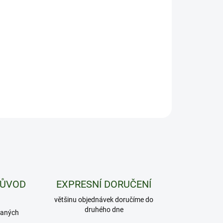
8.2026
−
+
Přidat do košíku
am našich nejoblíbenějších květů s vysokým obsahem THCX
ILNÍ INFORMACE
ZEPTAT SE
HLÍDAT
PŮVOD
EXPRESNÍ DORUČENÍ
většinu objednávek doručíme do
druhého dne
daných