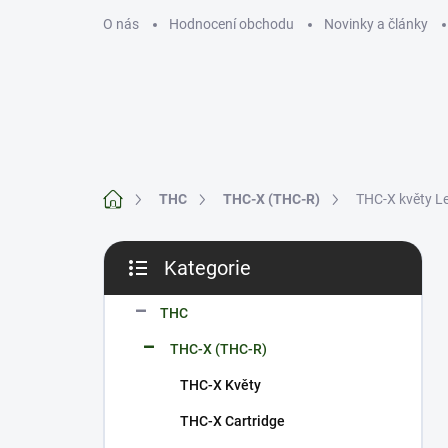
Přejít
O nás
Hodnocení obchodu
Novinky a články
na
obsah
THC
CBD
Domů
THC
THC-X (THC-R)
THC-X květy L
P
Kategorie
o
Přeskočit
s
kategorie
t
THC
r
THC-X (THC-R)
a
n
THC-X Květy
n
THC-X Cartridge
í