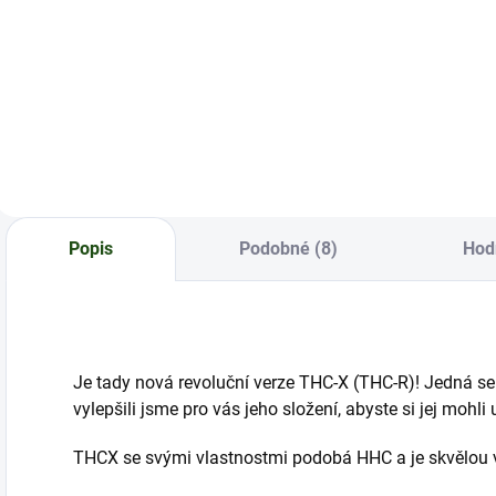
5 kusů xtra silné
3 kusy xtra silné
E
cartridge Mango s
cartridge Mango s
c
novým THCX
novým THCX
G
T
Popis
Podobné (8)
Hod
Je tady nová revoluční verze THC-X (THC-R)! Jedná se
vylepšili jsme pro vás jeho složení, abyste si jej moh
THCX se svými vlastnostmi podobá HHC a je skvělou 