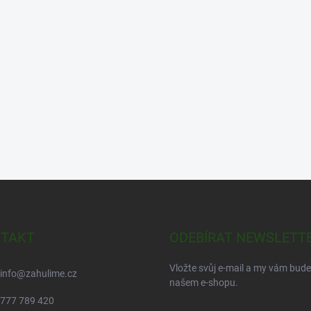
TAKT
ODEBÍRAT NEWSLETT
Vložte svůj e-mail a my vám bud
info
@
zahulime.cz
našem e-shopu.
777 789 420