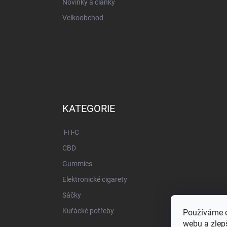
Novinky a články
Velkoobchod
KATEGORIE
T-H-C
CBD
Gummies
Elektronické cigarety
Sáčky
Kuřácké potřeby
Používáme c
webu a zlepš