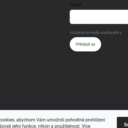
E-MAIL
Vložením e-mailu souhlasíte s
po
Přihlásit se
ookies, abychom Vám umožnili pohodlné prohlížení
S
ovali jeho funkce, výkon a použitelnost.
Více