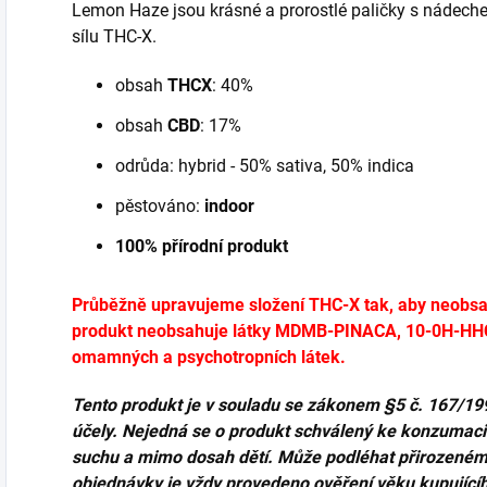
Lemon Haze jsou krásné a prorostlé paličky s nádeche
sílu THC-X.
obsah
THCX
: 40%
obsah
CBD
: 17%
odrůda: hybrid - 50% sativa, 50% indica
pěstováno:
indoor
100% přírodní produkt
Průběžně upravujeme složení THC-X tak, aby neobsa
produkt neobsahuje látky MDMB-PINACA, 10-0H-HHC,
omamných a psychotropních látek.
Tento produkt je v souladu se zákonem
§5 č. 167/19
účely. Nejedná se o produkt schválený ke konzumaci č
suchu a mimo dosah dětí. Může podléhat přirozené
objednávky je vždy provedeno ověření věku kupující