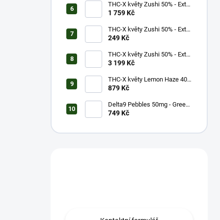
THC-X květy Zushi 50% - Extra
Strong (10g)
1 759 Kč
THC-X květy Zushi 50% - Extra
Strong (1g)
249 Kč
THC-X květy Zushi 50% - Extra
Strong (20g)
3 199 Kč
THC-X květy Lemon Haze 40%
(5g)
879 Kč
Delta9 Pebbles 50mg - Green
Apple (1 balení)
749 Kč
Máš otázku?
Obrať se na nás.