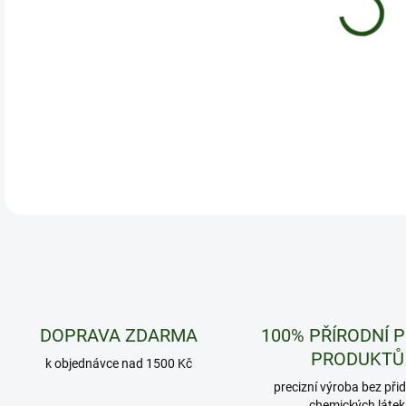
12.
1 gr
DETA
DOPRAVA ZDARMA
100% PŘÍRODNÍ 
PRODUKTŮ
k objednávce nad 1500 Kč
precizní výroba bez při
chemických látek