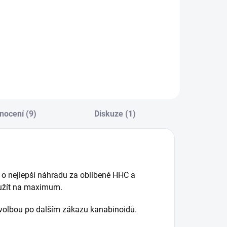
xtra silné
3 kusy extra silné
artridge Guava
cartridge Skywalker
elato s novým
s novým THCX
HCX
nocení (9)
Diskuze (1)
 o nejlepší náhradu za oblíbené HHC a
li užít na maximum.
volbou po dalším zákazu kanabinoidů.