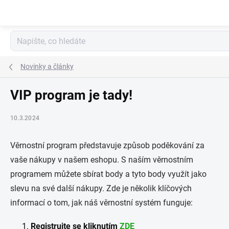
Přejít
na
obsah
Novinky a články
VIP program je tady!
10.3.2024
Věrnostní program představuje způsob poděkování za
vaše nákupy v našem eshopu. S naším věrnostním
programem můžete sbírat body a tyto body využít jako
slevu na své další nákupy. Zde je několik klíčových
informací o tom, jak náš věrnostní systém funguje:
Registrujte se kliknutím
ZDE