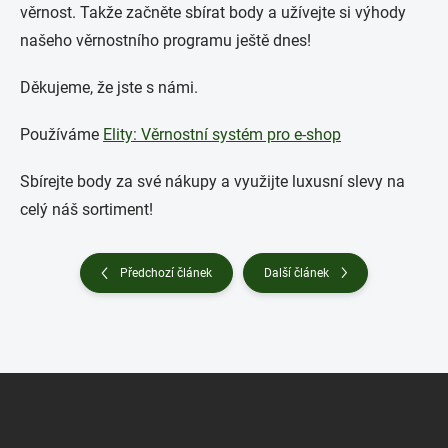
věrnost. Takže začněte sbírat body a užívejte si výhody
našeho věrnostního programu ještě dnes!
Děkujeme, že jste s námi.
Používáme
Elity: Věrnostní systém pro e-shop
Sbírejte body za své nákupy a využijte luxusní slevy na
celý náš sortiment!
Předchozí článek
Další článek
Z
á
p