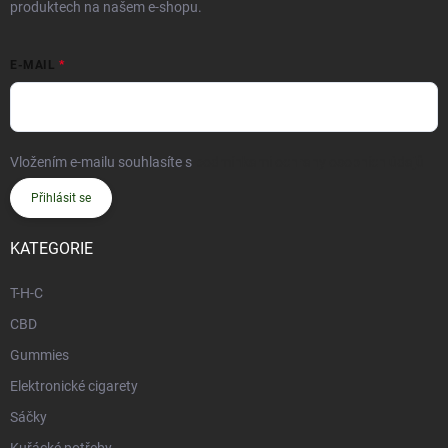
produktech na našem e-shopu.
E-MAIL
Vložením e-mailu souhlasíte s
podmínkami ochrany osobních údajů
Přihlásit se
KATEGORIE
T-H-C
CBD
Gummies
Elektronické cigarety
Sáčky