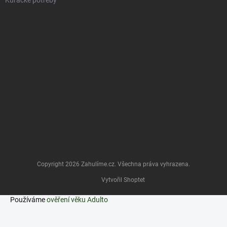
Kuřácké potřeby
Copyright 2026
Zahulíme.cz
. Všechna práva vyhrazena.
Vytvořil Shoptet
Používáme
ověření věku Adulto