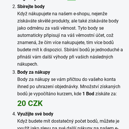
Sbírejte body
Když nákupujete na našem e-shopu, nejenže
získáváte skvělé produkty, ale také získáváte body
jako odměnu za vaši věrnost. Tyto body se
automaticky připisují na váš věrnostní účet, což
znamená, že čím více nakupujete, tím více bodů
budete mít k dispozici. Sbírání bodů je jednoduché a
přináší vám další výhody při vašich následných
nákupech.
Body za nákupy
Body za nákupy se vám přičtou do vašeho konta
ihned po uhrazení objednávky. Množství získaných
bodů je vypočítáno kurzem, kde
1 Bod
získáte za:
20 CZK
Využijte své body
Když budete mít dostatečný počet bodů, můžete je
využít jako slevu na své další nákupy na našem e-