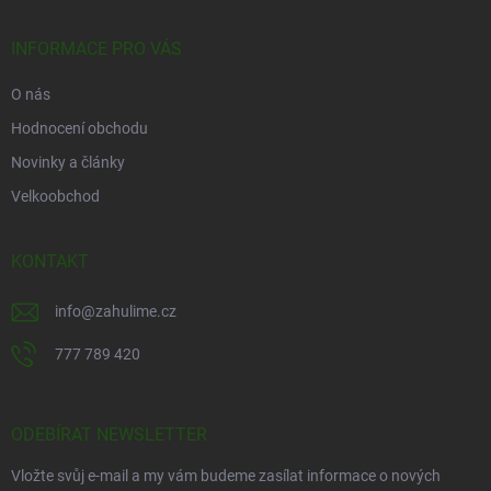
a
t
í
INFORMACE PRO VÁS
O nás
Hodnocení obchodu
Novinky a články
Velkoobchod
KONTAKT
info
@
zahulime.cz
777 789 420
ODEBÍRAT NEWSLETTER
Vložte svůj e-mail a my vám budeme zasílat informace o nových