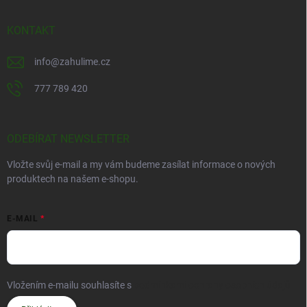
KONTAKT
info
@
zahulime.cz
777 789 420
ODEBÍRAT NEWSLETTER
Vložte svůj e-mail a my vám budeme zasílat informace o nových
produktech na našem e-shopu.
E-MAIL
Vložením e-mailu souhlasíte s
podmínkami ochrany osobních údajů