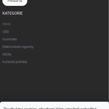
Přihlásit se
KATEGORIE
T-H-C
CBD
Gummies
Elektronické cigarety
Sáčky
Kuřácké potřeby