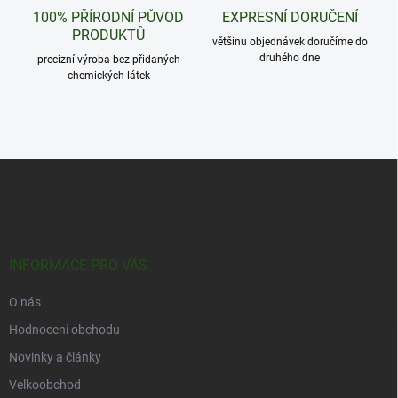
100% PŘÍRODNÍ PŮVOD
EXPRESNÍ DORUČENÍ
PRODUKTŮ
většinu objednávek doručíme do
druhého dne
precizní výroba bez přidaných
chemických látek
Z
á
p
a
t
í
INFORMACE PRO VÁS
O nás
Hodnocení obchodu
Novinky a články
Velkoobchod