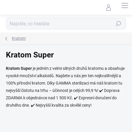
Přejít
na
obsah
Hledat
Kratom
Kratom Super
Kratom Super
je jedním z velmi silných druhů kratomu a obsahuje
vysoké množství alkaloidů. Najdete u nás jen ten nejkvalitnější a
100% přírodní kratom. Díky GAMMA sterilizaci má náš kratom tu
nejvyšší čistotu na trhu – účinnost je celých 99,9 %!
✔️ Doprava
ZDARMA k objednávce nad 1 500 Kč. ✔️ Expresní doručení do
druhého dne.
✔️ Nejvyšší kvalita za skvělé ceny!