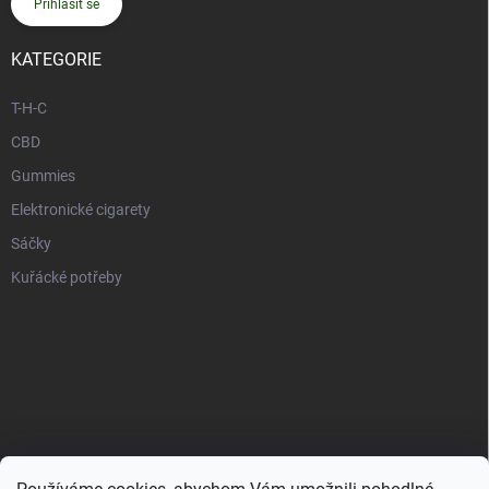
Přihlásit se
KATEGORIE
T-H-C
CBD
Gummies
Elektronické cigarety
Sáčky
Kuřácké potřeby