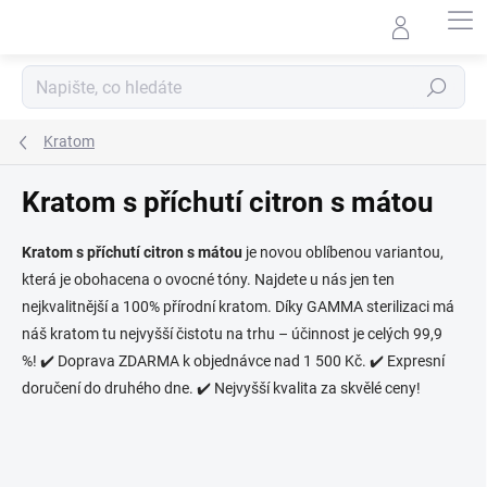
Přejít
na
obsah
Hledat
Kratom
Kratom s příchutí citron s mátou
Kratom s příchutí citron s mátou
je novou oblíbenou variantou,
která je obohacena o ovocné tóny.
Najdete u nás jen ten
nejkvalitnější a 100% přírodní kratom. Díky GAMMA sterilizaci má
náš kratom tu nejvyšší čistotu na trhu – účinnost je celých 99,9
%!
✔️ Doprava ZDARMA k objednávce nad 1 500 Kč. ✔️ Expresní
doručení do druhého dne. ✔️ Nejvyšší kvalita za skvělé ceny!