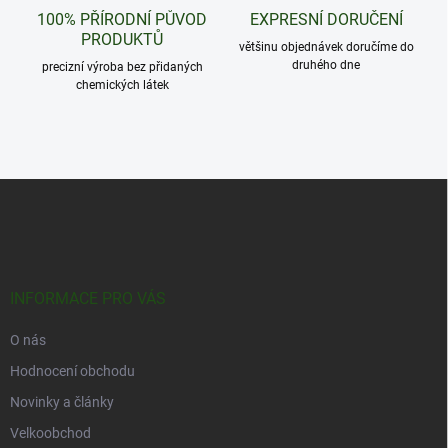
100% PŘÍRODNÍ PŮVOD
EXPRESNÍ DORUČENÍ
PRODUKTŮ
většinu objednávek doručíme do
druhého dne
precizní výroba bez přidaných
chemických látek
Z
á
p
a
t
í
INFORMACE PRO VÁS
O nás
Hodnocení obchodu
Novinky a články
Velkoobchod