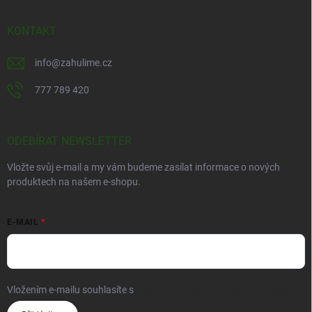
KONTAKT
info
@
zahulime.cz
777 789 420
ODEBÍRAT NEWSLETTER
Vložte svůj e-mail a my vám budeme zasílat informace o nových
produktech na našem e-shopu.
E-MAIL
Vložením e-mailu souhlasíte s
podmínkami ochrany osobních údajů