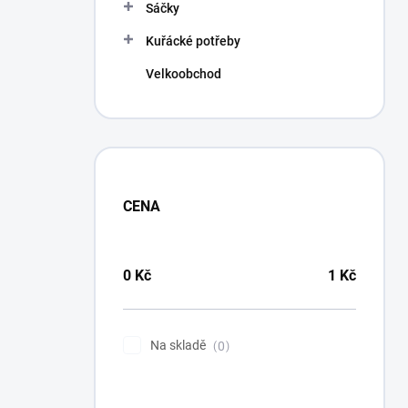
p
Sáčky
a
n
Kuřácké potřeby
e
Velkoobchod
l
CENA
0
Kč
1
Kč
Na skladě
0