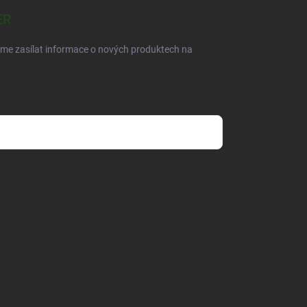
ER
eme zasílat informace o nových produktech na
dmínkami ochrany osobních údajů