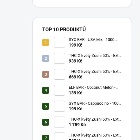
TOP 10 PRODUKTŮ
SYX BAR - USA Mix - 1000
potáhnutí - 16,5mg
199 Kč
THC-X květy Zushi 50% - Extra
Strong (5g)
939 Kč
THC-X květy Zushi 50% - Extra
Strong (3g)
669 Kč
ELF BAR - Coconut Melon -
600 potáhnutí - 20mg
139 Kč
SYX BAR - Cappuccino - 1000
potáhnutí - 16,5mg
199 Kč
THC-X květy Zushi 50% - Extra
Strong (10g)
1 759 Kč
THC-X květy Zushi 50% - Extra