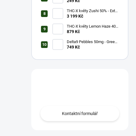
Strong (1g)
249 Kč
THC-X květy Zushi 50% - Extra
Strong (20g)
3 199 Kč
THC-X květy Lemon Haze 40%
(5g)
879 Kč
Delta9 Pebbles 50mg - Green
Apple (1 balení)
749 Kč
Máš otázku?
Obrať se na nás.
Kontaktní formulář