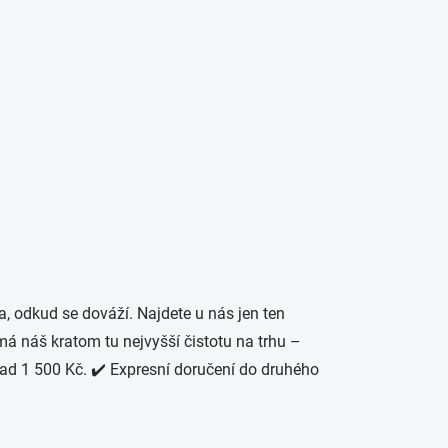
PRÁZDNÝ KOŠÍK
Hledat
NÁKUPNÍ
KOŠÍK
ŘÁCKÉ POTŘEBY
, odkud se dováží. Najdete u nás jen ten
má náš kratom tu nejvyšší čistotu na trhu –
 1 500 Kč. ✔️ Expresní doručení do druhého