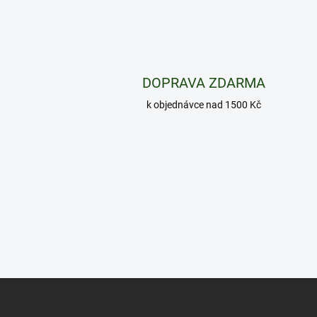
DOPRAVA ZDARMA
k objednávce nad 1500 Kč
Z
á
p