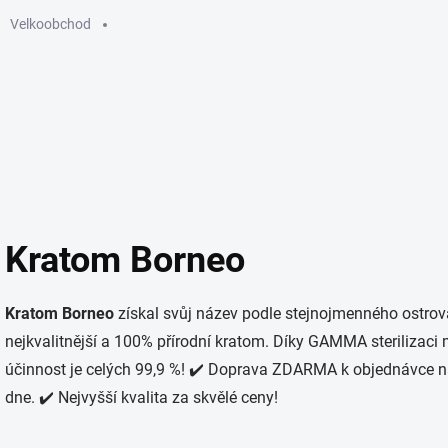
Velkoobchod
GUMMIES
ELEKTRONICKÉ CIGARETY
SÁČKY
KU
Kratom Borneo
Kratom Borneo
získal svůj název podle stejnojmenného ostrova
nejkvalitnější a 100% přírodní kratom. Díky GAMMA sterilizaci 
účinnost je celých 99,9 %!
✔️ Doprava ZDARMA k objednávce nad
dne.
✔️ Nejvyšší kvalita za skvělé ceny!