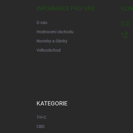
a
INFORMACE PRO VÁS
KON
t
í
O nás
Hodnocení obchodu
Novinky a články
Velkoobchod
KATEGORIE
T-H-C
CBD