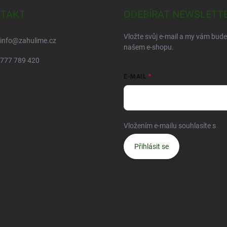
TAKT
ODEBÍRAT NEWSLETT
Vložte svůj e-mail a my vám bud
info
@
zahulime.cz
našem e-shopu.
777 789 420
E-MAIL
Vložením e-mailu souhlasíte s
po
Přihlásit se