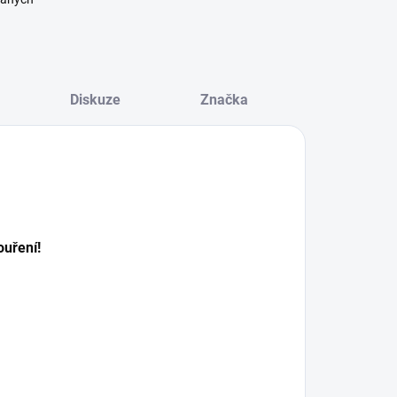
Diskuze
Značka
E
ouření!