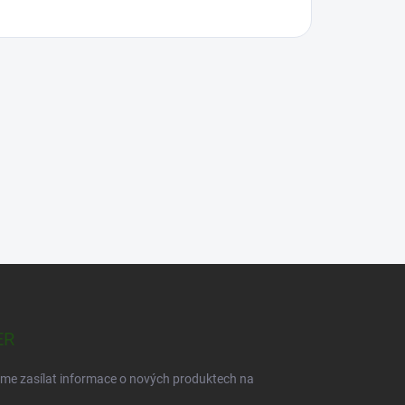
ER
eme zasílat informace o nových produktech na