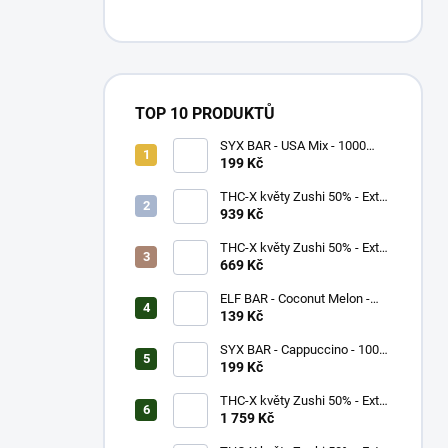
TOP 10 PRODUKTŮ
SYX BAR - USA Mix - 1000
potáhnutí - 16,5mg
199 Kč
THC-X květy Zushi 50% - Extra
Strong (5g)
939 Kč
THC-X květy Zushi 50% - Extra
Strong (3g)
669 Kč
ELF BAR - Coconut Melon -
600 potáhnutí - 20mg
139 Kč
SYX BAR - Cappuccino - 1000
potáhnutí - 16,5mg
199 Kč
THC-X květy Zushi 50% - Extra
Strong (10g)
1 759 Kč