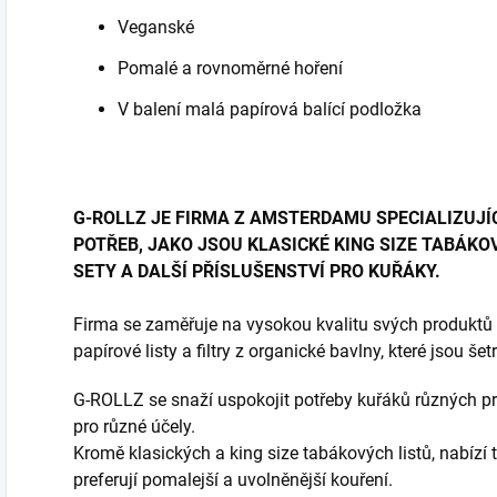
Veganské
Pomalé a rovnoměrné hoření
V balení malá papírová balící podložka
G-ROLLZ JE FIRMA Z AMSTERDAMU SPECIALIZUJÍ
POTŘEB, JAKO JSOU KLASICKÉ KING SIZE TABÁKOV
SETY A DALŠÍ PŘÍSLUŠENSTVÍ PRO KUŘÁKY.
Firma se zaměřuje na vysokou kvalitu svých produktů a
papírové listy a filtry z organické bavlny, které jsou še
G-ROLLZ se snaží uspokojit potřeby kuřáků různých pre
pro různé účely.
Kromě klasických a king size tabákových listů, nabízí ta
preferují pomalejší a uvolněnější kouření.