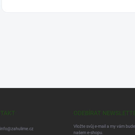
TAKT
ODEBÍRAT NEWSLETT
Vložte svůj e-mail a my vám bud
info
@
zahulime.cz
našem e-shopu.