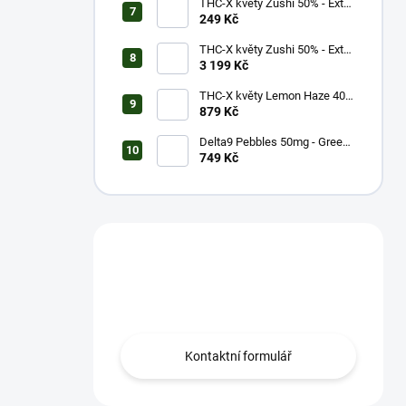
THC-X květy Zushi 50% - Extra
Strong (1g)
249 Kč
THC-X květy Zushi 50% - Extra
Strong (20g)
3 199 Kč
THC-X květy Lemon Haze 40%
(5g)
879 Kč
Delta9 Pebbles 50mg - Green
Apple (1 balení)
749 Kč
Máš otázku?
Obrať se na nás.
Kontaktní formulář