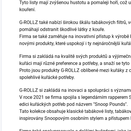
Tyto listy mají zvýšenou hustotu a pomaleji hoří, což 
kouření.
G-ROLLZ také nabízí širokou škálu tabákových filtrů, vč
pomáhají odstranit škodlivé látky z kouře.
Firma se také zaměřuje na inovativní přístup k výrobě 
novými produkty, které uspokojí i ty nejnáročnější kuřá
Firma si zakládá na kvalitě svých produktů a výjimečn
kuřáci mají různé preference a potřeby, a snaží se tyto
Proto jsou produkty G-ROLLZ oblíbené mezi kuřáky z cel
spolehlivé kuřácké potřeby.
G-ROLLZ si zakládá na inovaci a spolupráci s význa
V roce 2021 se firma spojila s legendárním rapperem 
edici kuřáckých potřeb pod názvem "Snoop Pounds".
Tato kolekce obsahuje klasické tabákové listy, tabákové 
inspirovány Snoopovým osobním stylem a přístupem k