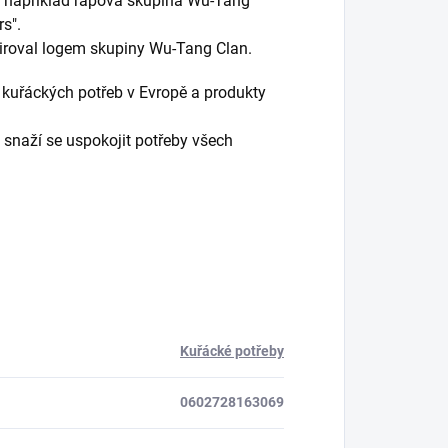
je například rapová skupina Wu-Tang
rs".
spiroval logem skupiny Wu-Tang Clan.
 kuřáckých potřeb v Evropě a produkty
 snaží se uspokojit potřeby všech
Kuřácké potřeby
0602728163069