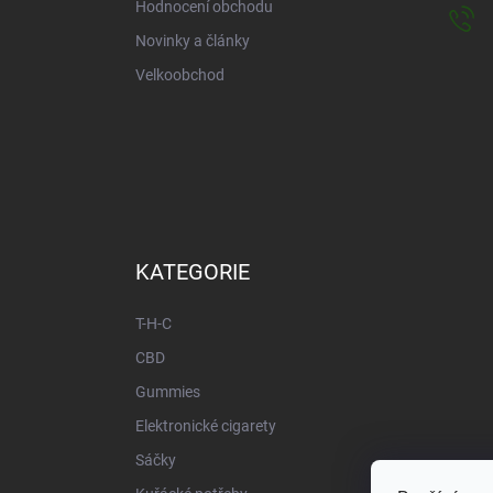
Hodnocení obchodu
Novinky a články
Velkoobchod
KATEGORIE
T-H-C
CBD
Gummies
Elektronické cigarety
Sáčky