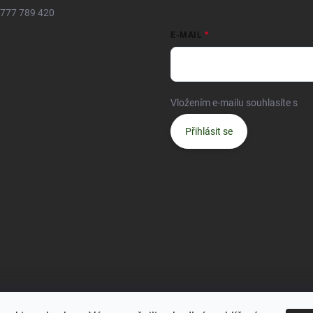
777 789 420
E-MAIL
Vložením e-mailu souhlasíte s
po
Přihlásit se