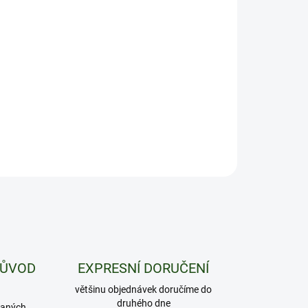
−
+
Přidat do košíku
 si jednodušší a pohodlnější zážitek při balení a kouření!
ILNÍ INFORMACE
ZEPTAT SE
HLÍDAT
PŮVOD
EXPRESNÍ DORUČENÍ
většinu objednávek doručíme do
druhého dne
daných