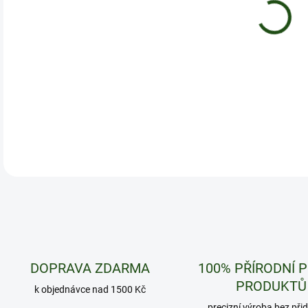
Užij
DETA
DOPRAVA ZDARMA
100% PŘÍRODNÍ 
PRODUKTŮ
k objednávce nad 1500 Kč
precizní výroba bez při