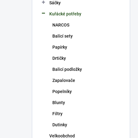
p
Sáčky
a
n
Kuřácké potřeby
e
NARCOS
l
Balící sety
Papírky
Drtičky
Balicí podložky
Zapalovače
Popelníky
Blunty
Filtry
Dutinky
Velkoobchod