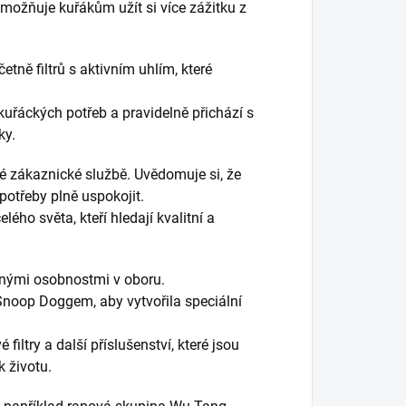
umožňuje kuřákům užít si více zážitku z
etně filtrů s aktivním uhlím, které
kuřáckých potřeb a pravidelně přichází s
ky.
é zákaznické službě. Uvědomuje si, že
 potřeby plně uspokojit.
ého světa, kteří hledají kvalitní a
mnými osobnostmi v oboru.
Snoop Doggem, aby vytvořila speciální
filtry a další příslušenství, které jsou
 životu.