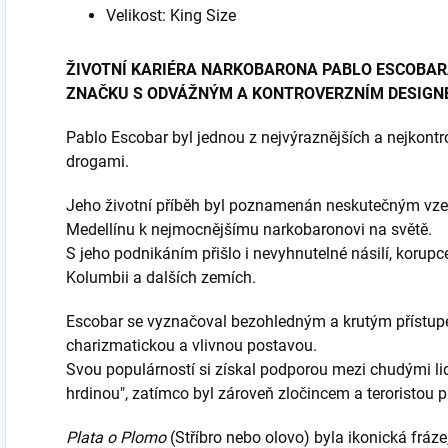
Velikost: King Size
ŽIVOTNÍ KARIÉRA NARKOBARONA PABLO ESCOBARA
ZNAČKU S ODVÁŽNÝM A KONTROVERZNÍM DESIGN
Pablo Escobar byl jednou z nejvýraznějších a nejkontr
drogami.
Jeho životní příběh byl poznamenán neskutečným vze
Medellínu k nejmocnějšímu narkobaronovi na světě.
S jeho podnikáním přišlo i nevyhnutelné násilí, korupce 
Kolumbii a dalších zemích.
Escobar se vyznačoval bezohledným a krutým přístupe
charizmatickou a vlivnou postavou.
Svou populárností si získal podporou mezi chudými lid
hrdinou", zatímco byl zároveň zločincem a teroristou p
Plata o Plomo
(Stříbro nebo olovo) byla ikonická fráze