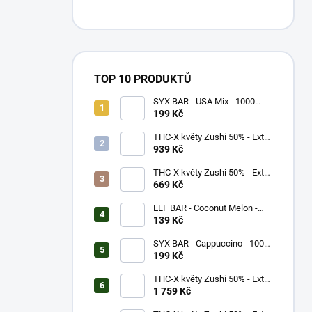
TOP 10 PRODUKTŮ
SYX BAR - USA Mix - 1000
potáhnutí - 16,5mg
199 Kč
THC-X květy Zushi 50% - Extra
Strong (5g)
939 Kč
THC-X květy Zushi 50% - Extra
Strong (3g)
669 Kč
ELF BAR - Coconut Melon -
600 potáhnutí - 20mg
139 Kč
SYX BAR - Cappuccino - 1000
potáhnutí - 16,5mg
199 Kč
THC-X květy Zushi 50% - Extra
Strong (10g)
1 759 Kč