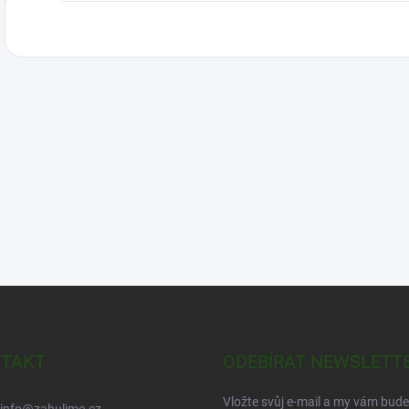
TAKT
ODEBÍRAT NEWSLETT
Vložte svůj e-mail a my vám bud