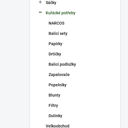
p
Sáčky
a
n
Kuřácké potřeby
e
NARCOS
l
Balící sety
Papírky
Drtičky
Balicí podložky
Zapalovače
Popelníky
Blunty
Filtry
Dutinky
Velkoobchod