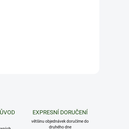
−
+
Přidat do košíku
kusy prémiových dutinek Narcos ve verzi King Size
ILNÍ INFORMACE
ZEPTAT SE
HLÍDAT
PŮVOD
EXPRESNÍ DORUČENÍ
většinu objednávek doručíme do
druhého dne
daných