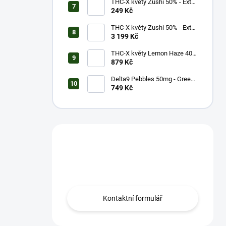
THC-X květy Zushi 50% - Extra
Strong (1g)
249 Kč
THC-X květy Zushi 50% - Extra
Strong (20g)
3 199 Kč
THC-X květy Lemon Haze 40%
(5g)
879 Kč
Delta9 Pebbles 50mg - Green
Apple (1 balení)
749 Kč
Máš otázku?
Obrať se na nás.
Kontaktní formulář