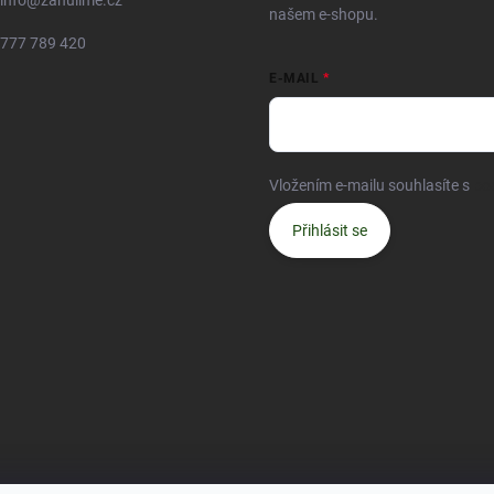
info
@
zahulime.cz
našem e-shopu.
777 789 420
E-MAIL
Vložením e-mailu souhlasíte s
po
Přihlásit se