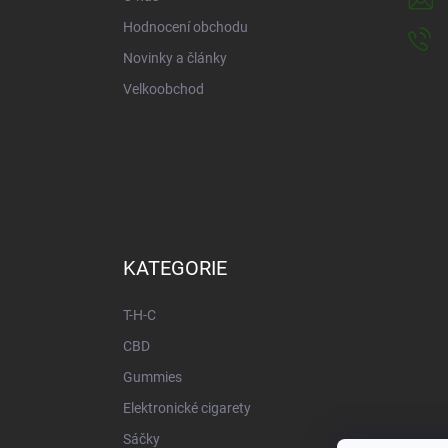
Hodnocení obchodu
Novinky a články
Velkoobchod
KATEGORIE
T-H-C
CBD
Gummies
Elektronické cigarety
Sáčky