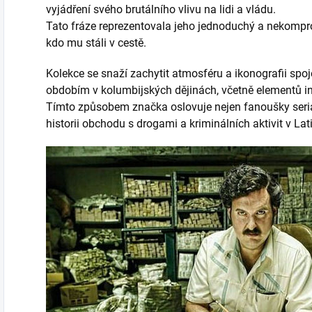
vyjádření svého brutálního vlivu na lidi a vládu.
Tato fráze reprezentovala jeho jednoduchý a nekompro
kdo mu stáli v cestě.
Kolekce se snaží zachytit atmosféru a ikonografii s
obdobím v kolumbijských dějinách, včetně elementů i
Tímto způsobem značka oslovuje nejen fanoušky seriálu,
historii obchodu s drogami a kriminálních aktivit v La