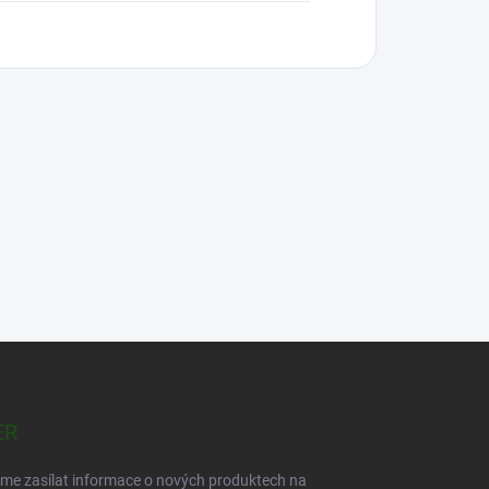
ER
eme zasílat informace o nových produktech na