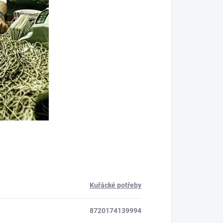
Kuřácké potřeby
8720174139994