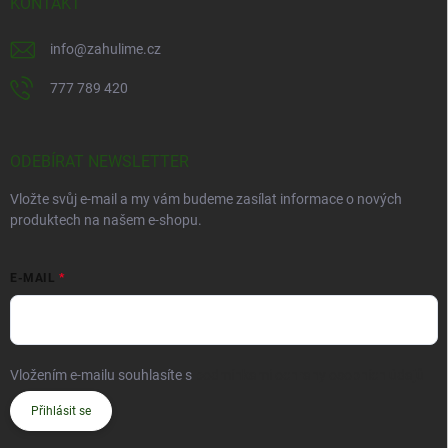
KONTAKT
info
@
zahulime.cz
777 789 420
ODEBÍRAT NEWSLETTER
Vložte svůj e-mail a my vám budeme zasílat informace o nových
produktech na našem e-shopu.
E-MAIL
Vložením e-mailu souhlasíte s
podmínkami ochrany osobních údajů
Přihlásit se