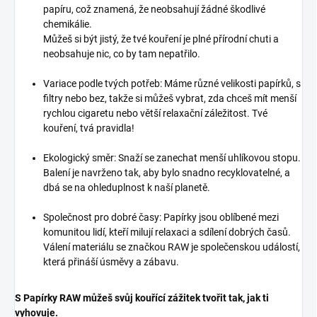
papíru, což znamená, že neobsahují žádné škodlivé
chemikálie.
Můžeš si být jistý, že tvé kouření je plné přírodní chuti a
neobsahuje nic, co by tam nepatřilo.
Variace podle tvých potřeb: Máme různé velikosti papírků, s
filtry nebo bez, takže si můžeš vybrat, zda chceš mít menší
rychlou cigaretu nebo větší relaxační záležitost. Tvé
kouření, tvá pravidla!
Ekologický směr: Snaží se zanechat menší uhlíkovou stopu.
Balení je navrženo tak, aby bylo snadno recyklovatelné, a
dbá se na ohleduplnost k naší planetě.
Společnost pro dobré časy: Papírky jsou oblíbené mezi
komunitou lidí, kteří milují relaxaci a sdílení dobrých časů.
Válení materiálu se značkou RAW je společenskou událostí,
která přináší úsměvy a zábavu.
S Papírky RAW můžeš svůj kouřící zážitek tvořit tak, jak ti
vyhovuje.