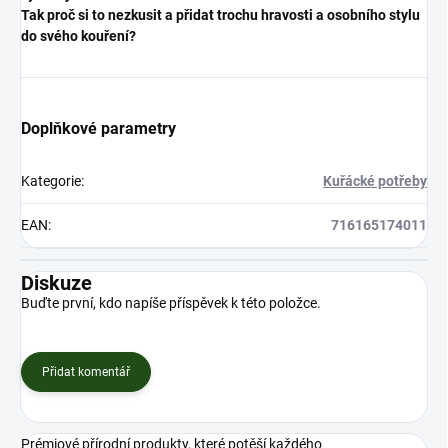
Tak proč si to nezkusit a přidat trochu hravosti a osobního stylu
do svého kouření?
Doplňkové parametry
Kategorie
:
Kuřácké potřeby
EAN
:
716165174011
Diskuze
Buďte první, kdo napíše příspěvek k této položce.
Přidat komentář
Prémiové přírodní produkty, které potěší každého