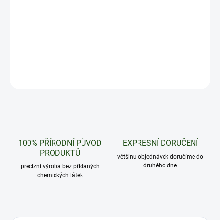
−
+
Přidat do košíku
Přírodní papírky s filtrem od značky RAW
DETAILNÍ INFORMACE
ZEPTAT SE
HLÍDAT
100% PŘÍRODNÍ PŮVOD
EXPRESNÍ DORUČENÍ
PRODUKTŮ
většinu objednávek doručíme do
druhého dne
precizní výroba bez přidaných
chemických látek