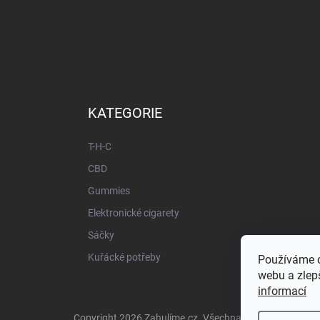
KATEGORIE
T-H-C
CBD
Gummies
Elektronické cigarety
Sáčky
Kuřácké potřeby
Používáme c
webu a zlepš
informací
Copyright 2026
Zahulíme.cz
. Všechna práva vyhrazena