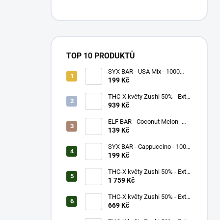
TOP 10 PRODUKTŮ
SYX BAR - USA Mix - 1000
potáhnutí - 16,5mg
199 Kč
THC-X květy Zushi 50% - Extra
Strong (5g)
939 Kč
ELF BAR - Coconut Melon -
600 potáhnutí - 20mg
139 Kč
SYX BAR - Cappuccino - 1000
potáhnutí - 16,5mg
199 Kč
THC-X květy Zushi 50% - Extra
Strong (10g)
1 759 Kč
THC-X květy Zushi 50% - Extra
Strong (3g)
669 Kč