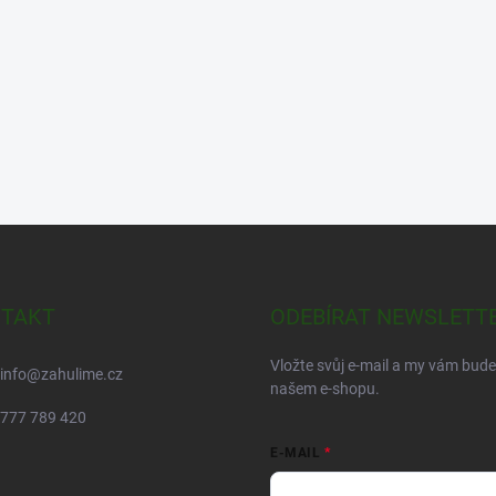
TAKT
ODEBÍRAT NEWSLETT
Vložte svůj e-mail a my vám bud
info
@
zahulime.cz
našem e-shopu.
777 789 420
E-MAIL