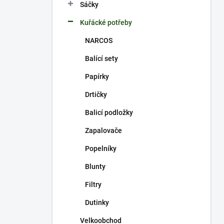
p
Sáčky
a
n
Kuřácké potřeby
e
NARCOS
l
Balící sety
Papírky
Drtičky
Balicí podložky
Zapalovače
Popelníky
Blunty
Filtry
Dutinky
Velkoobchod