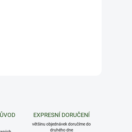
−
+
Přidat do košíku
cí podložka s drtící kartou v motivu Pineapple Express
ILNÍ INFORMACE
ZEPTAT SE
HLÍDAT
PŮVOD
EXPRESNÍ DORUČENÍ
většinu objednávek doručíme do
druhého dne
daných