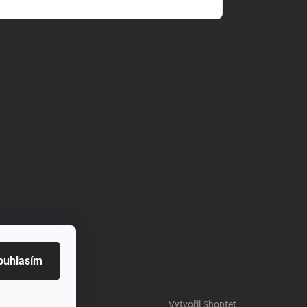
dmínkami ochrany osobních údajů
ouhlasím
Vytvořil Shoptet