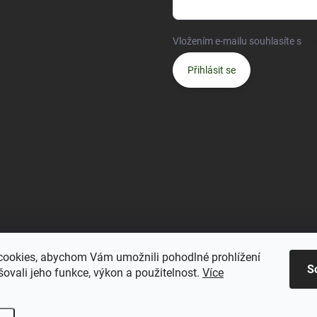
Vložením e-mailu souhlasíte s
po
Přihlásit se
ookies, abychom Vám umožnili pohodlné prohlížení
S
ovali jeho funkce, výkon a použitelnost.
Více
.