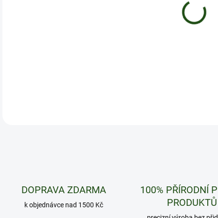
Balí
DETA
DOPRAVA ZDARMA
100% PŘÍRODNÍ 
PRODUKTŮ
k objednávce nad 1500 Kč
precizní výroba bez při