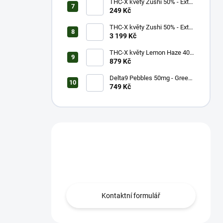
THC-X květy Zushi 50% - Extra
Strong (1g)
249 Kč
THC-X květy Zushi 50% - Extra
Strong (20g)
3 199 Kč
THC-X květy Lemon Haze 40%
(5g)
879 Kč
Delta9 Pebbles 50mg - Green
Apple (1 balení)
749 Kč
Máš otázku?
Obrať se na nás.
Kontaktní formulář