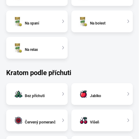
Na spaní
Na bolest
Na relax
Kratom podle příchuti
Bez příchuti
Jablko
Červený pomeranč
Višeň