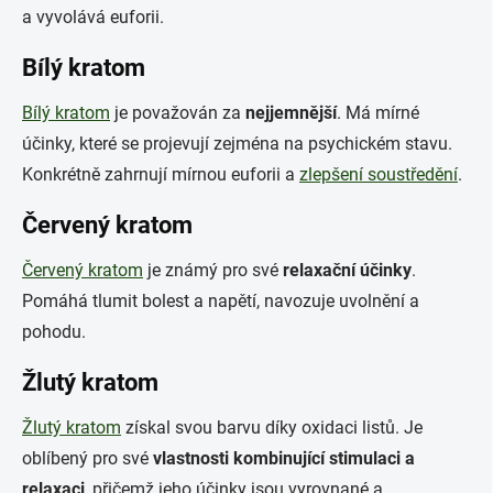
a vyvolává euforii.
Bílý kratom
Bílý kratom
je považován za
nejjemnější
. Má mírné
účinky, které se projevují zejména na psychickém stavu.
Konkrétně zahrnují mírnou euforii a
zlepšení soustředění
.
Červený kratom
Červený kratom
je známý pro své
relaxační účinky
.
Pomáhá tlumit bolest a napětí, navozuje uvolnění a
pohodu.
Žlutý kratom
Žlutý kratom
získal svou barvu díky oxidaci listů. Je
oblíbený pro své
vlastnosti kombinující stimulaci a
relaxaci
, přičemž jeho účinky jsou vyrovnané a