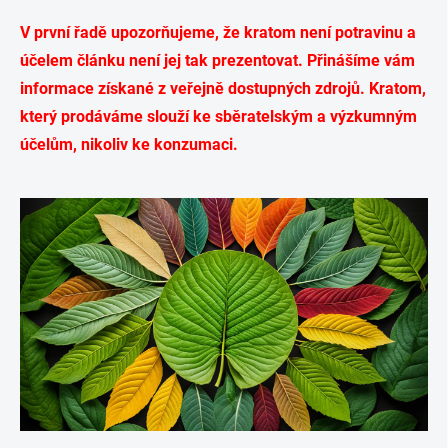
V první řadě upozorňujeme, že kratom není potravinu a
účelem článku není jej tak prezentovat. Přinášíme vám
informace získané z veřejně dostupných zdrojů. Kratom,
který prodáváme slouží ke sběratelským a výzkumným
účelům, nikoliv ke konzumaci.