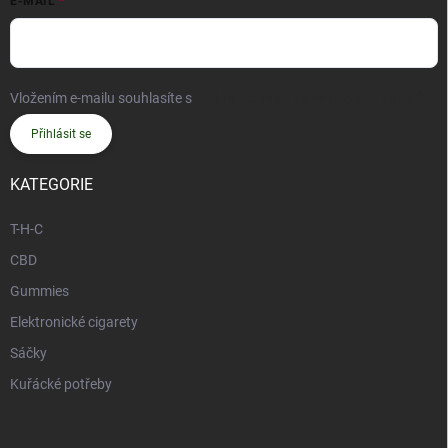
E-MAIL
Vložením e-mailu souhlasíte s
podmínkami ochrany osobních údajů
Přihlásit se
KATEGORIE
T-H-C
CBD
Gummies
Elektronické cigarety
Sáčky
Kuřácké potřeby