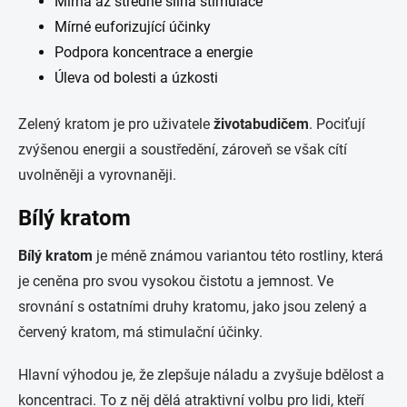
Mírná až středně silná stimulace
Mírné euforizující účinky
Podpora koncentrace a energie
Úleva od bolesti a úzkosti
Zelený kratom je pro uživatele
životabudičem
. Pociťují
zvýšenou energii a soustředění, zároveň se však cítí
uvolněněji a vyrovnaněji.
Bílý kratom
Bílý kratom
je méně známou variantou této rostliny, která
je ceněna pro svou vysokou čistotu a jemnost. Ve
srovnání s ostatními druhy kratomu, jako jsou zelený a
červený kratom, má stimulační účinky.
Hlavní výhodou je, že zlepšuje náladu a zvyšuje bdělost a
koncentraci. To z něj dělá atraktivní volbu pro lidi, kteří