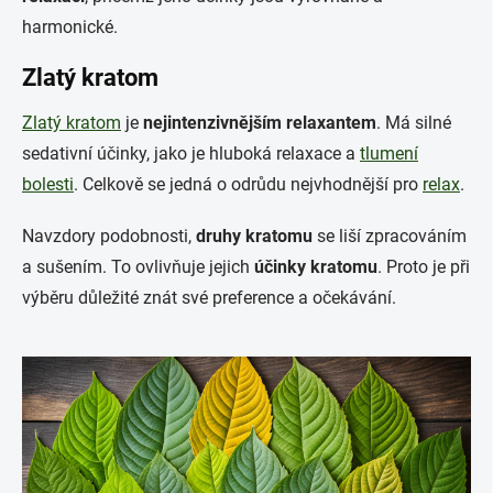
harmonické.
Zlatý kratom
Zlatý kratom
je
nejintenzivnějším relaxantem
. Má silné
sedativní účinky, jako je hluboká relaxace a
tlumení
bolesti
. Celkově se jedná o odrůdu nejvhodnější pro
relax
.
Navzdory podobnosti,
druhy kratomu
se liší zpracováním
a sušením. To ovlivňuje jejich
účinky kratomu
. Proto je při
výběru důležité znát své preference a očekávání.