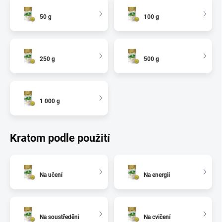
50 g
100 g
250 g
500 g
1 000 g
Kratom podle použití
Na učení
Na energii
Na soustředění
Na cvičení