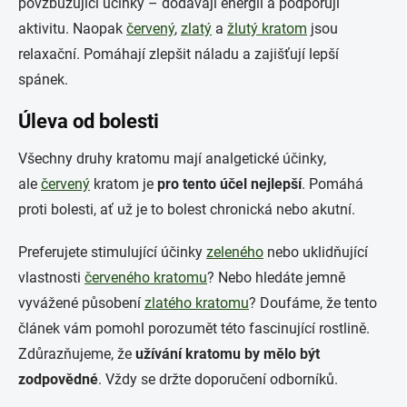
povzbuzující účinky – dodávají energii a podporují
aktivitu. Naopak
červený
,
zlatý
a
žlutý kratom
jsou
relaxační. Pomáhají zlepšit náladu a zajišťují lepší
spánek.
Úleva od bolesti
Všechny druhy kratomu mají analgetické účinky,
ale
červený
kratom je
pro tento účel nejlepší
. Pomáhá
proti bolesti, ať už je to bolest chronická nebo akutní.
Preferujete stimulující účinky
zeleného
nebo uklidňující
vlastnosti
červeného kratomu
? Nebo hledáte jemně
vyvážené působení
zlatého kratomu
? Doufáme, že tento
článek vám pomohl porozumět této fascinující rostlině.
Zdůrazňujeme, že
užívání kratomu by mělo být
zodpovědné
. Vždy se držte doporučení odborníků.