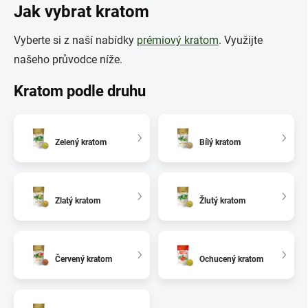
Jak vybrat kratom
Vyberte si z naší nabídky
prémiový kratom
. Využijte
našeho průvodce níže.
Kratom podle druhu
Zelený kratom
Bílý kratom
Zlatý kratom
Žlutý kratom
Červený kratom
Ochucený kratom