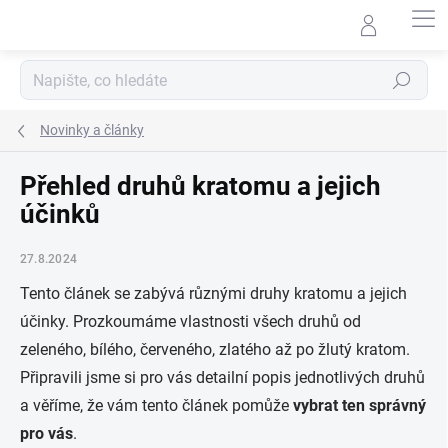
Přejít
na
obsah
Hledat
Novinky a články
Přehled druhů kratomu a jejich
účinků
27.8.2024
Tento článek se zabývá různými druhy kratomu a jejich
účinky. Prozkoumáme vlastnosti všech druhů od
zeleného, bílého, červeného, zlatého až po žlutý kratom.
Připravili jsme si pro vás detailní popis jednotlivých druhů
a věříme, že vám tento článek pomůže
vybrat ten správný
pro vás
.