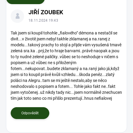
V
JIŘÍ ZOUBEK
ý
p
18.11.2024 19:43
i
s
Tak jsem si koupil tohohle ,,fialového" démona a nestačil se
divit...v životě jsem nebyl takhle zklamanej a na.ranej z
d
modelu...takový prachy to stojí a přijde vám vysušená tmavě
i
zelená sra.ka ..prý,že to hraje barvami..právě naopak a jsou
s
to ty nudné zelené paličky..vůbec se to neshoduje v ničem s
k
popisem a už vůbec ne s přiloženým
u
fotem...nekupovat..budete zklamaný a na.raný jako já,když
z
jsem si to koupil právě kvůli vzhledu...škoda peněz...zlatý
í
poláci na Alegru..tam se mi ještě nestalo,aby se něco
neshodovalo s popisem a fotem... Tohle jako fakt ne..fakt
jsem vytočenej..už nikdy tady nic...jsem normálně znechucen
tím jak toto seno co mi přišlo prezentují..hnus nefialovej
Odpovědět