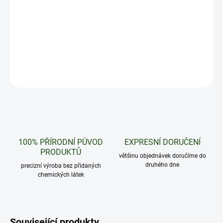
Tento fialový démon zaujme na první pohled svým vzhledem.
Prorostlé paličky s fialovými listy.
DETAILNÍ INFORMACE
ZEPTAT SE
HLÍDAT
100% PŘÍRODNÍ PŮVOD
EXPRESNÍ DORUČENÍ
PRODUKTŮ
většinu objednávek doručíme do
druhého dne
precizní výroba bez přidaných
chemických látek
Související produkty