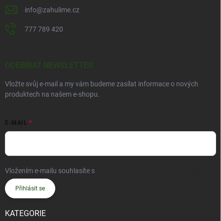
info
@
zahulime.cz
777 789 420
ODEBÍRAT NEWSLETTER
Vložte svůj e-mail a my vám budeme zasílat informace o nových
produktech na našem e-shopu.
E-MAIL
Vložením e-mailu souhlasíte s
podmínkami ochrany osobních údajů
Přihlásit se
KATEGORIE