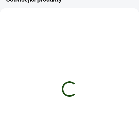
1 GRAM
PRODEJ SKONČIL
SKLADEM
CBD Vape Pen 1ml -
CBD květy 1g Sweet
Relax
Dream - Connect
400 Kč
150 Kč
Detail
Do košíku
Jednorázový vape s 1ml CBD ve
Květy Sweet Dream s vysokým
variantě Relax
obsahem CBD