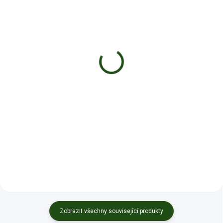
SKLADEM
SKLADEM
Mouth Fresh -
CBG9 PreRoll 0,8g - AK-
Raspberry 40mg THC
47
199 Kč
209 Kč
Detail
Do košíku
Svěží malinový dech
Náš CBG9 pre-roll střílí jako AK-
47
Zobrazit všechny související produkty