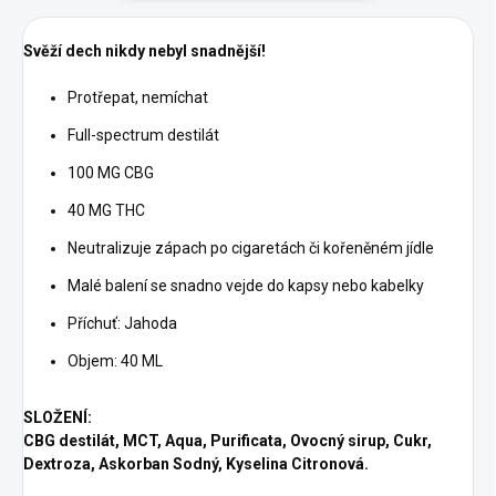
Svěží dech nikdy nebyl snadnější!
Protřepat, nemíchat
Full-spectrum destilát
100 MG CBG
40 MG THC
Neutralizuje zápach po cigaretách či kořeněném jídle
Malé balení se snadno vejde do kapsy nebo kabelky
Příchuť: Jahoda
Objem: 40 ML
SLOŽENÍ
:
CBG destilát, MCT, Aqua, Purificata, Ovocný sirup, Cukr,
Dextroza, Askorban Sodný, Kyselina Citronová.