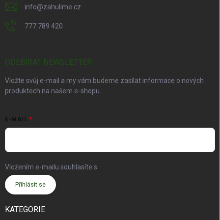
info
@
zahulime.cz
777 789 420
ODEBÍRAT NEWSLETTER
Vložte svůj e-mail a my vám budeme zasílat informace o nových
produktech na našem e-shopu.
E-MAIL
Vložením e-mailu souhlasíte s
podmínkami ochrany osobních údajů
Přihlásit se
KATEGORIE