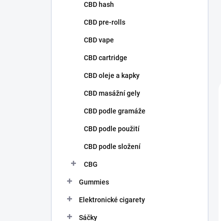
p
CBD hash
a
n
CBD pre-rolls
e
CBD vape
l
CBD cartridge
CBD oleje a kapky
CBD masážní gely
CBD podle gramáže
CBD podle použití
CBD podle složení
CBG
Gummies
Elektronické cigarety
Sáčky