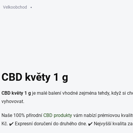
Velkoobchod
GUMMIES
ELEKTRONICKÉ CIGARETY
SÁČKY
KU
CBD květy 1 g
CBD květy 1 g
je malé balení vhodné zejména tehdy, když si c
vyhovovat.
Naše 100% přírodní
CBD produkty
vám nabízí prémiovou kvalit
Kč. ✔️ Expresní doručení do druhého dne. ✔️ Nejvyšší kvalita za