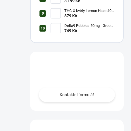
Strong (20g)
3 199 Kč
THC-X květy Lemon Haze 40%
(5g)
879 Kč
Delta9 Pebbles 50mg - Green
Apple (1 balení)
749 Kč
Máš otázku?
Obrať se na nás.
Kontaktní formulář