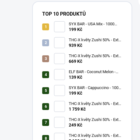
TOP 10 PRODUKTŮ
SYX BAR - USA Mix - 1000
potáhnutí - 16,5mg
199 Kč
THC-X květy Zushi 50% - Extra
Strong (5g)
939 Kč
THC-X květy Zushi 50% - Extra
Strong (3g)
669 Kč
ELF BAR - Coconut Melon -
600 potáhnutí - 20mg
139 Kč
SYX BAR - Cappuccino - 1000
potáhnutí - 16,5mg
199 Kč
THC-X květy Zushi 50% - Extra
Strong (10g)
1 759 Kč
THC-X květy Zushi 50% - Extra
Strong (1g)
249 Kč
THC-X květy Zushi 50% - Extra