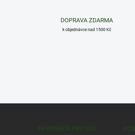
DOPRAVA ZDARMA
k objednávce nad 1500 Kč
Z
á
p
a
INFORMACE PRO VÁS
KON
t