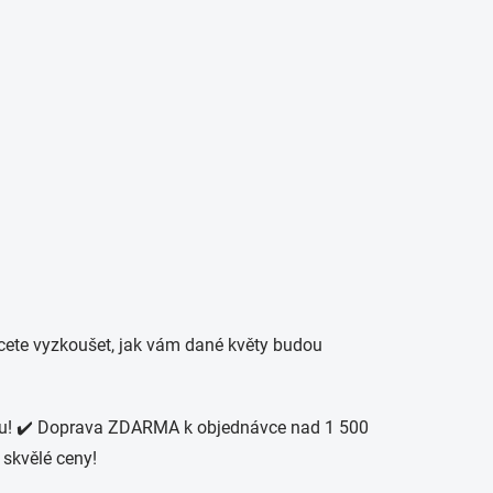
PRÁZDNÝ KOŠÍK
Hledat
NÁKUPNÍ
KOŠÍK
ŘÁCKÉ POTŘEBY
hcete vyzkoušet, jak vám dané květy budou
u!
✔️ Doprava ZDARMA k objednávce nad 1 500
 skvělé ceny!