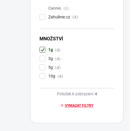
Cannio
0
Zahulíme.cz
4
MNOŽSTVÍ
1g
4
3g
4
5g
4
10g
4
Položek k zobrazení:
4
VYMAZAT FILTRY