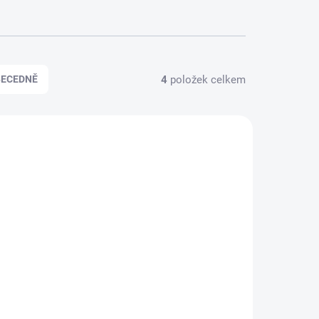
4
položek celkem
BECEDNĚ
TIP
CBD04/1
CBD03/1
KLADEM
SKLADEM
ia
CBD květy Purple