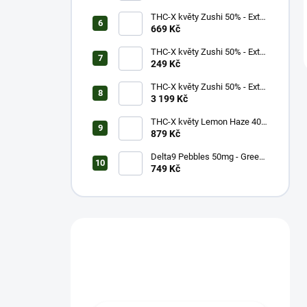
THC-X květy Zushi 50% - Extra
Strong (3g)
669 Kč
THC-X květy Zushi 50% - Extra
Strong (1g)
249 Kč
THC-X květy Zushi 50% - Extra
Strong (20g)
3 199 Kč
THC-X květy Lemon Haze 40%
(5g)
879 Kč
Delta9 Pebbles 50mg - Green
Apple (1 balení)
749 Kč
Máš otázku?
Obrať se na nás.