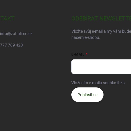
TAKT
ODEBÍRAT NEWSLETT
Vložte svůj e-mail a my vám bud
info
@
zahulime.cz
našem e-shopu.
777 789 420
E-MAIL
Vložením e-mailu souhlasíte s
po
Přihlásit se