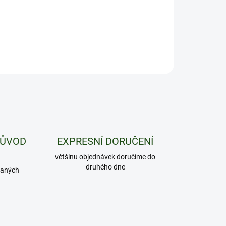
ZEPTAT SE
HLÍDAT
PŮVOD
EXPRESNÍ DORUČENÍ
většinu objednávek doručíme do
druhého dne
daných