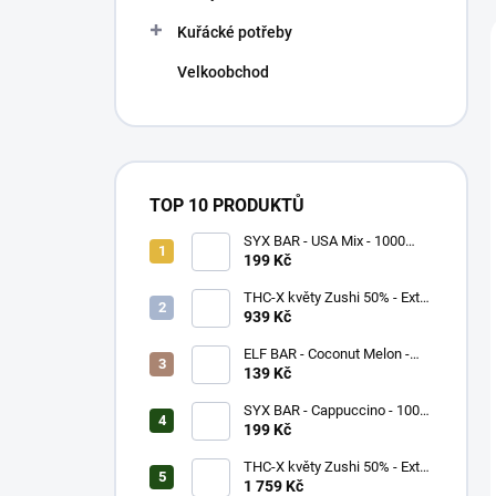
Kuřácké potřeby
Velkoobchod
TOP 10 PRODUKTŮ
SYX BAR - USA Mix - 1000
potáhnutí - 16,5mg
199 Kč
THC-X květy Zushi 50% - Extra
Strong (5g)
939 Kč
ELF BAR - Coconut Melon -
600 potáhnutí - 20mg
139 Kč
SYX BAR - Cappuccino - 1000
potáhnutí - 16,5mg
199 Kč
THC-X květy Zushi 50% - Extra
Strong (10g)
1 759 Kč