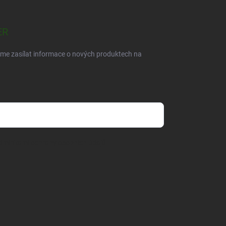
ER
eme zasílat informace o nových produktech na
dmínkami ochrany osobních údajů