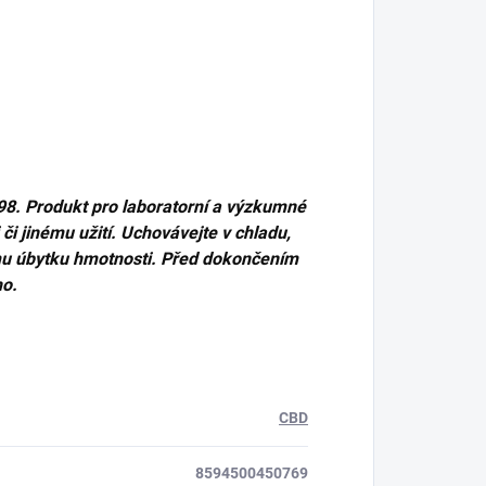
98. Produkt pro laboratorní a výzkumné
i jinému užití. Uchovávejte v chladu,
mu úbytku hmotnosti. Před dokončením
ho.
CBD
8594500450769