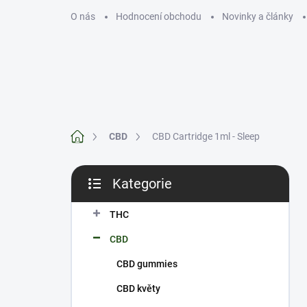
Přejít
O nás
Hodnocení obchodu
Novinky a články
na
obsah
THC
CBD
Domů
CBD
CBD Cartridge 1ml - Sleep
P
Kategorie
o
Přeskočit
s
kategorie
t
THC
r
CBD
a
n
CBD gummies
n
CBD květy
í