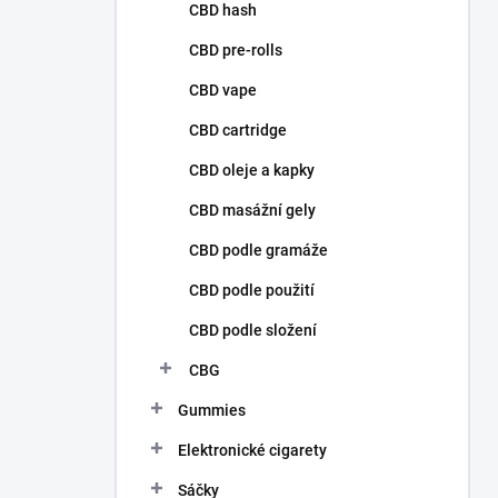
p
CBD hash
a
n
CBD pre-rolls
e
CBD vape
l
CBD cartridge
CBD oleje a kapky
CBD masážní gely
CBD podle gramáže
CBD podle použití
CBD podle složení
CBG
Gummies
Elektronické cigarety
Sáčky