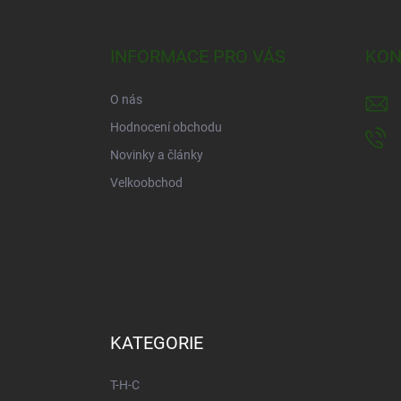
á
p
a
INFORMACE PRO VÁS
KON
t
í
O nás
Hodnocení obchodu
Novinky a články
Velkoobchod
KATEGORIE
T-H-C