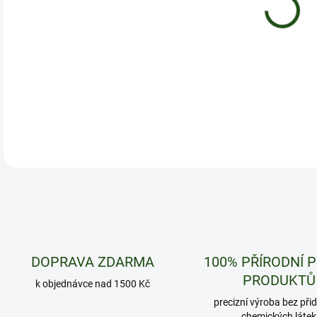
12.
50 g
DETA
DOPRAVA ZDARMA
100% PŘÍRODNÍ 
PRODUKTŮ
k objednávce nad 1500 Kč
precizní výroba bez při
chemických látek