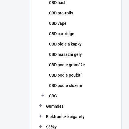
p
CBD hash
a
n
CBD pre-rolls
e
CBD vape
l
CBD cartridge
CBD oleje a kapky
CBD masážní gely
CBD podle gramáže
CBD podle použití
CBD podle složení
CBG
Gummies
Elektronické cigarety
Sáčky