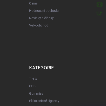
í
O nás
Hodnocení obchodu
Novinky a články
Velkoobchod
KATEGORIE
T-H-C
CBD
Gummies
Elektronické cigarety