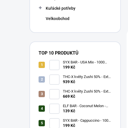
Kuřácké potřeby
Velkoobchod
TOP 10 PRODUKTŮ
SYX BAR - USA Mix - 1000
potáhnutí - 16,5mg
199 Kč
THC-X květy Zushi 50% - Extra
Strong (5g)
939 Kč
THC-X květy Zushi 50% - Extra
Strong (3g)
669 Kč
ELF BAR - Coconut Melon -
600 potáhnutí - 20mg
139 Kč
SYX BAR - Cappuccino - 1000
potáhnutí - 16,5mg
199 Kč