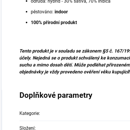
odrůda: hybrid - 30% sativa, 70% indica
pěstováno:
indoor
100% přírodní produkt
Tento produkt je v souladu se zákonem
§5 č. 167/19
účely. Nejedná se o produkt schválený ke konzumaci č
suchu a mimo dosah dětí. Může podléhat přirozené
objednávky je vždy provedeno ověření věku kupující
Doplňkové parametry
Kategorie
:
Složení
: