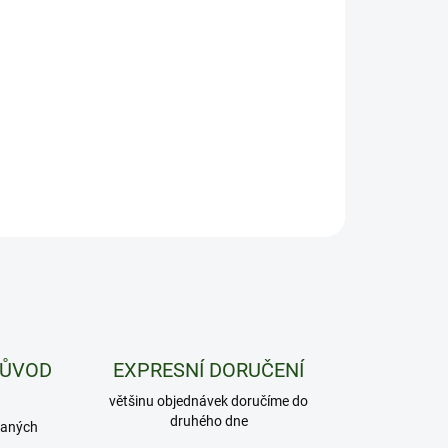
8.2026
−
+
Přidat do košíku
ramů prémiových květů Amnesia Haze za výhodnou cenu
ILNÍ INFORMACE
ZEPTAT SE
HLÍDAT
PŮVOD
EXPRESNÍ DORUČENÍ
většinu objednávek doručíme do
druhého dne
daných