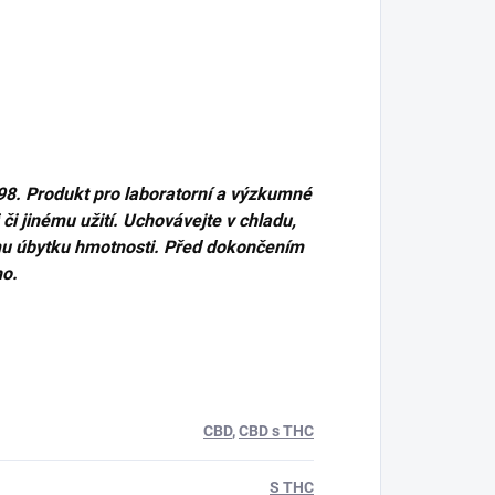
98. Produkt pro laboratorní a výzkumné
i jinému užití. Uchovávejte v chladu,
mu úbytku hmotnosti. Před dokončením
ho.
CBD
,
CBD s THC
S THC