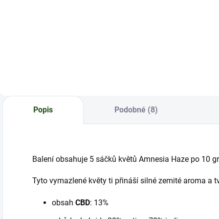
cartridge do
Prémiový CBD Pre-
vaporizačního pera
Roll Sweet Dream
T
s přírodními
d
terpeny. Intenzivní
p
chuť se sladkými
v
dotyky.
P
f
Popis
Podobné (8)
Balení obsahuje 5 sáčků květů Amnesia Haze po 10 g
Tyto vymazlené květy ti přináší silné zemité aroma a tv
obsah
CBD
: 13%