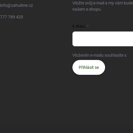
Vložte svůj e-mail a my vám bud
info
@
zahulime.cz
našem e-shopu.
777 789 420
E-MAIL
Vložením e-mailu souhlasíte s
po
Přihlásit se