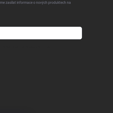
eme zasílat informace o nových produktech na
dmínkami ochrany osobních údajů