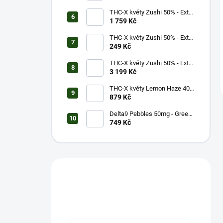
THC-X květy Zushi 50% - Extra
Strong (10g)
1 759 Kč
THC-X květy Zushi 50% - Extra
Strong (1g)
249 Kč
THC-X květy Zushi 50% - Extra
Strong (20g)
3 199 Kč
THC-X květy Lemon Haze 40%
(5g)
879 Kč
Delta9 Pebbles 50mg - Green
Apple (1 balení)
749 Kč
Máš otázku?
Obrať se na nás.