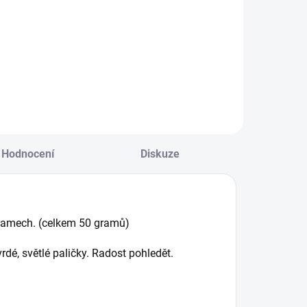
Prémiový CBD Pre-
Roll Orange Bud
ento fialový
émon zaujme na
rvní pohled svým
zhledem.
rorostlé paličky s
ialovými listy.
Hodnocení
Diskuze
ramech. (celkem 50 gramů)
rdé, světlé paličky. Radost pohledět.