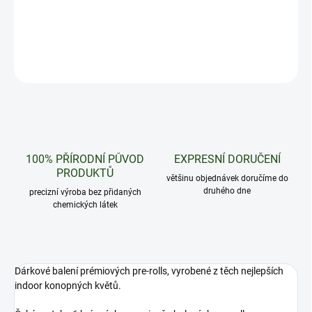
Dárkové balení prémiových CBD pre-rolls Blueberry Skunk
DETAILNÍ INFORMACE
ZEPTAT SE
HLÍDAT
100% PŘÍRODNÍ PŮVOD
EXPRESNÍ DORUČENÍ
PRODUKTŮ
většinu objednávek doručíme do
druhého dne
precizní výroba bez přidaných
chemických látek
Dárkové balení prémiových pre-rolls, vyrobené z těch nejlepších
indoor konopných květů.