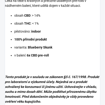
Čeká na tebe 6 krásných a precizně ubalených pre-rolls v
nádherném balení, které udělá dojem v každé situaci.
obsah
CBD
: > 14%
obsah
THC
: < 1%
pěstováno:
indoor
100% přírodní produkt
varianta:
Blueberry Skunk
v balení:
6x CBD pre-roll
Tento produkt je v souladu se zákonem
§5 č. 167/1998. Produkt
pro laboratorní a výzkumné účely. Nejedná se o produkt
schválený ke konzumaci či jinému užití. Uchovávejte v chladu,
suchu a mimo dosah dětí. Může podléhat přirozenému úbytku
hmotnosti. Před dokončením objednávky je vždy provedeno
ověření věku kupujícího.