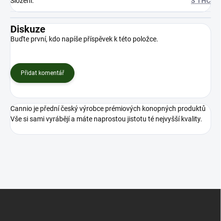
Složení
:
S THC
Diskuze
Buďte první, kdo napíše příspěvek k této položce.
Přidat komentář
Cannio je přední český výrobce prémiových konopných produktů
Vše si sami vyrábějí a máte naprostou jistotu té nejvyšší kvality.
Z
á
p