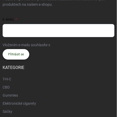
produktech na našem e-shopu.
E-MAIL
Vložením e-mailu souhlasíte s
podmínkami ochrany osobních údajů
Přihlásit se
KATEGORIE
T-H-C
CBD
Gummies
Elektronické cigarety
Sáčky