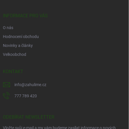
a
t
í
INFORMACE PRO VÁS
O nás
Hodnocení obchodu
Novinky a články
Velkoobchod
KONTAKT
info
@
zahulime.cz
777 789 420
ODEBÍRAT NEWSLETTER
Vložte svůj e-mail a my vám budeme zasílat informace o nových