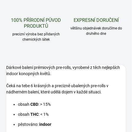
100% PŘÍRODNÍ PŮVOD
EXPRESNÍ DORUČENÍ
PRODUKTŮ
většinu objednávek doručíme do
druhého dne
precizní výroba bez přidaných
chemických látek
Dárkové balení prémiových pre-rolls, vyrobené z těch nejlepších
indoor konopných květů.
Čeká na tebe 6 krásných a precizně ubalených pre-rolls v
nádherném balení, které udělá dojem v každé situaci.
obsah
CBD
: > 15%
obsah
THC
: < 1%
pěstováno:
indoor