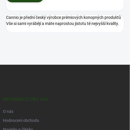
Cannio je přední český výrobce prémiových konopných produktů
Vše si sami vyrábějí a máte naprostou jistotu té nejvyšší kvality.
Z
á
p
a
t
í
INFORMACE PRO VÁS
O nás
Hodnocení obchodu
Novinky a články