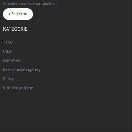
Vložením e-mailu souhlasíte s
podmínkami ochrany osobních údajů
Přihlásit se
KATEGORIE
T-H-C
CBD
Gummies
Elektronické cigarety
Sáčky
Kuřácké potřeby