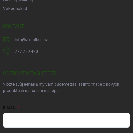
Velkoobchod
KONTAKT
info
@
zahulime.cz
777 789 420
ODEBÍRAT NEWSLETTER
Vložte svůj e-mail a my vám budeme zasílat informace o nových
produktech na našem e-shopu.
E-MAIL