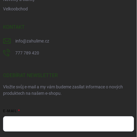
Velkoobchod
KONTAKT
info
@
zahulime.cz
777 789 420
ODEBÍRAT NEWSLETTER
Vložte svůj e-mail a my vám budeme zasílat informace o nových
produktech na našem e-shopu.
E-MAIL