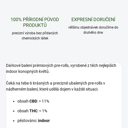
100% PŘÍRODNÍ PŮVOD
EXPRESNÍ DORUČENÍ
PRODUKTŮ
většinu objednávek doručíme do
druhého dne
precizní výroba bez přidaných
chemických látek
Dárkové balení prémiových pre-rolls, vyrobené z těch nejlepších
indoor konopných květů.
Čeká na tebe 6 krásných a precizně ubalených pre-rolls v
nádherném balení, které udělá dojem v každé situaci.
obsah
CBD
: > 11%
obsah
THC
: < 1%
pěstováno:
indoor