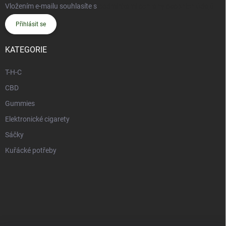
Vložením e-mailu souhlasíte s
podmínkami ochrany osobních údajů
Přihlásit se
KATEGORIE
T-H-C
CBD
Gummies
Elektronické cigarety
Sáčky
Kuřácké potřeby