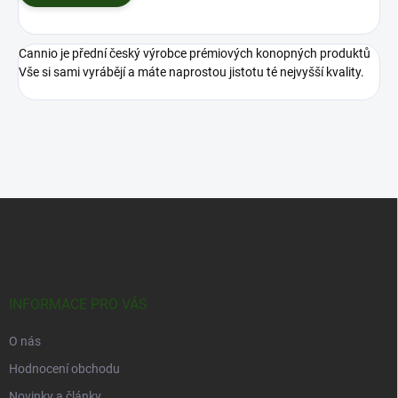
Cannio je přední český výrobce prémiových konopných produktů
Vše si sami vyrábějí a máte naprostou jistotu té nejvyšší kvality.
Z
á
p
a
t
í
INFORMACE PRO VÁS
O nás
Hodnocení obchodu
Novinky a články