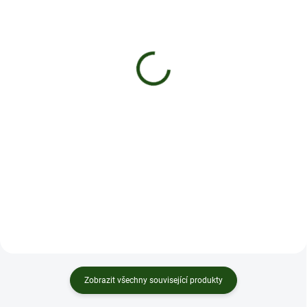
PRODEJ SKONČIL
SKLADEM
CBD Vape Pen 1ml -
CBD květy 1g Jack Herer
Power
- Relax
400 Kč
150 Kč
Detail
Do košíku
Jednorázový vape s 1ml CBD ve
Květy Jack Herer s vysokým
variantě Power
obsahem CBD
Zobrazit všechny související produkty