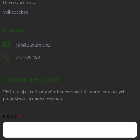
Novinky a články
Velkoobchod
KONTAKT
info
@
zahulime.cz
777 789 420
ODEBÍRAT NEWSLETTER
Vložte svůj e-mail a my vám budeme zasílat informace o nových
produktech na našem e-shopu.
E-MAIL