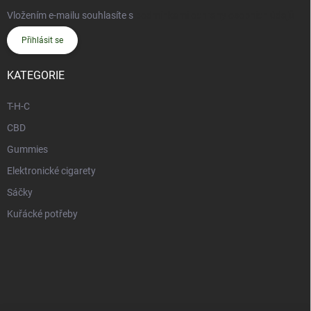
Vložením e-mailu souhlasíte s
podmínkami ochrany osobních údajů
Přihlásit se
KATEGORIE
T-H-C
CBD
Gummies
Elektronické cigarety
Sáčky
Kuřácké potřeby