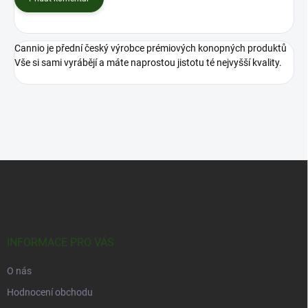
Cannio je přední český výrobce prémiových konopných produktů
Vše si sami vyrábějí a máte naprostou jistotu té nejvyšší kvality.
Z
á
p
a
t
í
INFORMACE PRO VÁS
O nás
Hodnocení obchodu