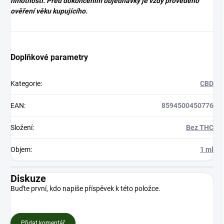
hmotnosti. Před dokončením objednávky je vždy provedeno
ověření věku kupujícího.
Doplňkové parametry
Kategorie
:
CBD
EAN
:
8594500450776
Složení
:
Bez THC
Objem
:
1 ml
Diskuze
Buďte první, kdo napíše příspěvek k této položce.
Přidat komentář