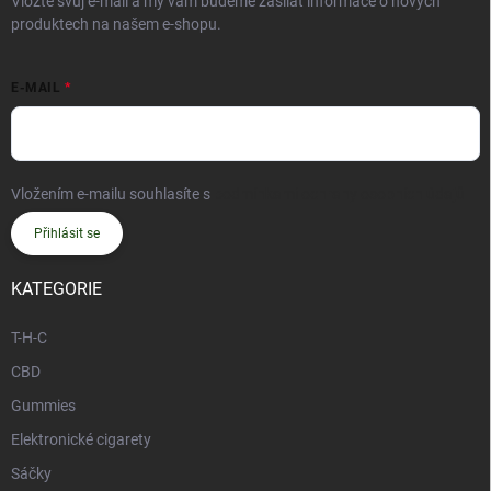
Vložte svůj e-mail a my vám budeme zasílat informace o nových
produktech na našem e-shopu.
E-MAIL
Vložením e-mailu souhlasíte s
podmínkami ochrany osobních údajů
Přihlásit se
KATEGORIE
T-H-C
CBD
Gummies
Elektronické cigarety
Sáčky