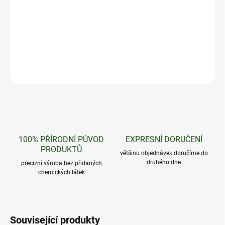
Okouzlující kombinace jablka a broskve. Balení obsahuje zařízení
Elfa a jeden pod.
DETAILNÍ INFORMACE
ZEPTAT SE
HLÍDAT
100% PŘÍRODNÍ PŮVOD
EXPRESNÍ DORUČENÍ
PRODUKTŮ
většinu objednávek doručíme do
druhého dne
precizní výroba bez přidaných
chemických látek
Související produkty