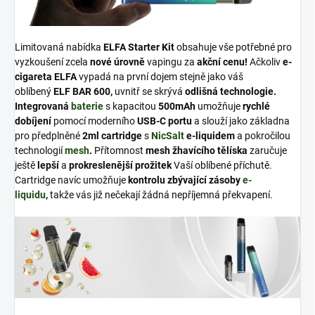
Limitovaná nabídka
ELFA Starter Kit
obsahuje vše potřebné pro
vyzkoušení zcela
nové úrovně
vapingu za
akční cenu!
Ačkoliv
e-
cigareta ELFA
vypadá na první dojem stejně jako váš
oblíbený
ELF BAR 600,
uvnitř se skrývá
odlišná technologie.
Integrovaná
baterie
s kapacitou
500mAh
umožňuje
rychlé
dobíjení
pomocí moderního
USB-C portu
a slouží jako základna
pro předplněné
2ml cartridge
s
NicSalt
e-liquidem
a pokročilou
technologií
mesh
.
Přítomnost
mesh žhavícího tělíska
zaručuje
ještě
lepší
a
prokreslenější prožitek
Vaší oblíbené příchutě.
Cartridge navíc umožňuje
kontrolu zbývající zásoby
e-
liquidu
,
takže vás již nečekají žádná nepříjemná překvapení.