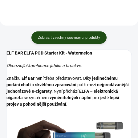
Zobrazit všechny související produkty
ELF BAR ELFA POD Starter Kit - Watermelon
Okouzlující kombinace jablka a broskve.
Značku
Elf Bar
není třeba představovat. Díky
jedinečnému
podání chuti
a
skvělému zpracování
patří mezi
nejprodávanější
jednorázové e-cigarety.
Nyní přichází
ELFA
–
elektronická
cigareta
se systémem
výměnitelných náplní
pro ještě
lepší
projev
a
pohodlnější používání.