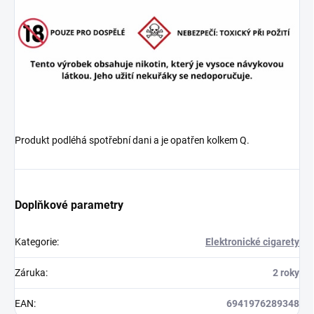
Produkt podléhá spotřební dani a je opatřen kolkem Q.
Doplňkové parametry
Kategorie
:
Elektronické cigarety
Záruka
:
2 roky
EAN
:
6941976289348