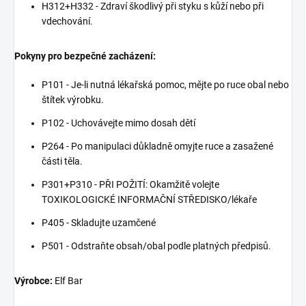
H312+H332 - Zdraví škodlivý při styku s kůží nebo při
vdechování.
Pokyny pro bezpečné zacházení:
P101 - Je-li nutná lékařská pomoc, mějte po ruce obal nebo
štítek výrobku.
P102 - Uchovávejte mimo dosah dětí
P264 - Po manipulaci důkladně omyjte ruce a zasažené
části těla.
P301+P310 - PŘI POŽITÍ: Okamžitě volejte
TOXIKOLOGICKÉ INFORMAČNÍ STŘEDISKO/lékaře
P405 - Skladujte uzamčené
P501 - Odstraňte obsah/obal podle platných předpisů.
Výrobce:
Elf Bar