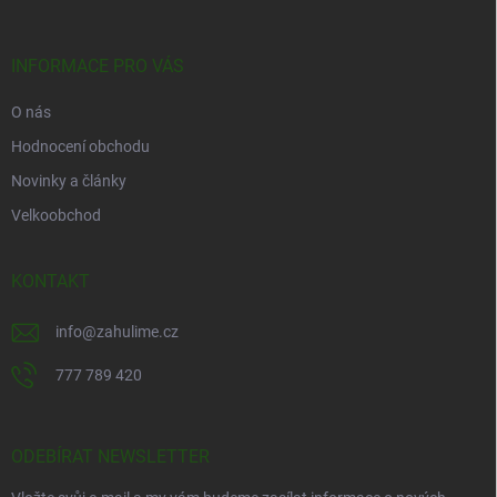
a
t
í
INFORMACE PRO VÁS
O nás
Hodnocení obchodu
Novinky a články
Velkoobchod
KONTAKT
info
@
zahulime.cz
777 789 420
ODEBÍRAT NEWSLETTER