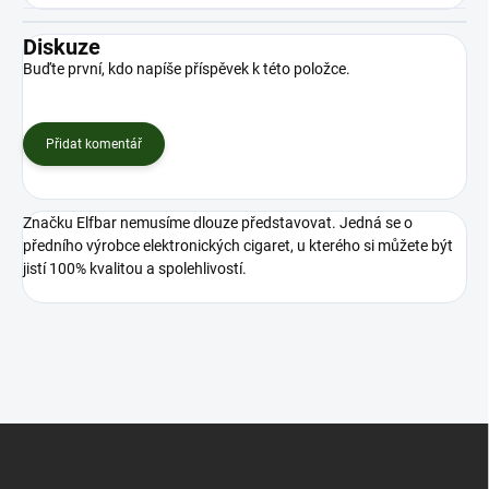
Diskuze
Buďte první, kdo napíše příspěvek k této položce.
Přidat komentář
Značku Elfbar nemusíme dlouze představovat. Jedná se o
předního výrobce elektronických cigaret, u kterého si můžete být
jistí 100% kvalitou a spolehlivostí.
Z
á
p