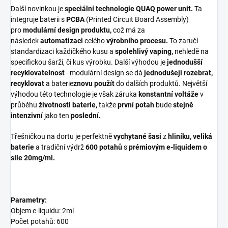
Další novinkou je
speciální technologie QUAQ power unit.
Ta
integruje baterii s
PCBA
(Printed Circuit Board Assembly)
pro
modulární design produktu,
což má za
následek
automatizaci
celého
výrobního procesu.
To zaručí
standardizaci každičkého kusu a
spolehlivý vaping,
nehledě na
specifickou šarži, či kus výrobku. Další výhodou je
jednodušší
recyklovatelnost
- modulární design se dá
jednodušeji rozebrat,
recyklovat
a
baterie
znovu použít
do dalších produktů. Největší
výhodou této technologie je však záruka
konstantní voltáže
v
průběhu
životnosti baterie,
takže
první potah
bude
stejně
intenzivní
jako ten
poslední.
Třešničkou na dortu je perfektně
vychytané šasi
z
hliníku, veliká
baterie
a tradiční výdrž
600 potahů
s
prémiovým e-liquidem o
síle 20mg/ml.
Parametry:
Objem e-liquidu: 2ml
Počet potahů: 600