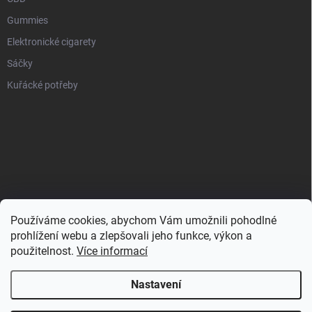
Gummies
Elektronické cigarety
Sáčky
Kuřácké potřeby
Používáme cookies, abychom Vám umožnili pohodlné
prohlížení webu a zlepšovali jeho funkce, výkon a
použitelnost.
Více informací
Nastavení
Copyright 2026
Zahulíme.cz
. Všechna práva vyhrazena.