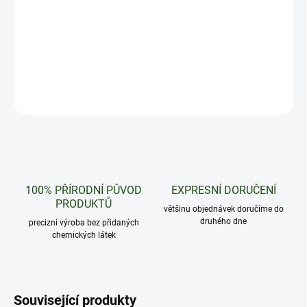
Intenzivní chuť grepu, co má koule! Nová verze nejoblíbenějších
jednorázovek je tady!
DETAILNÍ INFORMACE
ZEPTAT SE
HLÍDAT
100% PŘÍRODNÍ PŮVOD
EXPRESNÍ DORUČENÍ
PRODUKTŮ
většinu objednávek doručíme do
druhého dne
precizní výroba bez přidaných
chemických látek
Související produkty