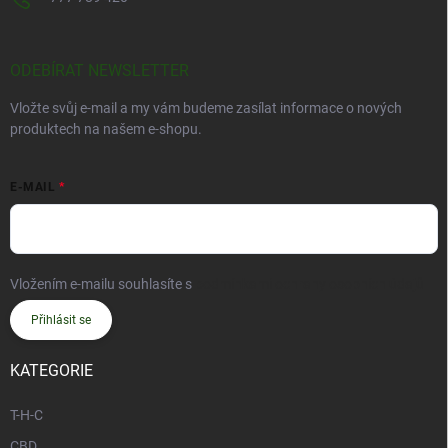
ODEBÍRAT NEWSLETTER
Vložte svůj e-mail a my vám budeme zasílat informace o nových
produktech na našem e-shopu.
E-MAIL
Vložením e-mailu souhlasíte s
podmínkami ochrany osobních údajů
Přihlásit se
KATEGORIE
T-H-C
CBD