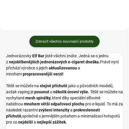
Zobrazit všechny související produkty
Jednorázovky
Elf Bar
jistě všichni znáte. Jedná se o jednu
z
nejoblíbenějších jednorázových e-cigaret dneška.
Právě nyní
přichází výrobce s jejich
aktualizovanou
a
mnohem
propracovanější verzí!
Těšit se můžete na
stejné příchutě
jako u původních modelů,
avšak vaping je
posunut
o
několik úrovní výše.
Těšit se můžete na
vychytané
mesh
spirálky,
které díky speciální síťovině
nabídnou
mnohem větší odpařovací plochu
pro
e-liquid
. To má za
následek razantní
zvýšení
intenzity
a
prokreslenosti
příchutě,
společně s jemnějším potahem a minimalizací hotspotů
pro co
nejdelší
a
nejlepší zážitek.