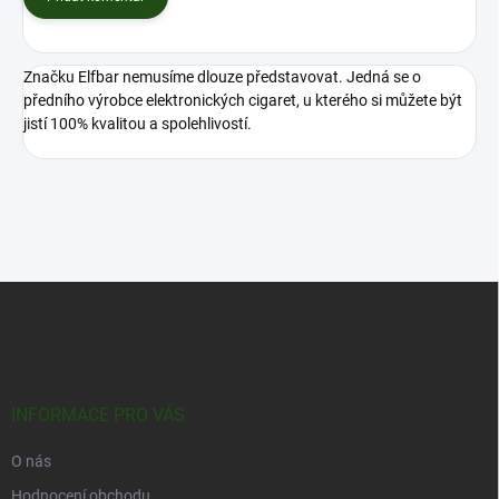
Značku Elfbar nemusíme dlouze představovat. Jedná se o
předního výrobce elektronických cigaret, u kterého si můžete být
jistí 100% kvalitou a spolehlivostí.
Z
á
p
a
t
í
INFORMACE PRO VÁS
O nás
Hodnocení obchodu