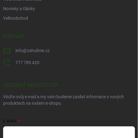
Novinky a články
Velkoobchod
KONTAKT
info
@
zahulime.cz
777 789 420
ODEBÍRAT NEWSLETTER
Vložte svůj e-mail a my vám budeme zasílat informace o nových
produktech na našem e-shopu.
E-MAIL