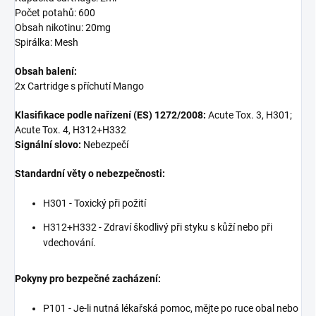
Počet potahů: 600
Obsah nikotinu: 20mg
Spirálka: Mesh
Obsah balení:
2x Cartridge s příchutí Mango
Klasifikace podle nařízení (ES) 1272/2008:
Acute Tox. 3, H301;
Acute Tox. 4, H312+H332
Signální slovo:
Nebezpečí
Standardní věty o nebezpečnosti:
H301 - Toxický při požití
H312+H332 - Zdraví škodlivý při styku s kůží nebo při
vdechování.
Pokyny pro bezpečné zacházení:
P101 - Je-li nutná lékařská pomoc, mějte po ruce obal nebo