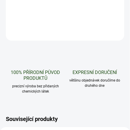
Mango je sázka na jistotu, okouzlí tě vyváženou chutí. Balení
obsahuje dva Elfa pody.
DETAILNÍ INFORMACE
ZEPTAT SE
HLÍDAT
100% PŘÍRODNÍ PŮVOD
EXPRESNÍ DORUČENÍ
PRODUKTŮ
většinu objednávek doručíme do
druhého dne
precizní výroba bez přidaných
chemických látek
Související produkty