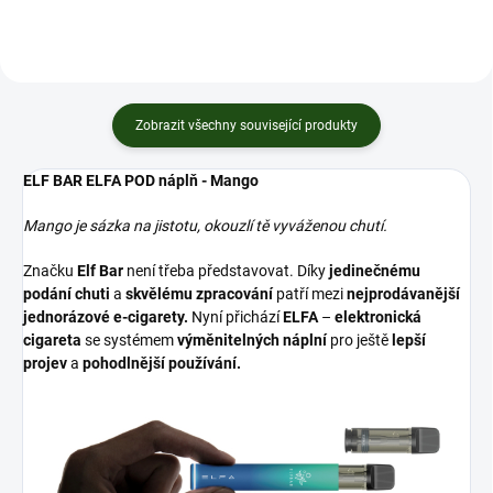
Zobrazit všechny související produkty
ELF BAR ELFA POD náplň - Mango
Mango je sázka na jistotu, okouzlí tě vyváženou chutí.
Značku
Elf Bar
není třeba představovat. Díky
jedinečnému
podání chuti
a
skvělému zpracování
patří mezi
nejprodávanější
jednorázové e-cigarety.
Nyní přichází
ELFA
–
elektronická
cigareta
se systémem
výměnitelných náplní
pro ještě
lepší
projev
a
pohodlnější používání.