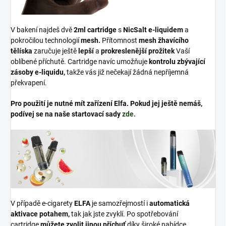
V bakení najdeš dvě
2ml cartridge
s
NicSalt
e-liquidem
a
pokročilou technologií
mesh
.
Přítomnost
mesh žhavícího
tělíska
zaručuje ještě
lepší
a
prokreslenější prožitek
Vaší
oblíbené příchutě. Cartridge navíc umožňuje
kontrolu zbývající
zásoby
e-liquidu
,
takže vás již nečekají žádná nepříjemná
překvapení.
Pro použití je nutné mít zařízení Elfa. Pokud jej ještě nemáš,
podívej se na naše startovací sady
zde.
V případě e-cigarety
ELFA
je samozřejmostí i
automatická
aktivace potahem,
tak jak jste zvyklí. Po spotřebování
cartridge
můžete zvolit jinou příchuť
díky široké nabídce