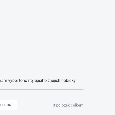
PRÁZDNÝ KOŠÍK
Hledat
NÁKUPNÍ
KOŠÍK
ŘÁCKÉ POTŘEBY
ám výběr toho nejlepšího z jejich nabídky.
3
položek celkem
BECEDNĚ