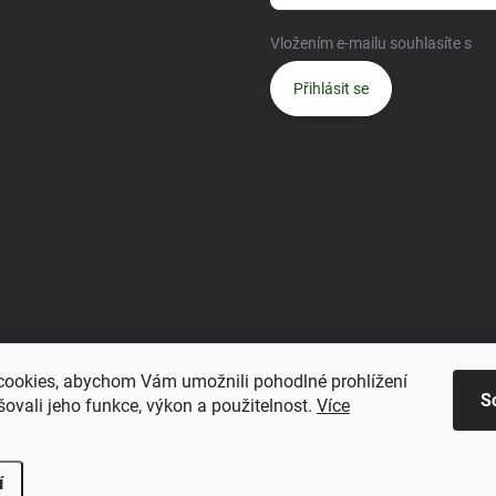
Vložením e-mailu souhlasíte s
po
Přihlásit se
ookies, abychom Vám umožnili pohodlné prohlížení
S
ovali jeho funkce, výkon a použitelnost.
Více
.
í