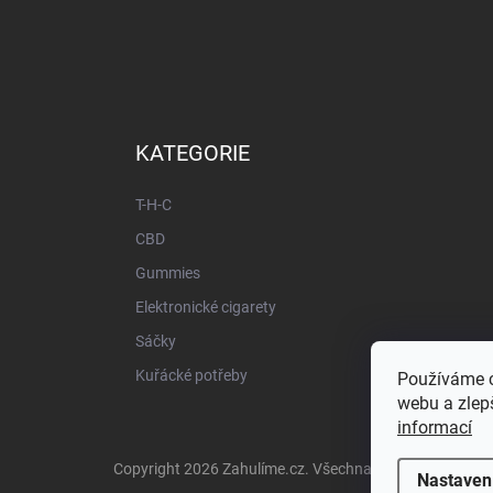
KATEGORIE
T-H-C
CBD
Gummies
Elektronické cigarety
Sáčky
Kuřácké potřeby
Používáme c
webu a zlepš
informací
Copyright 2026
Zahulíme.cz
. Všechna práva vyhrazena
Nastaven