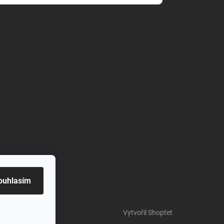
dmínkami ochrany osobních údajů
ouhlasím
Vytvořil Shoptet