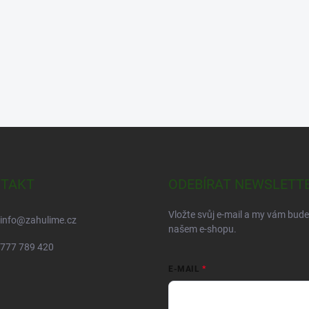
TAKT
ODEBÍRAT NEWSLETT
Vložte svůj e-mail a my vám bud
info
@
zahulime.cz
našem e-shopu.
777 789 420
E-MAIL