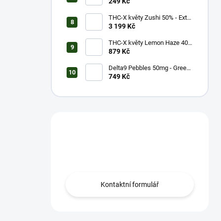
Strong (1g)
249 Kč
THC-X květy Zushi 50% - Extra
Strong (20g)
3 199 Kč
THC-X květy Lemon Haze 40%
(5g)
879 Kč
Delta9 Pebbles 50mg - Green
Apple (1 balení)
749 Kč
Máš otázku?
Obrať se na nás.
Kontaktní formulář