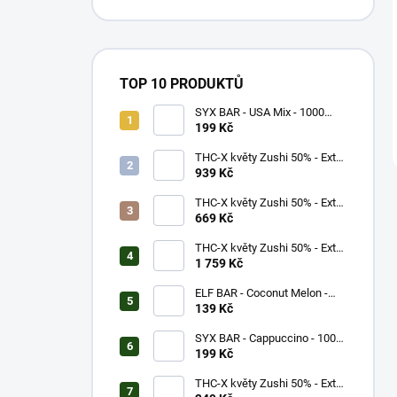
TOP 10 PRODUKTŮ
SYX BAR - USA Mix - 1000
potáhnutí - 16,5mg
199 Kč
THC-X květy Zushi 50% - Extra
Strong (5g)
939 Kč
THC-X květy Zushi 50% - Extra
Strong (3g)
669 Kč
THC-X květy Zushi 50% - Extra
Strong (10g)
1 759 Kč
ELF BAR - Coconut Melon -
600 potáhnutí - 20mg
139 Kč
SYX BAR - Cappuccino - 1000
potáhnutí - 16,5mg
199 Kč
THC-X květy Zushi 50% - Extra