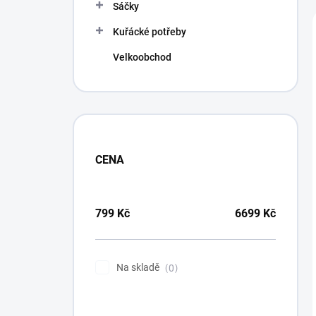
p
Sáčky
a
n
Kuřácké potřeby
e
Velkoobchod
l
CENA
799
Kč
6699
Kč
Na skladě
0