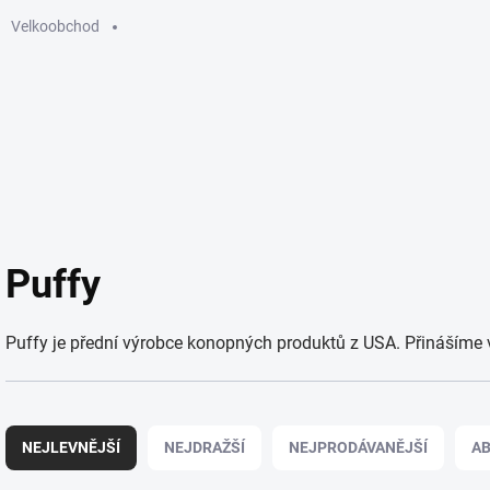
Velkoobchod
GUMMIES
ELEKTRONICKÉ CIGARETY
SÁČKY
KU
Puffy
Puffy je přední výrobce konopných produktů z USA. Přinášíme v
Ř
a
NEJLEVNĚJŠÍ
NEJDRAŽŠÍ
NEJPRODÁVANĚJŠÍ
A
z
e