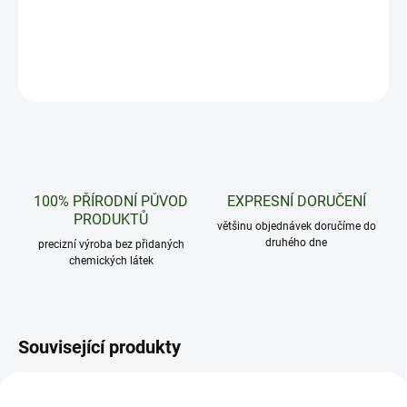
10 kusů konopných jelly s obsahem Delta9 - Kush Berries
DETAILNÍ INFORMACE
ZEPTAT SE
HLÍDAT
100% PŘÍRODNÍ PŮVOD
EXPRESNÍ DORUČENÍ
PRODUKTŮ
většinu objednávek doručíme do
druhého dne
precizní výroba bez přidaných
chemických látek
Související produkty
NOVINKA