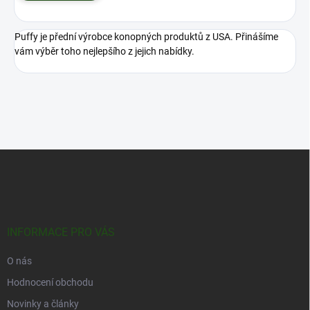
Puffy je přední výrobce konopných produktů z USA. Přinášíme
vám výběr toho nejlepšího z jejich nabídky.
Z
á
p
a
t
í
INFORMACE PRO VÁS
O nás
Hodnocení obchodu
Novinky a články