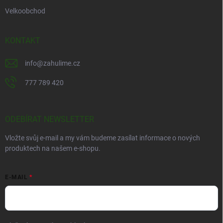
Velkoobchod
KONTAKT
info
@
zahulime.cz
777 789 420
ODEBÍRAT NEWSLETTER
Vložte svůj e-mail a my vám budeme zasílat informace o nových
produktech na našem e-shopu.
E-MAIL