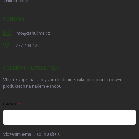
Velkoobchod
KONTAKT
info
@
zahulime.cz
777 789 420
ODEBÍRAT NEWSLETTER
Vložte svůj e-mail a my vám budeme zasílat informace o nových
produktech na našem e-shopu.
E-MAIL
Vložením e-mailu souhlasíte s
podmínkami ochrany osobních údajů