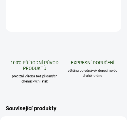
10 kusů konopných jelly s obsahem Delta9 - Mimosa Peach
DETAILNÍ INFORMACE
ZEPTAT SE
HLÍDAT
100% PŘÍRODNÍ PŮVOD
EXPRESNÍ DORUČENÍ
PRODUKTŮ
většinu objednávek doručíme do
druhého dne
precizní výroba bez přidaných
chemických látek
Související produkty
NOVINKA
NOVINKA