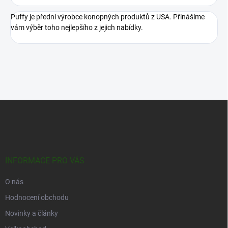
Puffy je přední výrobce konopných produktů z USA. Přinášíme
vám výběr toho nejlepšího z jejich nabídky.
Z
á
p
a
t
í
INFORMACE PRO VÁS
O nás
Hodnocení obchodu
Novinky a články