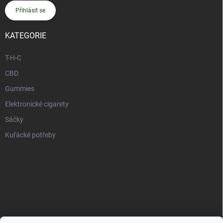
Přihlásit se
KATEGORIE
T-H-C
CBD
Gummies
Elektronické cigarety
Sáčky
Kuřácké potřeby