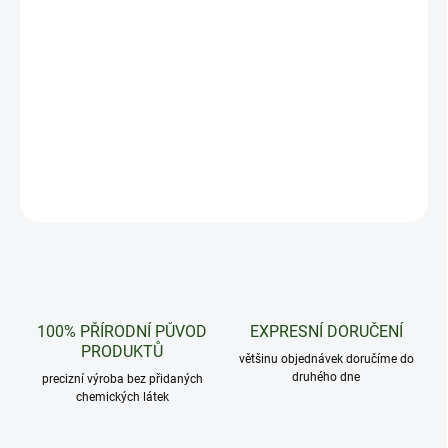
−
+
Přidat do košíku
Po otevření se vám ozve sladce šťavnatý tón borůvek – bohatá a
autentická chuť, která potěší fanoušky ovocných sáčků
DETAILNÍ INFORMACE
ZEPTAT SE
HLÍDAT
100% PŘÍRODNÍ PŮVOD
EXPRESNÍ DORUČENÍ
PRODUKTŮ
většinu objednávek doručíme do
druhého dne
precizní výroba bez přidaných
chemických látek