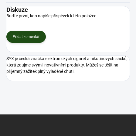
Diskuze
Buďte první, kdo napíše příspěvek k této položce.
Přidat komentář
SYX je česká značka elektronických cigaret a nikotinových sáčků,
která zaujme svými inovativními produkty. Můžeš se těšit na
příjemný zážitek plný vyladěné chuti.
Z
á
p