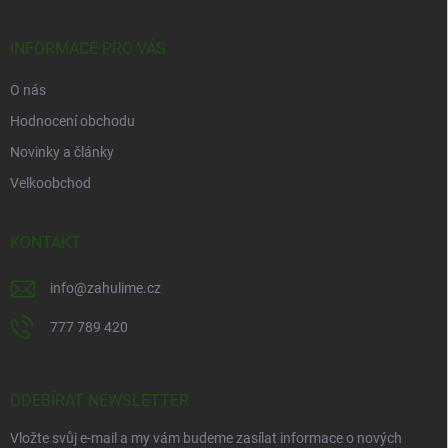
a
t
í
INFORMACE PRO VÁS
O nás
Hodnocení obchodu
Novinky a články
Velkoobchod
KONTAKT
info
@
zahulime.cz
777 789 420
ODEBÍRAT NEWSLETTER
Vložte svůj e-mail a my vám budeme zasílat informace o nových