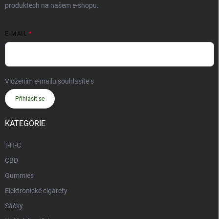
produktech na našem e-shopu.
E-MAIL
Vložením e-mailu souhlasíte s
podmínkami ochrany osobních údajů
Přihlásit se
KATEGORIE
T-H-C
CBD
Gummies
Elektronické cigarety
Sáčky