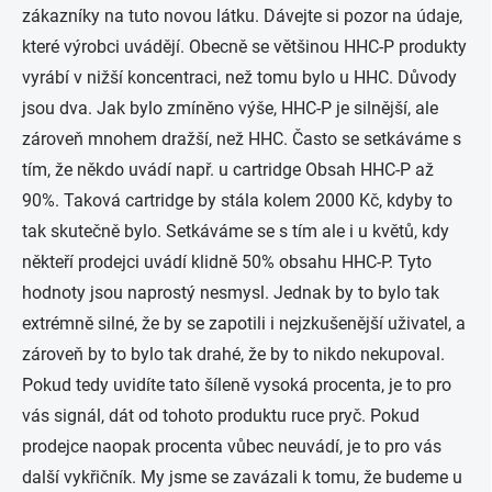
zákazníky na tuto novou látku. Dávejte si pozor na údaje,
které výrobci uvádějí. Obecně se většinou HHC-P produkty
vyrábí v nižší koncentraci, než tomu bylo u HHC. Důvody
jsou dva. Jak bylo zmíněno výše, HHC-P je silnější, ale
zároveň mnohem dražší, než HHC. Často se setkáváme s
tím, že někdo uvádí např. u cartridge Obsah HHC-P až
90%. Taková cartridge by stála kolem 2000 Kč, kdyby to
tak skutečně bylo. Setkáváme se s tím ale i u květů, kdy
někteří prodejci uvádí klidně 50% obsahu HHC-P. Tyto
hodnoty jsou naprostý nesmysl. Jednak by to bylo tak
extrémně silné, že by se zapotili i nejzkušenější uživatel, a
zároveň by to bylo tak drahé, že by to nikdo nekupoval.
Pokud tedy uvidíte tato šíleně vysoká procenta, je to pro
vás signál, dát od tohoto produktu ruce pryč. Pokud
prodejce naopak procenta vůbec neuvádí, je to pro vás
další vykřičník. My jsme se zavázali k tomu, že budeme u