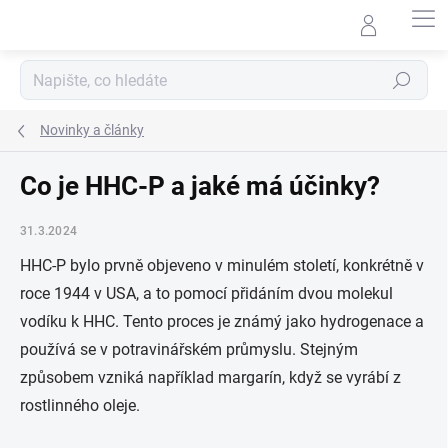
Přejít
na
obsah
Hledat
Novinky a články
Co je HHC-P a jaké má účinky?
31.3.2024
HHC-P bylo prvně objeveno v minulém století, konkrétně v
roce 1944 v USA, a to pomocí přidáním dvou molekul
vodíku k HHC. Tento proces je známý jako hydrogenace a
používá se v potravinářském průmyslu. Stejným
způsobem vzniká například margarín, když se vyrábí z
rostlinného oleje.