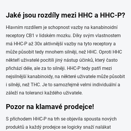
Jaké jsou rozdíly mezi HHC a HHC-P?
Hlavním rozdílem je schopnost vazby na kanabinoidní
receptory CB1 v lidském mozku. Díky svým vlastnostem
má HHC-P až 30x aktivnější vazby na tyto receptory a
může působit tedy mnohem silněji, než HHC. Oproti HHC
někteří uživatelé pocítili jiný nástup účinků, který často
přichází déle, ale za to silněji. HHC-P tedy patří mezi
nejsilnější kanabinoidy, na některé uživatele může působit
i silněji, než THC. Je to samozřejmě velmi individuální a
záleží na toleranci každého uživatele.
Pozor na klamavé prodejce!
S příchodem HHC-P na trh se objevila spousta nových
produktů a každý prodejce se logicky snaží nalákat