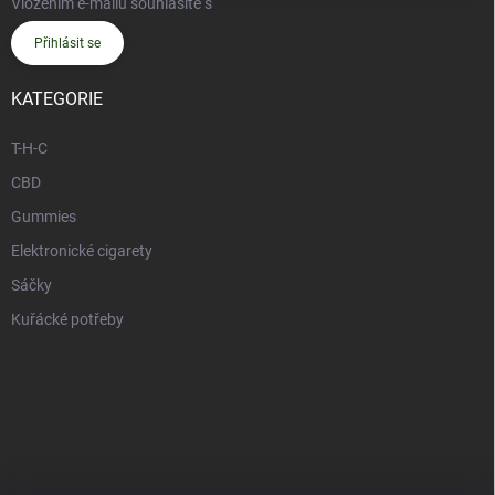
Vložením e-mailu souhlasíte s
podmínkami ochrany osobních údajů
Přihlásit se
KATEGORIE
T-H-C
CBD
Gummies
Elektronické cigarety
Sáčky
Kuřácké potřeby