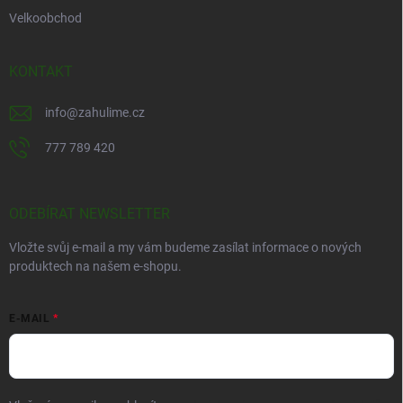
Velkoobchod
KONTAKT
info
@
zahulime.cz
777 789 420
ODEBÍRAT NEWSLETTER
Vložte svůj e-mail a my vám budeme zasílat informace o nových
produktech na našem e-shopu.
E-MAIL