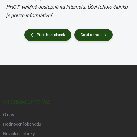
HHC-P, veřejně dostupné na internetu. Účel tohoto článku
je pouze informativní.
Předchozí článek
Další článek
Z
á
p
a
t
í
INFORMACE PRO VÁS
O nás
Hodnocení obchodu
Novinky a články