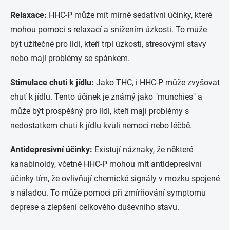
Relaxace:
HHC-P může mít mírně sedativní účinky, které
mohou pomoci s relaxací a snížením úzkosti. To může
být užitečné pro lidi, kteří trpí úzkostí, stresovými stavy
nebo mají problémy se spánkem.
Stimulace chuti k jídlu:
Jako THC, i HHC-P může zvyšovat
chuť k jídlu. Tento účinek je známý jako "munchies" a
může být prospěšný pro lidi, kteří mají problémy s
nedostatkem chuti k jídlu kvůli nemoci nebo léčbě.
Antidepresivní účinky:
Existují náznaky, že některé
kanabinoidy, včetně HHC-P mohou mít antidepresivní
účinky tím, že ovlivňují chemické signály v mozku spojené
s náladou. To může pomoci při zmírňování symptomů
deprese a zlepšení celkového duševního stavu.