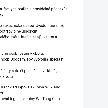
kuřáckých potřeb a pravidelně přichází s
ky.
é zákaznické službě. Uvědomuje si, že
 potřeby plně uspokojit.
ého světa, kteří hledají kvalitní a
mnými osobnostmi v oboru.
Snoop Doggem, aby vytvořila speciální
filtry a další příslušenství, které jsou
 životu.
je například rapová skupina Wu-Tang
rs".
spiroval logem skupiny Wu-Tang Clan.