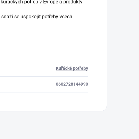
 kuřáckých potřeb v Evropě a produkty
 snaží se uspokojit potřeby všech
Kuřácké potřeby
0602728144990