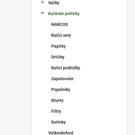
p
Sáčky
a
n
Kuřácké potřeby
e
NARCOS
l
Balící sety
Papírky
Drtičky
Balicí podložky
Zapalovače
Popelníky
Blunty
Filtry
Dutinky
Velkoobchod