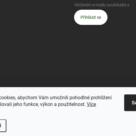
Vložením e-mailu souhlasíte s
po
Přihlásit se
ookies, abychom Vám umožnili pohodlné prohlížení
S
ovali jeho funkce, výkon a použitelnost.
Více
.
í