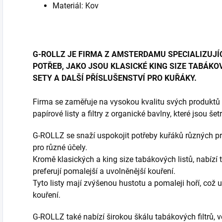
Materiál: Kov
G-ROLLZ JE FIRMA Z AMSTERDAMU SPECIALIZUJÍ
POTŘEB, JAKO JSOU KLASICKÉ KING SIZE TABÁKOV
SETY A DALŠÍ PŘÍSLUŠENSTVÍ PRO KUŘÁKY.
Firma se zaměřuje na vysokou kvalitu svých produktů a
papírové listy a filtry z organické bavlny, které jsou še
G-ROLLZ se snaží uspokojit potřeby kuřáků různých pre
pro různé účely.
Kromě klasických a king size tabákových listů, nabízí ta
preferují pomalejší a uvolněnější kouření.
Tyto listy mají zvýšenou hustotu a pomaleji hoří, což 
kouření.
G-ROLLZ také nabízí širokou škálu tabákových filtrů, vč