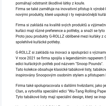
pomáhají odstranit škodlivé látky z kouře.
Firma se také zaměřuje na inovativní přístup k výrobě 
novými produkty, které uspokojí i ty nejnáročnější kuřá
Firma si zakládá na kvalitě svých produktů a výjimečn
kuřáci mají různé preference a potřeby, a snaží se tyto
Proto jsou produkty G-ROLLZ oblíbené mezi kuřáky z cel
spolehlivé kuřácké potřeby.
G-ROLLZ si zakládá na inovaci a spolupráci s význa
V roce 2021 se firma spojila s legendárním rapperem 
edici kuřáckých potřeb pod názvem "Snoop Pounds".
Tato kolekce obsahuje klasické tabákové listy, tabákové 
inspirovány Snoopovým osobním stylem a přístupem k
Firma také spolupracovala s dalšími hvězdami, jako 
Clan, a vytvořila speciální edici "Wu-Tang Rolling Pape
Tyto tabákové listy mají speciální design, který se in