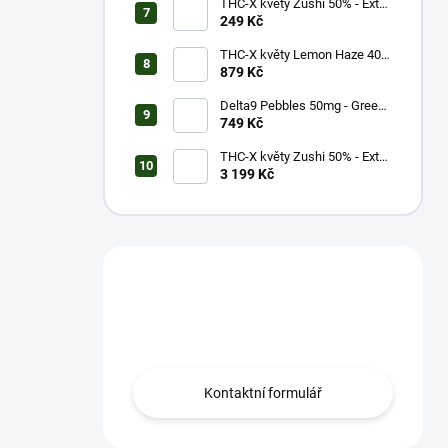
THC-X květy Zushi 50% - Extra
Strong (1g)
249 Kč
THC-X květy Lemon Haze 40%
(5g)
879 Kč
Delta9 Pebbles 50mg - Green
Apple (1 balení)
749 Kč
THC-X květy Zushi 50% - Extra
Strong (20g)
3 199 Kč
Máš otázku?
Obrať se na nás.
Kontaktní formulář