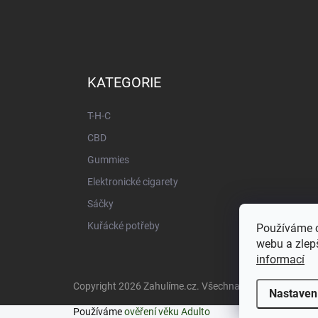
KATEGORIE
T-H-C
CBD
Gummies
Elektronické cigarety
Sáčky
Kuřácké potřeby
Používáme c
webu a zlepš
informací
Copyright 2026
Zahulíme.cz
. Všechna práva vyhrazena
Nastaven
Používáme
ověření věku Adulto