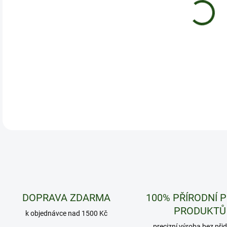
Balí
DETA
DOPRAVA ZDARMA
100% PŘÍRODNÍ 
PRODUKTŮ
k objednávce nad 1500 Kč
precizní výroba bez při