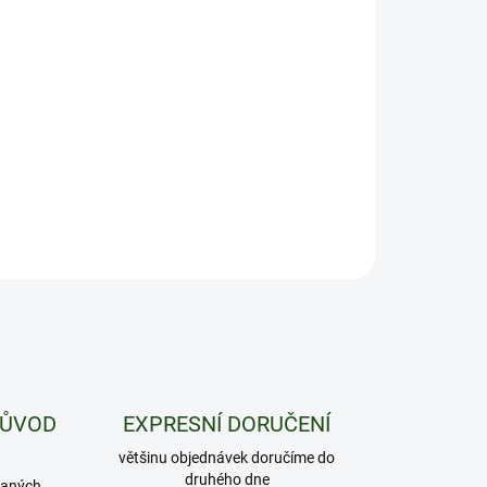
−
+
Přidat do košíku
cí podložka v motivu Hello Kitty Red Kimono
ILNÍ INFORMACE
ZEPTAT SE
HLÍDAT
PŮVOD
EXPRESNÍ DORUČENÍ
většinu objednávek doručíme do
druhého dne
daných