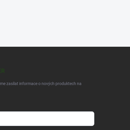
ER
eme zasílat informace o nových produktech na