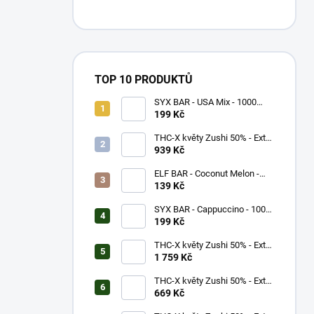
TOP 10 PRODUKTŮ
SYX BAR - USA Mix - 1000
potáhnutí - 16,5mg
199 Kč
THC-X květy Zushi 50% - Extra
Strong (5g)
939 Kč
ELF BAR - Coconut Melon -
600 potáhnutí - 20mg
139 Kč
SYX BAR - Cappuccino - 1000
potáhnutí - 16,5mg
199 Kč
THC-X květy Zushi 50% - Extra
Strong (10g)
1 759 Kč
THC-X květy Zushi 50% - Extra
Strong (3g)
669 Kč