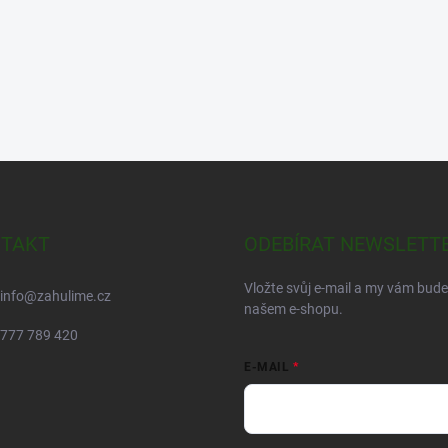
TAKT
ODEBÍRAT NEWSLETT
Vložte svůj e-mail a my vám bud
info
@
zahulime.cz
našem e-shopu.
777 789 420
E-MAIL