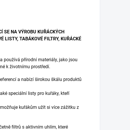
CÍ SE NA VÝROBU KUŘÁCKÝCH
É LISTY, TABÁKOVÉ FILTRY, KUŘÁCKÉ
 používá přírodní materiály, jako jsou
trné k životnímu prostředí.
ferencí a nabízí širokou škálu produktů
ké speciální listy pro kuřáky, kteří
umožňuje kuřákům užít si více zážitku z
etně filtrů s aktivním uhlím, které