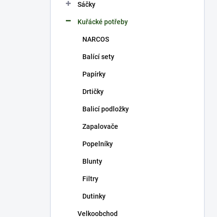
p
Sáčky
a
n
Kuřácké potřeby
e
NARCOS
l
Balící sety
Papírky
Drtičky
Balicí podložky
Zapalovače
Popelníky
Blunty
Filtry
Dutinky
Velkoobchod