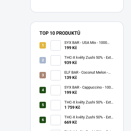
TOP 10 PRODUKTŮ
SYX BAR - USA Mix - 1000
potáhnutí - 16,5mg
199 Kč
THC-X květy Zushi 50% - Extra
Strong (5g)
939 Kč
ELF BAR - Coconut Melon -
600 potáhnutí - 20mg
139 Kč
SYX BAR - Cappuccino - 1000
potáhnutí - 16,5mg
199 Kč
THC-X květy Zushi 50% - Extra
Strong (10g)
1 759 Kč
THC-X květy Zushi 50% - Extra
Strong (3g)
669 Kč