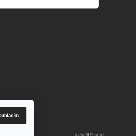
dmínkami ochrany osobních údajů
ouhlasím
Vytvořil Shoptet