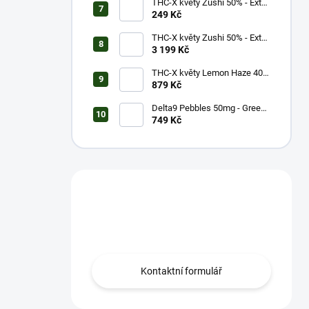
THC-X květy Zushi 50% - Extra
Strong (1g)
249 Kč
THC-X květy Zushi 50% - Extra
Strong (20g)
3 199 Kč
THC-X květy Lemon Haze 40%
(5g)
879 Kč
Delta9 Pebbles 50mg - Green
Apple (1 balení)
749 Kč
Máš otázku?
Obrať se na nás.
Kontaktní formulář