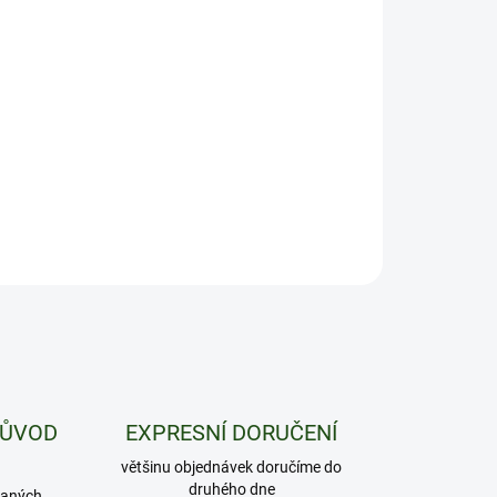
−
+
Přidat do košíku
ný skleněný popelník s motivem Wedding Cake
ILNÍ INFORMACE
ZEPTAT SE
HLÍDAT
PŮVOD
EXPRESNÍ DORUČENÍ
většinu objednávek doručíme do
druhého dne
daných