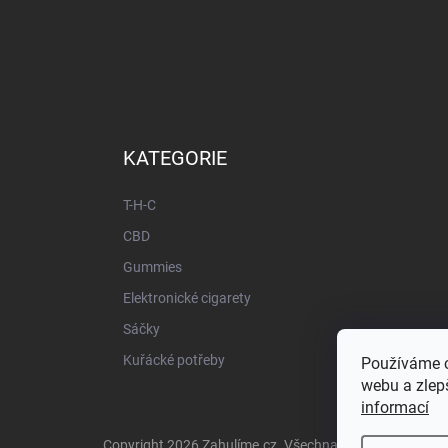
KATEGORIE
T-H-C
CBD
Gummies
Elektronické cigarety
Sáčky
Kuřácké potřeby
Používáme c
webu a zlepš
informací
Copyright 2026
Zahulíme.cz
. Všechna práva vyhrazena