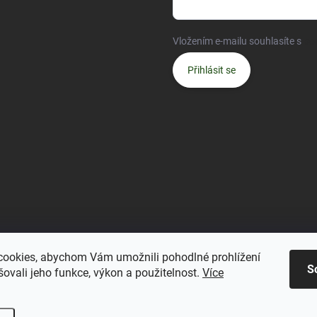
Vložením e-mailu souhlasíte s
po
Přihlásit se
ookies, abychom Vám umožnili pohodlné prohlížení
S
ovali jeho funkce, výkon a použitelnost.
Více
.