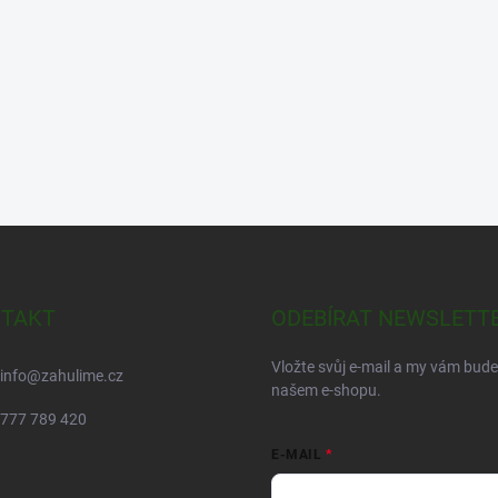
TAKT
ODEBÍRAT NEWSLETT
Vložte svůj e-mail a my vám bud
info
@
zahulime.cz
našem e-shopu.
777 789 420
E-MAIL